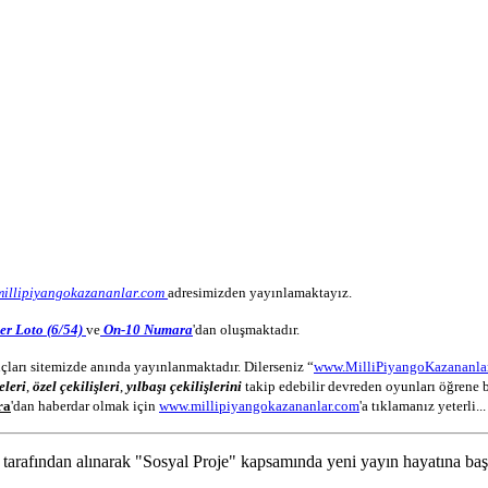
millipiyangokazananlar.com
adresimizden yayınlamaktayız.
er Loto (6/54)
ve
On-10 Numara
'dan oluşmaktadır.
çları sitemizde anında yayınlanmaktadır. Dilerseniz “
www.MilliPiyangoKazananla
eleri
,
özel çekilişleri
,
yılbaşı çekilişlerini
takip edebilir devreden oyunları öğrene b
ra
'dan haberdar olmak için
www.millipiyangokazananlar.com
'a tıklamanız yeterli...
 tarafından alınarak "Sosyal Proje" kapsamında yeni yayın hayatına başl