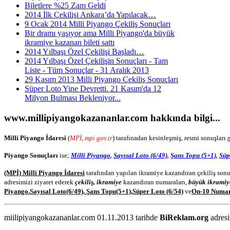
Biletlere %25 Zam Geldi
2014 İlk Çekilişi Ankara’da Yapılacak…
9 Ocak 2014 Milli Piyango Çekiliş Sonuçları
Bir dramı yaşıyor ama Milli Piyango'da büyük
ikramiye kazanan bileti sattı
2014 Yılbaşı Özel Çekilişi Başladı…
2014 Yılbaşı Özel Çekilişin Sonuçları - Tam
Liste - Tüm Sonuçlar - 31 Aralık 2013
29 Kasım 2013 Milli Piyango Çekiliş Sonuçları
Süper Loto Yine Devretti. 21 Kasım'da 12
Milyon Bulması Bekleniyor...
www.millipiyangokazananlar.com
hakkında bilgi...
Milli Piyango İdaresi
(
MPİ, mpi gov.tr
) tarafınadan kesinleşmiş, resmi sonuşları
Piyango Sonuçları
ise;
Milli Piyango
,
Sayısal Loto (6/49)
,
Şans Topu (5+1)
,
Süp
(MPİ) Milli Piyango İdaresi
tarafından yapılan ikramiye kazandıran çekiliş sonu
adresimizi ziyaret ederek
çekiliş, ikramiye
kazandıran numaraları,
büyük ikramiy
Piyango
,
Sayısal Loto
(6/49)
,
Şans Topu
(5+1)
,
Süper Loto (6/54)
ve
On-10 Numa
miilipiyangokazananlar.com 01.11.2013 tarihde
BiReklam.org
adresi