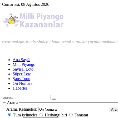
Cumartesi, 08 Ağustos 2026
Milli Piyango, Süper Loto, Sayısal Loto, On Numara, Şans Topu S
www.mpi.gov.tr adresinden alınan resmi sonuçlar yayınlanmaktadır
Ana Sayfa
Milli Piyango
Sayısal Loto
Süper Loto
Şans Topu
On Numara
Haberler
Arama
Arama Kelimeleri:
Ara
Tüm kelimeler
Herhangi biri
Tamamı