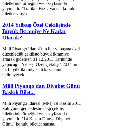
bilet
lerinin örneğini web sayfasında
yayınladı. "Trafikte Hız Uyarısı" konulu
bilet
ler satışta...
2014 Yılbaşı Özel Çekilişinde
Büyük İkramiye Ne Kadar
Olacak?
Milli Piyango İdaresi'nin her yılbaşına özel
düzenlediği çekilişte büyük ikramiye
artarak giderken 31.12.2013 Tarihinde
yapacağı "Yılbaşı Özel Çekilişi" 2014'ün
ilk büyük ikramiyesini kazananını
belirleyecek... ...
Milli Piyango'dan Diyabet Günü
Baskılı Bilet...
Milli Piyango İdaresi (MPİ) 19 Kasım 2013
Salı günü gerçekleştireceği çekiliş
bilet
lerinin örneğini web sayfasında
yayınladı. "14 Kasım Dünya Diyabet
Günü" konulu
bilet
ler satışta...