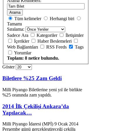
Arama Kelimeleri:
Arama
Tüm kelimeler
Herhangi biri
Tamamı
Sıralama:
Sadece Ara
Kategoriler
İletişimler
İçerikler
Haber Beslemeleri
Web Bağlantıları
RSS Feeds
Tags
Yorumlar
Toplam: 8 netice bulundu.
Göster
Biletlere %25 Zam Geldi
Milli Piyango
Bilet
lerine yeni yıl ile birlikte
%25 oranında zam yapıldı.
2014 İlk Çekilişi Ankara’da
Yapılacak…
Milli Piyango İdaresi (MPİ) 9 Ocak 2014
Perşembe günü gerçekleştireceği çekiliş