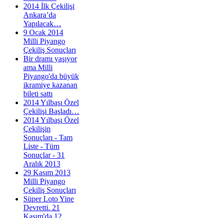
2014 İlk Çekilişi
Ankara’da
Yapılacak…
9 Ocak 2014
Milli Piyango
Çekiliş Sonuçları
Bir dramı yaşıyor
ama Milli
Piyango'da büyük
ikramiye kazanan
bileti sattı
2014 Yılbaşı Özel
Çekilişi Başladı…
2014 Yılbaşı Özel
Çekilişin
Sonuçları - Tam
Liste - Tüm
Sonuçlar - 31
Aralık 2013
29 Kasım 2013
Milli Piyango
Çekiliş Sonuçları
Süper Loto Yine
Devretti. 21
Kasım'da 12