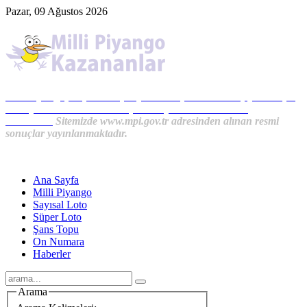
Pazar, 09 Ağustos 2026
Milli Piyango, Süper Loto, Sayısal Loto, On Numara, Şans Topu
Sonuçları ve MPİ Haberleri, İkramiye Kazananlardan
Haberler...
Sitemizde www.mpi.gov.tr adresinden alınan resmi
sonuçlar yayınlanmaktadır.
Ana Sayfa
Milli Piyango
Sayısal Loto
Süper Loto
Şans Topu
On Numara
Haberler
Arama