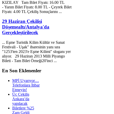
KIZILAY
Tam
Bilet
Fiyatı: 16.00 TL
- Yarım
Bilet
Fiyatı: 8.00 TL - Çeyrek
Bilet
Fiyatı: 4.00 TL Çekiliş Sonuçlarını ...
29 Haziran Çekilişi
Döşemealtı/Antalya'da
Gerçekleştirilecek
... Eşme Turistik Kilim Kültür ve Sanat
Festivali - Uşak" ibaresinin yanı sıra
"1253'ten 2023'e Eşme Kilimi" sloganı yer
alıyor. 29 Haziran 2013 Milli Piyango
Bilet
i -
Tam
Bilet
Örneği20'inci ...
En
Son Eklenenler
MPİ Uyarıyor…
Telefonlara İtibar
Etmeyin!
Üç Çekiliş
Ankara’da
yapılacak
Biletlere %25
Zam Geldi