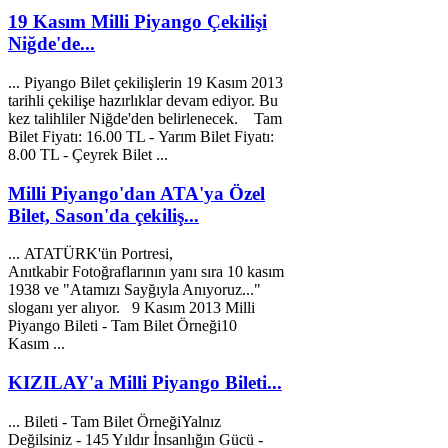
19 Kasım Milli Piyango Çekilişi
Niğde'de...
... Piyango
Bilet
çekilişlerin 19 Kasım 2013
tarihli çekilişe hazırlıklar devam ediyor. Bu
kez talihliler Niğde'den belirlenecek.
Tam
Bilet
Fiyatı: 16.00 TL - Yarım
Bilet
Fiyatı:
8.00 TL - Çeyrek
Bilet
...
Milli Piyango'dan ATA'ya Özel
Bilet, Sason'da çekiliş...
... ATATÜRK'ün Portresi,
Anıtkabir Fotoğraflarının yanı sıra 10 kasım
1938 ve "A
tam
ızı Sayğıyla Anıyoruz..."
sloganı yer alıyor. 9 Kasım 2013 Milli
Piyango
Bilet
i -
Tam
Bilet
Örneği10
Kasım ...
KIZILAY'a Milli Piyango Bileti...
...
Bilet
i -
Tam
Bilet
ÖrneğiYalnız
Değilsiniz - 145 Yıldır İnsanlığın Gücü -