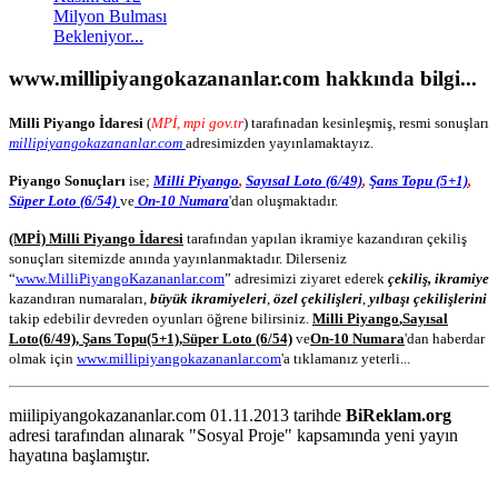
Milyon Bulması
Bekleniyor...
www.millipiyangokazananlar.com
hakkında bilgi...
Milli Piyango İdaresi
(
MPİ, mpi gov.tr
) tarafınadan kesinleşmiş, resmi sonuşları
millipiyangokazananlar.com
adresimizden yayınlamaktayız.
Piyango Sonuçları
ise;
Milli Piyango
,
Sayısal Loto (6/49)
,
Şans Topu (5+1)
,
Süper Loto (6/54)
ve
On-10 Numara
'dan oluşmaktadır.
(MPİ) Milli Piyango İdaresi
tarafından yapılan ikramiye kazandıran çekiliş
sonuçları sitemizde anında yayınlanmaktadır. Dilerseniz
“
www.MilliPiyangoKazananlar.com
” adresimizi ziyaret ederek
çekiliş, ikramiye
kazandıran numaraları,
büyük ikramiyeleri
,
özel çekilişleri
,
yılbaşı çekilişlerini
takip edebilir devreden oyunları öğrene bilirsiniz.
Milli Piyango
,
Sayısal
Loto
(6/49)
,
Şans Topu
(5+1)
,
Süper Loto (6/54)
ve
On-10 Numara
'dan haberdar
olmak için
www.millipiyangokazananlar.com
'a tıklamanız yeterli...
miilipiyangokazananlar.com 01.11.2013 tarihde
BiReklam.org
adresi tarafından alınarak "Sosyal Proje" kapsamında yeni yayın
hayatına başlamıştır.