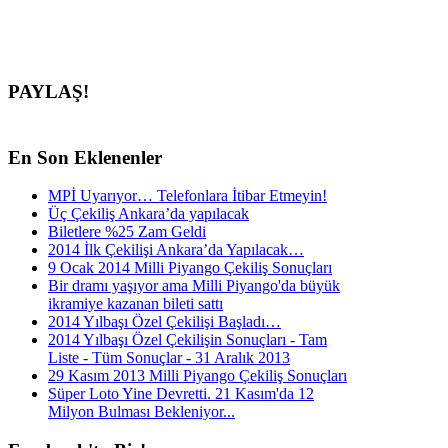
PAYLAŞ!
En
Son Eklenenler
MPİ Uyarıyor… Telefonlara İtibar Etmeyin!
Üç Çekiliş Ankara’da yapılacak
Biletlere %25 Zam Geldi
2014 İlk Çekilişi Ankara’da Yapılacak…
9 Ocak 2014 Milli Piyango Çekiliş Sonuçları
Bir dramı yaşıyor ama Milli Piyango'da büyük
ikramiye kazanan bileti sattı
2014 Yılbaşı Özel Çekilişi Başladı…
2014 Yılbaşı Özel Çekilişin Sonuçları - Tam
Liste - Tüm Sonuçlar - 31 Aralık 2013
29 Kasım 2013 Milli Piyango Çekiliş Sonuçları
Süper Loto Yine Devretti. 21 Kasım'da 12
Milyon Bulması Bekleniyor...