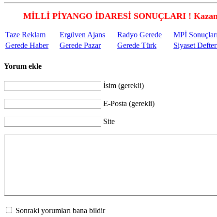
MİLLİ PİYANGO İDARESİ SONUÇLARI ! Kazandı
Taze Reklam
Ergüven Ajans
Radyo Gerede
MPİ Sonuçlar
Gerede Haber
Gerede Pazar
Gerede Türk
Siyaset Defter
Yorum ekle
İsim (gerekli)
E-Posta (gerekli)
Site
Sonraki yorumları bana bildir