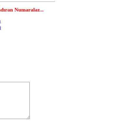
ran Numaralar...
ı
i