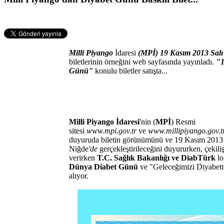
Milli Piyango
İdaresi
(MPİ)
19 Kasım 2013 Salı
biletlerinin örneğini web sayfasında yayınladı.
"1
Günü"
konulu biletler satışta...
Milli Piyango İdaresi
'nin (
MPİ
) Resmi
sitesi
www.mpi.gov.tr
ve
www.millipiyango.gov.t
duyuruda biletin görünümünü ve 19 Kasım 2013 Ta
Niğde
'de
gerçekleştirileceğini duyururken, çekili
verirken
T.C. Sağlık Bakanlığı ve DiabTürk
lo
Dünya Diabet Günü
ve "Geleceğimizi Diyabett
alıyor.