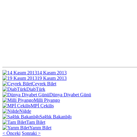
14 Kasım 2013
19 Kasım 2013
Çeyrek Bilet
DiabTürk
Dünya Diyabet Günü
Milli Piyango
MPİ Çekiliş
Niğde
Sağlık Bakanlığı
Tam Bilet
Yarım Bilet
< Önceki
Sonraki >