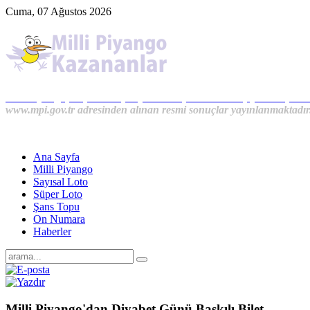
Cuma, 07 Ağustos 2026
Milli Piyango, Süper Loto, Sayısal Loto, On Numara, Şans Topu S
www.mpi.gov.tr adresinden alınan resmi sonuçlar yayınlanmaktadır
Ana Sayfa
Milli Piyango
Sayısal Loto
Süper Loto
Şans Topu
On Numara
Haberler
Milli Piyango'dan Diyabet Günü Baskılı Bilet...