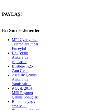
PAYLAŞ!
En
Son Eklenenler
MPİ Uyarıyor…
Telefonlara İtibar
Etmeyin!
Üç Çekiliş
Ankara’da
yapılacak
Biletlere %25
Zam Geldi
2014 İlk Çekilişi
Ankara’da
Yapılacak…
9 Ocak 2014
Milli Piyango
Çekiliş Sonuçları
Bir dramı yaşıyor
ama Milli