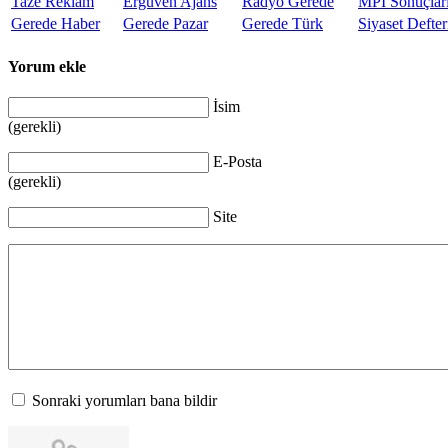
Taze Reklam
Ergüven Ajans
Radyo Gerede
MPİ Sonuçlar
Gerede Haber
Gerede Pazar
Gerede Türk
Siyaset Defter
Yorum ekle
İsim
(gerekli)
E-Posta
(gerekli)
Site
Sonraki yorumları bana bildir