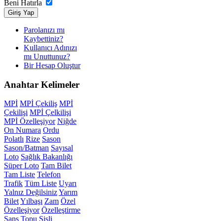
Beni Hatırla
Giriş Yap
Parolanızı mı
Kaybettiniz?
Kullanıcı Adınızı
mı Unuttunuz?
Bir Hesap Oluştur
Anahtar
Kelimeler
MPİ
MPİ Çekiliş
MPİ
Çekilişi
MPİ Çelkilişi
MPİ Özelleşiyor
Niğde
On Numara
Ordu
Polatlı
Rize
Sason
Sason/Batman
Sayısal
Loto
Sağlık Bakanlığı
Süper Loto
Tam Bilet
Tam Liste
Telefon
Trafik
Tüm Liste
Uyarı
Yalnız Değilsiniz
Yarım
Bilet
Yılbaşı
Zam
Özel
Özelleşiyor
Özelleştirme
Şans Topu
Şişli