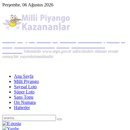
Perşembe, 06 Ağustos 2026
Milli Piyango, Süper Loto, Sayısal Loto, On Numara, Şans Topu
Sonuçları ve MPİ Haberleri, İkramiye Kazananlardan
Haberler...
Sitemizde www.mpi.gov.tr adresinden alınan resmi
sonuçlar yayınlanmaktadır.
Ana Sayfa
Milli Piyango
Sayısal Loto
Süper Loto
Şans Topu
On Numara
Haberler