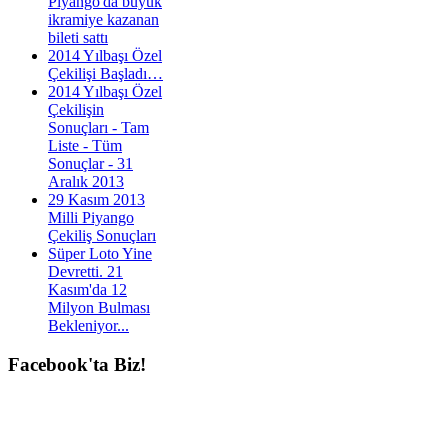
Piyango'da büyük
ikramiye kazanan
bileti sattı
2014 Yılbaşı Özel
Çekilişi Başladı…
2014 Yılbaşı Özel
Çekilişin
Sonuçları - Tam
Liste - Tüm
Sonuçlar - 31
Aralık 2013
29 Kasım 2013
Milli Piyango
Çekiliş Sonuçları
Süper Loto Yine
Devretti. 21
Kasım'da 12
Milyon Bulması
Bekleniyor...
Facebook'ta
Biz!