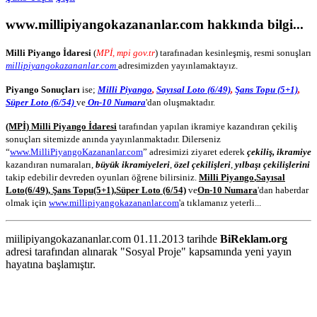
www.millipiyangokazananlar.com
hakkında bilgi...
Milli Piyango İdaresi
(
MPİ, mpi gov.tr
) tarafınadan kesinleşmiş, resmi sonuşları
millipiyangokazananlar.com
adresimizden yayınlamaktayız.
Piyango Sonuçları
ise;
Milli Piyango
,
Sayısal Loto (6/49)
,
Şans Topu (5+1)
,
Süper Loto (6/54)
ve
On-10 Numara
'dan oluşmaktadır.
(MPİ) Milli Piyango İdaresi
tarafından yapılan ikramiye kazandıran çekiliş
sonuçları sitemizde anında yayınlanmaktadır. Dilerseniz
“
www.MilliPiyangoKazananlar.com
” adresimizi ziyaret ederek
çekiliş, ikramiye
kazandıran numaraları,
büyük ikramiyeleri
,
özel çekilişleri
,
yılbaşı çekilişlerini
takip edebilir devreden oyunları öğrene bilirsiniz.
Milli Piyango
,
Sayısal
Loto
(6/49)
,
Şans Topu
(5+1)
,
Süper Loto (6/54)
ve
On-10 Numara
'dan haberdar
olmak için
www.millipiyangokazananlar.com
'a tıklamanız yeterli...
miilipiyangokazananlar.com 01.11.2013 tarihde
BiReklam.org
adresi tarafından alınarak "Sosyal Proje" kapsamında yeni yayın
hayatına başlamıştır.
WEB TASARIM & Hosting
BiReklam.org