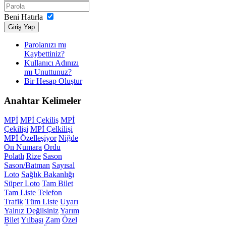
Beni Hatırla
Giriş Yap
Parolanızı mı
Kaybettiniz?
Kullanıcı Adınızı
mı Unuttunuz?
Bir Hesap Oluştur
Anahtar
Kelimeler
MPİ
MPİ Çekiliş
MPİ
Çekilişi
MPİ Çelkilişi
MPİ Özelleşiyor
Niğde
On Numara
Ordu
Polatlı
Rize
Sason
Sason/Batman
Sayısal
Loto
Sağlık Bakanlığı
Süper Loto
Tam Bilet
Tam Liste
Telefon
Trafik
Tüm Liste
Uyarı
Yalnız Değilsiniz
Yarım
Bilet
Yılbaşı
Zam
Özel