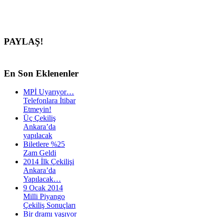
PAYLAŞ!
En
Son Eklenenler
MPİ Uyarıyor…
Telefonlara İtibar
Etmeyin!
Üç Çekiliş
Ankara’da
yapılacak
Biletlere %25
Zam Geldi
2014 İlk Çekilişi
Ankara’da
Yapılacak…
9 Ocak 2014
Milli Piyango
Çekiliş Sonuçları
Bir dramı yaşıyor