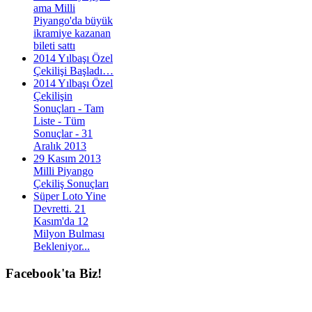
ama Milli
Piyango'da büyük
ikramiye kazanan
bileti sattı
2014 Yılbaşı Özel
Çekilişi Başladı…
2014 Yılbaşı Özel
Çekilişin
Sonuçları - Tam
Liste - Tüm
Sonuçlar - 31
Aralık 2013
29 Kasım 2013
Milli Piyango
Çekiliş Sonuçları
Süper Loto Yine
Devretti. 21
Kasım'da 12
Milyon Bulması
Bekleniyor...
Facebook'ta
Biz!