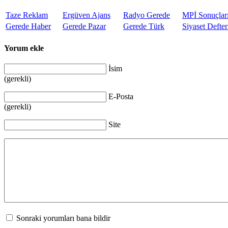
Taze Reklam
Ergüven Ajans
Radyo Gerede
MPİ Sonuçlar
Gerede Haber
Gerede Pazar
Gerede Türk
Siyaset Defter
Yorum ekle
İsim
(gerekli)
E-Posta
(gerekli)
Site
Sonraki yorumları bana bildir