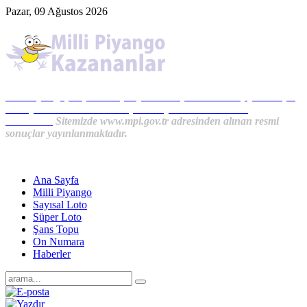
Pazar, 09 Ağustos 2026
Milli Piyango, Süper Loto, Sayısal Loto, On Numara, Şans Topu
Sonuçları ve MPİ Haberleri, İkramiye Kazananlardan
Haberler...
Sitemizde www.mpi.gov.tr adresinden alınan resmi
sonuçlar yayınlanmaktadır.
Ana Sayfa
Milli Piyango
Sayısal Loto
Süper Loto
Şans Topu
On Numara
Haberler