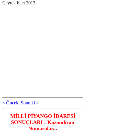
Çeyrek bilet 2013,
< Önceki
Sonraki >
MİLLİ PİYANGO İDARESİ
SONUÇLARI ! Kazandıran
Numaralar...