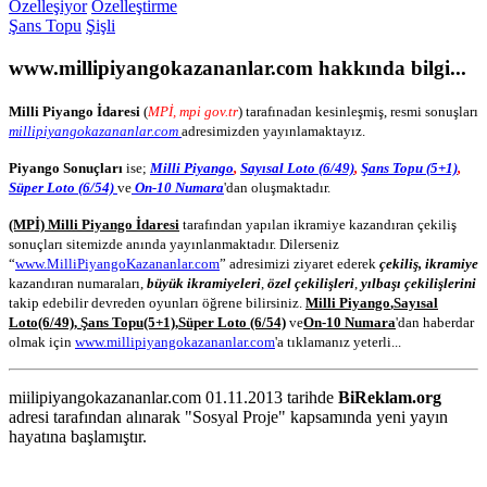
Özelleşiyor
Özelleştirme
Şans Topu
Şişli
www.millipiyangokazananlar.com
hakkında bilgi...
Milli Piyango İdaresi
(
MPİ, mpi gov.tr
) tarafınadan kesinleşmiş, resmi sonuşları
millipiyangokazananlar.com
adresimizden yayınlamaktayız.
Piyango Sonuçları
ise;
Milli Piyango
,
Sayısal Loto (6/49)
,
Şans Topu (5+1)
,
Süper Loto (6/54)
ve
On-10 Numara
'dan oluşmaktadır.
(MPİ) Milli Piyango İdaresi
tarafından yapılan ikramiye kazandıran çekiliş
sonuçları sitemizde anında yayınlanmaktadır. Dilerseniz
“
www.MilliPiyangoKazananlar.com
” adresimizi ziyaret ederek
çekiliş, ikramiye
kazandıran numaraları,
büyük ikramiyeleri
,
özel çekilişleri
,
yılbaşı çekilişlerini
takip edebilir devreden oyunları öğrene bilirsiniz.
Milli Piyango
,
Sayısal
Loto
(6/49)
,
Şans Topu
(5+1)
,
Süper Loto (6/54)
ve
On-10 Numara
'dan haberdar
olmak için
www.millipiyangokazananlar.com
'a tıklamanız yeterli...
miilipiyangokazananlar.com 01.11.2013 tarihde
BiReklam.org
adresi tarafından alınarak "Sosyal Proje" kapsamında yeni yayın
hayatına başlamıştır.