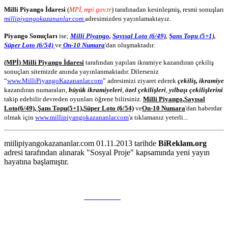
Milli Piyango İdaresi
(
MPİ, mpi gov.tr
) tarafınadan kesinleşmiş, resmi sonuşları
millipiyangokazananlar.com
adresimizden yayınlamaktayız.
Piyango Sonuçları
ise;
Milli Piyango
,
Sayısal Loto (6/49)
,
Şans Topu (5+1)
,
Süper Loto (6/54)
ve
On-10 Numara
'dan oluşmaktadır.
(MPİ) Milli Piyango İdaresi
tarafından yapılan ikramiye kazandıran çekiliş
sonuçları sitemizde anında yayınlanmaktadır. Dilerseniz
“
www.MilliPiyangoKazananlar.com
” adresimizi ziyaret ederek
çekiliş, ikramiye
kazandıran numaraları,
büyük ikramiyeleri
,
özel çekilişleri
,
yılbaşı çekilişlerini
takip edebilir devreden oyunları öğrene bilirsiniz.
Milli Piyango
,
Sayısal
Loto
(6/49)
,
Şans Topu
(5+1)
,
Süper Loto (6/54)
ve
On-10 Numara
'dan haberdar
olmak için
www.millipiyangokazananlar.com
'a tıklamanız yeterli...
miilipiyangokazananlar.com 01.11.2013 tarihde
BiReklam.org
adresi tarafından alınarak "Sosyal Proje" kapsamında yeni yayın
hayatına başlamıştır.
WEB TASARIM & Hosting
BiReklam.org