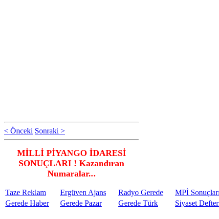
< Önceki
Sonraki >
MİLLİ PİYANGO İDARESİ
SONUÇLARI ! Kazandıran
Numaralar...
Taze Reklam
Ergüven Ajans
Radyo Gerede
MPİ Sonuçlar
Gerede Haber
Gerede Pazar
Gerede Türk
Siyaset Defter