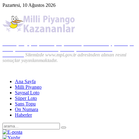
Pazartesi, 10 Ağustos 2026
Milli Piyango, Süper Loto, Sayısal Loto, On Numara, Şans Topu
Sonuçları ve MPİ Haberleri, İkramiye Kazananlardan
Haberler...
Sitemizde www.mpi.gov.tr adresinden alınan resmi
sonuçlar yayınlanmaktadır.
Ana Sayfa
Milli Piyango
Sayısal Loto
Süper Loto
Şans Topu
On Numara
Haberler