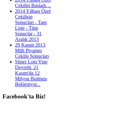
Çekilişi Başladı…
2014 Yılbaşı Özel
Çekilişin
Sonuçları - Tam
Liste - Tüm
Sonuçlar - 31
Aralık 2013
29 Kasım 2013
Milli Piyango
Çekiliş Sonuçları
Süper Loto Yine
Devretti. 21
Kasım'da 12
Milyon Bulması
Bekleniyor...
Facebook'ta
Biz!