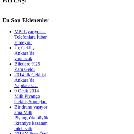
PAYLAŞ!
En
Son Eklenenler
MPİ Uyarıyor…
Telefonlara İtibar
Etmeyin!
Üç Çekiliş
Ankara’da
yapılacak
Biletlere %25
Zam Geldi
2014 İlk Çekilişi
Ankara’da
Yapılacak…
9 Ocak 2014
Milli Piyango
Çekiliş Sonuçları
Bir dramı yaşıyor
ama Milli
Piyango'da büyük
ikramiye kazanan
bileti sattı
2014 Yılbaşı Özel