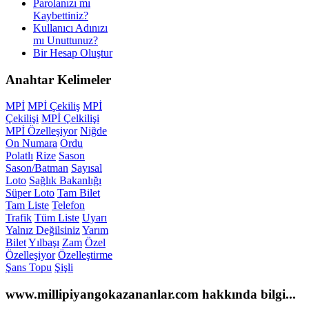
Parolanızı mı
Kaybettiniz?
Kullanıcı Adınızı
mı Unuttunuz?
Bir Hesap Oluştur
Anahtar
Kelimeler
MPİ
MPİ Çekiliş
MPİ
Çekilişi
MPİ Çelkilişi
MPİ Özelleşiyor
Niğde
On Numara
Ordu
Polatlı
Rize
Sason
Sason/Batman
Sayısal
Loto
Sağlık Bakanlığı
Süper Loto
Tam Bilet
Tam Liste
Telefon
Trafik
Tüm Liste
Uyarı
Yalnız Değilsiniz
Yarım
Bilet
Yılbaşı
Zam
Özel
Özelleşiyor
Özelleştirme
Şans Topu
Şişli
www.millipiyangokazananlar.com
hakkında bilgi...