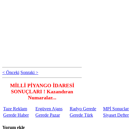
< Önceki
Sonraki >
MİLLİ PİYANGO İDARESİ
SONUÇLARI ! Kazandıran
Numaralar...
Taze Reklam
Ergüven Ajans
Radyo Gerede
MPİ Sonuçlar
Gerede Haber
Gerede Pazar
Gerede Türk
Siyaset Defter
Yorum ekle