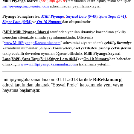
Milli Piyango İdaresi
(
MPİ, mpi gov.tr
) tarafınadan kesinleşmiş, resmi sonuşları
millipiyangokazananlar.com
adresimizden yayınlamaktayız.
Piyango Sonuçları
ise;
Milli Piyango
,
Sayısal Loto (6/49)
,
Şans Topu (5+1)
,
Süper Loto (6/54)
ve
On-10 Numara
'dan oluşmaktadır.
(MPİ) Milli Piyango İdaresi
tarafından yapılan ikramiye kazandıran çekiliş
sonuçları sitemizde anında yayınlanmaktadır. Dilerseniz
“
www.MilliPiyangoKazananlar.com
” adresimizi ziyaret ederek
çekiliş, ikramiye
kazandıran numaraları,
büyük ikramiyeleri
,
özel çekilişleri
,
yılbaşı çekilişlerini
takip edebilir devreden oyunları öğrene bilirsiniz.
Milli Piyango
,
Sayısal
Loto
(6/49)
,
Şans Topu
(5+1)
,
Süper Loto (6/54)
ve
On-10 Numara
'dan haberdar
olmak için
www.millipiyangokazananlar.com
'a tıklamanız yeterli...
miilipiyangokazananlar.com 01.11.2013 tarihde
BiReklam.org
adresi tarafından alınarak "Sosyal Proje" kapsamında yeni yayın
hayatına başlamıştır.
WEB TASARIM & Hosting
BiReklam.org