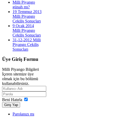
Milli Piyango
günah mı?
19 Temmuz 2013
Milli Piyango
Çekiliş Sonuçları
9 Ocak 2014
Milli Piyango
Çekiliş Sonuçları
31-12-2012 Milli
Piyango Çekiliş
Sonuçları
Üye
Giriş Formu
Milli Piyango Bilgileri
İçeren sitemize üye
olmak için bu bölümü
kullanabilirsiniz.
Beni Hatırla
Giriş Yap
Parolanızı mı