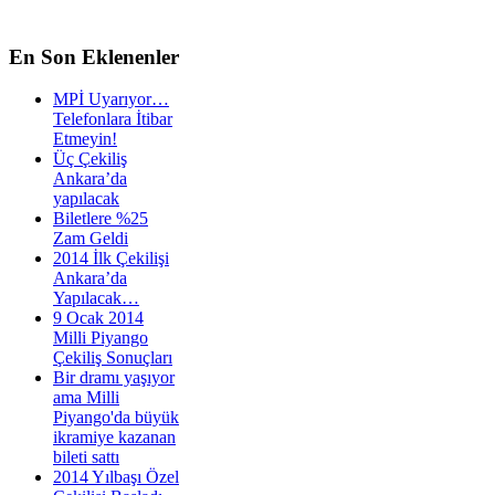
En
Son Eklenenler
MPİ Uyarıyor…
Telefonlara İtibar
Etmeyin!
Üç Çekiliş
Ankara’da
yapılacak
Biletlere %25
Zam Geldi
2014 İlk Çekilişi
Ankara’da
Yapılacak…
9 Ocak 2014
Milli Piyango
Çekiliş Sonuçları
Bir dramı yaşıyor
ama Milli
Piyango'da büyük
ikramiye kazanan
bileti sattı
2014 Yılbaşı Özel