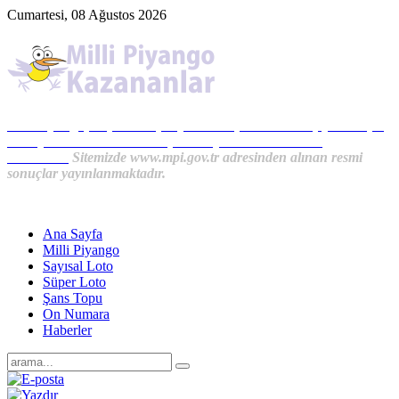
Cumartesi, 08 Ağustos 2026
Milli Piyango, Süper Loto, Sayısal Loto, On Numara, Şans Topu
Sonuçları ve MPİ Haberleri, İkramiye Kazananlardan
Haberler...
Sitemizde www.mpi.gov.tr adresinden alınan resmi
sonuçlar yayınlanmaktadır.
Ana Sayfa
Milli Piyango
Sayısal Loto
Süper Loto
Şans Topu
On Numara
Haberler