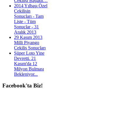
Çekilişi Başladı…
2014 Yılbaşı Özel
Çekilişin
Sonuçları - Tam
Liste - Tüm
Sonuçlar - 31
Aralık 2013
29 Kasım 2013
Milli Piyango
Çekiliş Sonuçları
Süper Loto Yine
Devretti. 21
Kasım'da 12
Milyon Bulması
Bekleniyor...
Facebook'ta
Biz!