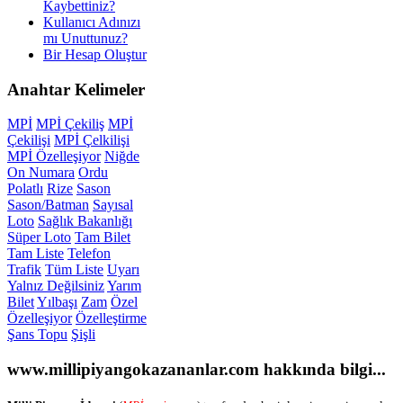
Kaybettiniz?
Kullanıcı Adınızı
mı Unuttunuz?
Bir Hesap Oluştur
Anahtar
Kelimeler
MPİ
MPİ Çekiliş
MPİ
Çekilişi
MPİ Çelkilişi
MPİ Özelleşiyor
Niğde
On Numara
Ordu
Polatlı
Rize
Sason
Sason/Batman
Sayısal
Loto
Sağlık Bakanlığı
Süper Loto
Tam Bilet
Tam Liste
Telefon
Trafik
Tüm Liste
Uyarı
Yalnız Değilsiniz
Yarım
Bilet
Yılbaşı
Zam
Özel
Özelleşiyor
Özelleştirme
Şans Topu
Şişli
www.millipiyangokazananlar.com
hakkında bilgi...