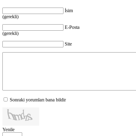
İsim
(gerekli)
E-Posta
(gerekli)
Site
Sonraki yorumları bana bildir
Yenile