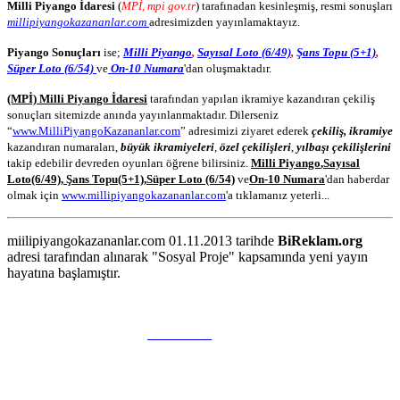
Milli Piyango İdaresi
(
MPİ, mpi gov.tr
) tarafınadan kesinleşmiş, resmi sonuşları
millipiyangokazananlar.com
adresimizden yayınlamaktayız.
Piyango Sonuçları
ise;
Milli Piyango
,
Sayısal Loto (6/49)
,
Şans Topu (5+1)
,
Süper Loto (6/54)
ve
On-10 Numara
'dan oluşmaktadır.
(MPİ) Milli Piyango İdaresi
tarafından yapılan ikramiye kazandıran çekiliş
sonuçları sitemizde anında yayınlanmaktadır. Dilerseniz
“
www.MilliPiyangoKazananlar.com
” adresimizi ziyaret ederek
çekiliş, ikramiye
kazandıran numaraları,
büyük ikramiyeleri
,
özel çekilişleri
,
yılbaşı çekilişlerini
takip edebilir devreden oyunları öğrene bilirsiniz.
Milli Piyango
,
Sayısal
Loto
(6/49)
,
Şans Topu
(5+1)
,
Süper Loto (6/54)
ve
On-10 Numara
'dan haberdar
olmak için
www.millipiyangokazananlar.com
'a tıklamanız yeterli...
miilipiyangokazananlar.com 01.11.2013 tarihde
BiReklam.org
adresi tarafından alınarak "Sosyal Proje" kapsamında yeni yayın
hayatına başlamıştır.
WEB TASARIM & Hosting
BiReklam.org