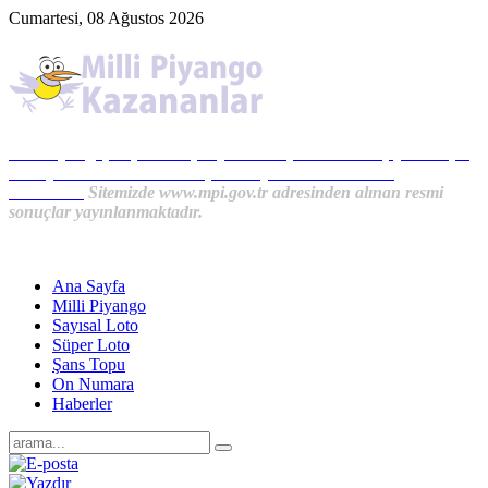
Cumartesi, 08 Ağustos 2026
Milli Piyango, Süper Loto, Sayısal Loto, On Numara, Şans Topu
Sonuçları ve MPİ Haberleri, İkramiye Kazananlardan
Haberler...
Sitemizde www.mpi.gov.tr adresinden alınan resmi
sonuçlar yayınlanmaktadır.
Ana Sayfa
Milli Piyango
Sayısal Loto
Süper Loto
Şans Topu
On Numara
Haberler