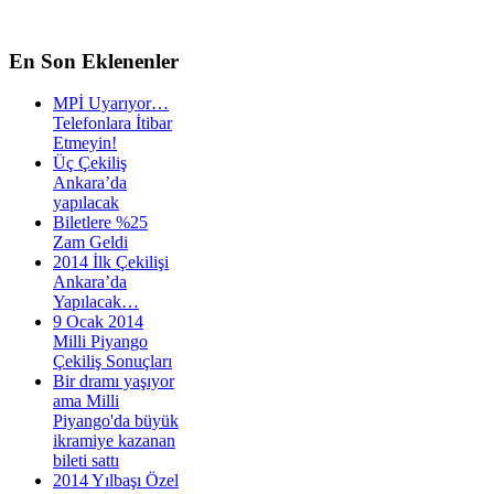
En
Son Eklenenler
MPİ Uyarıyor…
Telefonlara İtibar
Etmeyin!
Üç Çekiliş
Ankara’da
yapılacak
Biletlere %25
Zam Geldi
2014 İlk Çekilişi
Ankara’da
Yapılacak…
9 Ocak 2014
Milli Piyango
Çekiliş Sonuçları
Bir dramı yaşıyor
ama Milli
Piyango'da büyük
ikramiye kazanan
bileti sattı
2014 Yılbaşı Özel