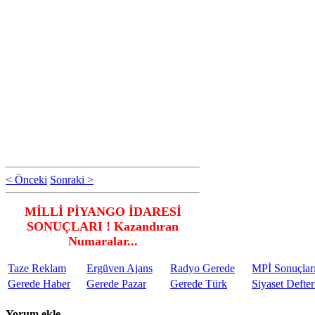
< Önceki
Sonraki >
MİLLİ PİYANGO İDARESİ
SONUÇLARI ! Kazandıran
Numaralar...
Taze Reklam
Ergüven Ajans
Radyo Gerede
MPİ Sonuçlar
Gerede Haber
Gerede Pazar
Gerede Türk
Siyaset Defter
Yorum ekle