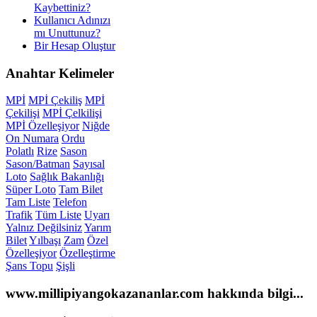
Kaybettiniz?
Kullanıcı Adınızı
mı Unuttunuz?
Bir Hesap Oluştur
Anahtar
Kelimeler
MPİ
MPİ Çekiliş
MPİ
Çekilişi
MPİ Çelkilişi
MPİ Özelleşiyor
Niğde
On Numara
Ordu
Polatlı
Rize
Sason
Sason/Batman
Sayısal
Loto
Sağlık Bakanlığı
Süper Loto
Tam Bilet
Tam Liste
Telefon
Trafik
Tüm Liste
Uyarı
Yalnız Değilsiniz
Yarım
Bilet
Yılbaşı
Zam
Özel
Özelleşiyor
Özelleştirme
Şans Topu
Şişli
www.millipiyangokazananlar.com
hakkında bilgi...