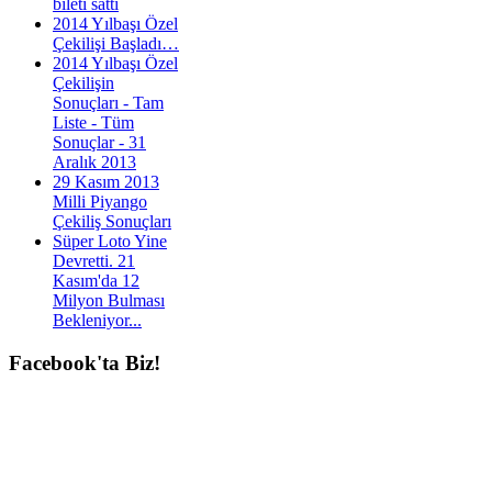
bileti sattı
2014 Yılbaşı Özel
Çekilişi Başladı…
2014 Yılbaşı Özel
Çekilişin
Sonuçları - Tam
Liste - Tüm
Sonuçlar - 31
Aralık 2013
29 Kasım 2013
Milli Piyango
Çekiliş Sonuçları
Süper Loto Yine
Devretti. 21
Kasım'da 12
Milyon Bulması
Bekleniyor...
Facebook'ta
Biz!