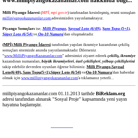
www.millipiyangokazananlar.com
hakkında bilgi...
Milli Piyango İdaresi
(
MPİ, mpi gov.tr
) tarafınadan kesinleşmiş, resmi sonuşları
millipiyangokazananlar.com
adresimizden yayınlamaktayız.
Piyango Sonuçları
ise;
Milli Piyango
,
Sayısal Loto (6/49)
,
Şans Topu (5+1)
,
Süper Loto (6/54)
ve
On-10 Numara
'dan oluşmaktadır.
(MPİ) Milli Piyango İdaresi
tarafından yapılan ikramiye kazandıran çekiliş
sonuçları sitemizde anında yayınlanmaktadır. Dilerseniz
“
www.MilliPiyangoKazananlar.com
” adresimizi ziyaret ederek
çekiliş, ikramiye
kazandıran numaraları,
büyük ikramiyeleri
,
özel çekilişleri
,
yılbaşı çekilişlerini
takip edebilir devreden oyunları öğrene bilirsiniz.
Milli Piyango
,
Sayısal
Loto
(6/49)
,
Şans Topu
(5+1)
,
Süper Loto (6/54)
ve
On-10 Numara
'dan haberdar
olmak için
www.millipiyangokazananlar.com
'a tıklamanız yeterli...
miilipiyangokazananlar.com 01.11.2013 tarihde
BiReklam.org
adresi tarafından alınarak "Sosyal Proje" kapsamında yeni yayın
hayatına başlamıştır.
WEB TASARIM & Hosting
BiReklam.org