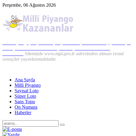
Perşembe, 06 Ağustos 2026
Milli Piyango, Süper Loto, Sayısal Loto, On Numara, Şans Topu
Sonuçları ve MPİ Haberleri, İkramiye Kazananlardan
Haberler...
Sitemizde www.mpi.gov.tr adresinden alınan resmi
sonuçlar yayınlanmaktadır.
Ana Sayfa
Milli Piyango
Sayısal Loto
Süper Loto
Şans Topu
On Numara
Haberler