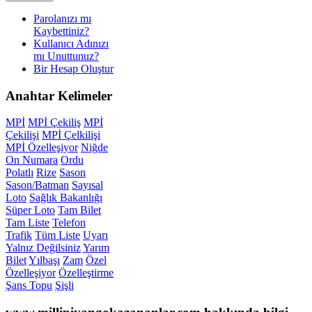
Parolanızı mı
Kaybettiniz?
Kullanıcı Adınızı
mı Unuttunuz?
Bir Hesap Oluştur
Anahtar
Kelimeler
MPİ
MPİ Çekiliş
MPİ
Çekilişi
MPİ Çelkilişi
MPİ Özelleşiyor
Niğde
On Numara
Ordu
Polatlı
Rize
Sason
Sason/Batman
Sayısal
Loto
Sağlık Bakanlığı
Süper Loto
Tam Bilet
Tam Liste
Telefon
Trafik
Tüm Liste
Uyarı
Yalnız Değilsiniz
Yarım
Bilet
Yılbaşı
Zam
Özel
Özelleşiyor
Özelleştirme
Şans Topu
Şişli