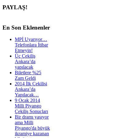
PAYLAŞ!
En
Son Eklenenler
MPİ Uyarıyor…
Telefonlara İtibar
Etmeyin!
Üç Çekiliş
Ankara’da
yapılacak
Biletlere %25
Zam Geldi
2014 İlk Çekilişi
Ankara’da
Yapılacak…
9 Ocak 2014
Milli Piyango
Çekiliş Sonuçları
Bir dramı yaşıyor
ama Milli
Piyango'da büyük
ikramiye kazanan