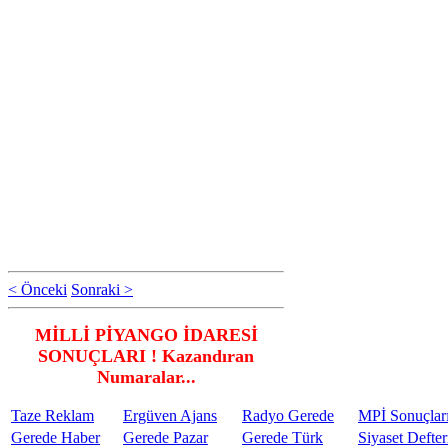
< Önceki
Sonraki >
MİLLİ PİYANGO İDARESİ
SONUÇLARI ! Kazandıran
Numaralar...
Taze Reklam
Ergüven Ajans
Radyo Gerede
MPİ Sonuçlar
Gerede Haber
Gerede Pazar
Gerede Türk
Siyaset Defter