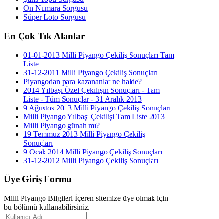
On Numara Sorgusu
Süper Loto Sorgusu
En
Çok Tık Alanlar
01-01-2013 Milli Piyango Çekiliş Sonuçları Tam
Liste
31-12-2011 Milli Piyango Çekiliş Sonuçları
Piyangodan para kazananlar ne halde?
2014 Yılbaşı Özel Çekilişin Sonuçları - Tam
Liste - Tüm Sonuçlar - 31 Aralık 2013
9 Ağustos 2013 Milli Piyango Çekiliş Sonuçları
Milli Piyango Yılbaşı Çekilişi Tam Liste 2013
Milli Piyango günah mı?
19 Temmuz 2013 Milli Piyango Çekiliş
Sonuçları
9 Ocak 2014 Milli Piyango Çekiliş Sonuçları
31-12-2012 Milli Piyango Çekiliş Sonuçları
Üye
Giriş Formu
Milli Piyango Bilgileri İçeren sitemize üye olmak için
bu bölümü kullanabilirsiniz.