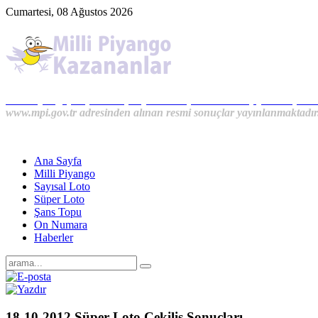
Cumartesi, 08 Ağustos 2026
Milli Piyango, Süper Loto, Sayısal Loto, On Numara, Şans Topu S
www.mpi.gov.tr adresinden alınan resmi sonuçlar yayınlanmaktadır
Ana Sayfa
Milli Piyango
Sayısal Loto
Süper Loto
Şans Topu
On Numara
Haberler
18-10-2012 Süper Loto Çekiliş Sonuçları