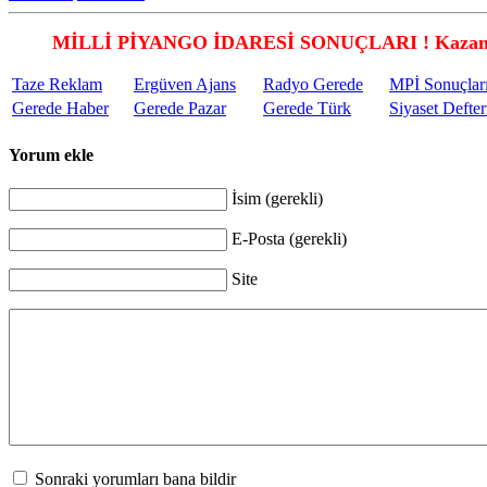
MİLLİ PİYANGO İDARESİ SONUÇLARI ! Kazandı
Taze Reklam
Ergüven Ajans
Radyo Gerede
MPİ Sonuçlar
Gerede Haber
Gerede Pazar
Gerede Türk
Siyaset Defter
Yorum ekle
İsim (gerekli)
E-Posta (gerekli)
Site
Sonraki yorumları bana bildir