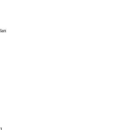
ları
TL