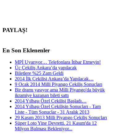
PAYLAŞ!
En
Son Eklenenler
MPİ Uyarıyor… Telefonlara İtibar Etmeyin!
Üç Çekiliş Ankara’da yapılacak
Biletlere %25 Zam Geldi
2014 İlk Çekilişi Ankara’da Yapılacak…
9 Ocak 2014 Milli Piyango Çekiliş Sonuçları
Bir dramı yaşıyor ama Milli Piyango'da büyük
ikramiye kazanan bileti sattı
2014 Yılbaşı Özel Çekilişi Başladı…
2014 Yılbaşı Özel Çekilişin Sonuçları - Tam
Liste - Tüm Sonuçlar - 31 Aralık 2013
29 Kasım 2013 Milli Piyango Çekiliş Sonuçları
Süper Loto Yine Devretti. 21 Kasım'da 12
Milyon Bulması Bekleniyor...