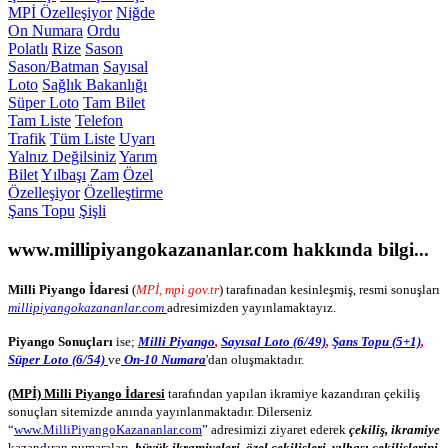
MPİ Özelleşiyor
Niğde
On Numara
Ordu
Polatlı
Rize
Sason
Sason/Batman
Sayısal
Loto
Sağlık Bakanlığı
Süper Loto
Tam Bilet
Tam Liste
Telefon
Trafik
Tüm Liste
Uyarı
Yalnız Değilsiniz
Yarım
Bilet
Yılbaşı
Zam
Özel
Özelleşiyor
Özelleştirme
Şans Topu
Şişli
www.millipiyangokazananlar.com
hakkında bilgi...
Milli Piyango İdaresi
(
MPİ, mpi gov.tr
) tarafınadan kesinleşmiş, resmi sonuşları
millipiyangokazananlar.com
adresimizden yayınlamaktayız.
Piyango Sonuçları
ise;
Milli Piyango
,
Sayısal Loto (6/49)
,
Şans Topu (5+1)
,
Süper Loto (6/54)
ve
On-10 Numara
'dan oluşmaktadır.
(MPİ) Milli Piyango İdaresi
tarafından yapılan ikramiye kazandıran çekiliş
sonuçları sitemizde anında yayınlanmaktadır. Dilerseniz
“
www.MilliPiyangoKazananlar.com
” adresimizi ziyaret ederek
çekiliş, ikramiye
kazandıran numaraları,
büyük ikramiyeleri
,
özel çekilişleri
,
yılbaşı çekilişlerini