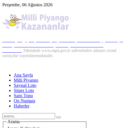
Perşembe, 06 Ağustos 2026
Milli Piyango, Süper Loto, Sayısal Loto, On Numara, Şans Topu
Sonuçları ve MPİ Haberleri, İkramiye Kazananlardan
Haberler...
Sitemizde www.mpi.gov.tr adresinden alınan resmi
sonuçlar yayınlanmaktadır.
Ana Sayfa
Milli Piyango
Sayısal Loto
Süper Loto
Şans Topu
On Numara
Haberler
Arama