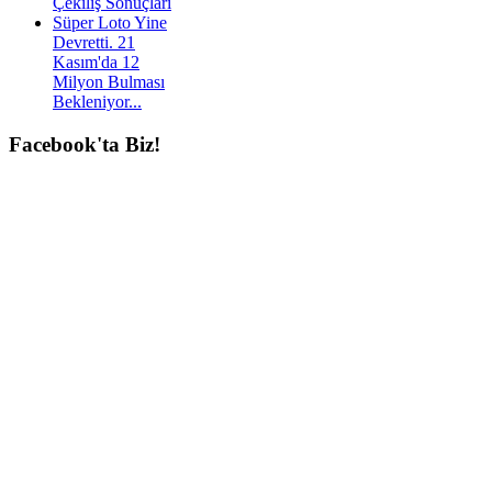
Çekiliş Sonuçları
Süper Loto Yine
Devretti. 21
Kasım'da 12
Milyon Bulması
Bekleniyor...
Facebook'ta
Biz!