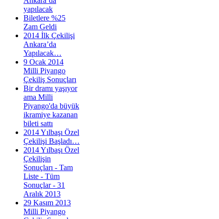
Ankara’da
yapılacak
Biletlere %25
Zam Geldi
2014 İlk Çekilişi
Ankara’da
Yapılacak…
9 Ocak 2014
Milli Piyango
Çekiliş Sonuçları
Bir dramı yaşıyor
ama Milli
Piyango'da büyük
ikramiye kazanan
bileti sattı
2014 Yılbaşı Özel
Çekilişi Başladı…
2014 Yılbaşı Özel
Çekilişin
Sonuçları - Tam
Liste - Tüm
Sonuçlar - 31
Aralık 2013
29 Kasım 2013
Milli Piyango