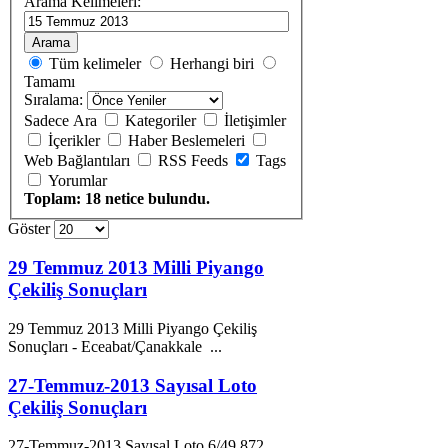
Arama Kelimeleri:
Arama
Tüm kelimeler
Herhangi biri
Tamamı
Sıralama:
Sadece Ara
Kategoriler
İletişimler
İçerikler
Haber Beslemeleri
Web Bağlantıları
RSS Feeds
Tags
Yorumlar
Toplam: 18 netice bulundu.
Göster
29 Temmuz 2013 Milli Piyango
Çekiliş Sonuçları
29
Temmuz
2013
Milli Piyango Çekiliş
Sonuçları - Eceabat/Çanakkale ...
27-Temmuz-2013 Sayısal Loto
Çekiliş Sonuçları
27-
Temmuz
-
2013
Sayısal Loto 6/49 872.