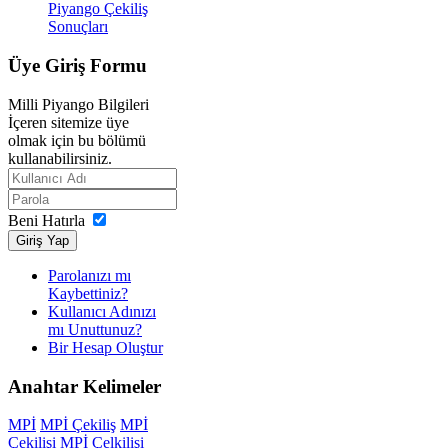
Piyango Çekiliş
Sonuçları
Üye
Giriş Formu
Milli Piyango Bilgileri
İçeren sitemize üye
olmak için bu bölümü
kullanabilirsiniz.
Beni Hatırla
Giriş Yap
Parolanızı mı
Kaybettiniz?
Kullanıcı Adınızı
mı Unuttunuz?
Bir Hesap Oluştur
Anahtar
Kelimeler
MPİ
MPİ Çekiliş
MPİ
Çekilişi
MPİ Çelkilişi