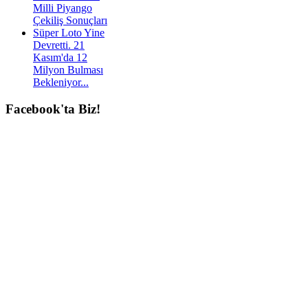
Milli Piyango
Çekiliş Sonuçları
Süper Loto Yine
Devretti. 21
Kasım'da 12
Milyon Bulması
Bekleniyor...
Facebook'ta
Biz!