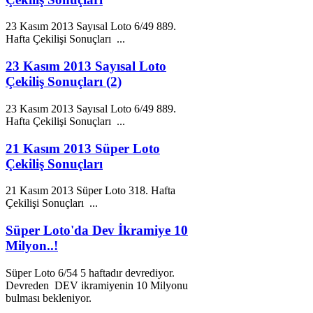
23
Kasım
2013
Sayısal Loto 6/49 889.
Hafta Çekilişi Sonuçları ...
23 Kasım 2013 Sayısal Loto
Çekiliş Sonuçları (2)
23
Kasım
2013
Sayısal Loto 6/49 889.
Hafta Çekilişi Sonuçları ...
21 Kasım 2013 Süper Loto
Çekiliş Sonuçları
21
Kasım
2013
Süper Loto 318. Hafta
Çekilişi Sonuçları ...
Süper Loto'da Dev İkramiye 10
Milyon..!
Süper Loto 6/54 5 haftadır devrediyor.
Devreden DEV ikramiyenin 10 Milyonu
bulması bekleniyor.