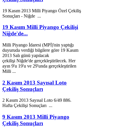
19
Kasım
2013
Milli Piyango Özel Çekiliş
Sonuçları - Niğde ...
19 Kasım Milli Piyango Çekilişi
Niğde'de...
Milli Piyango İdaresi (MPİ)'nin yaptığı
duyuruda verdiği bilgilere göre 19
Kasım
2013
Salı günü yapılacak
çekilişi Niğde'de gerçekleştirilecek. Her
ayın 9'u 19'u ve 29'unda gerçekleştirilen
Milli ...
2 Kasım 2013 Sayısal Loto
Çekiliş Sonuçları
2
Kasım
2013
Sayısal Loto 6/49 886.
Hafta Çekilişi Sonuçları ...
9 Kasım 2013 Milli Piyango
Çekiliş Sonuçları