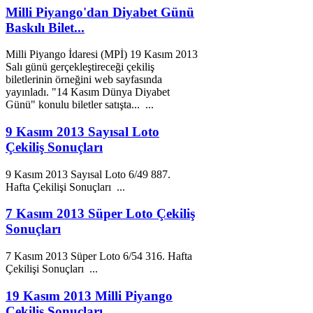
Milli Piyango'dan Diyabet Günü
Baskılı Bilet...
Milli Piyango İdaresi (MPİ) 19
Kasım
2013
Salı günü gerçekleştireceği çekiliş
biletlerinin örneğini web sayfasında
yayınladı. "14
Kasım
Dünya Diyabet
Günü" konulu biletler satışta... ...
9 Kasım 2013 Sayısal Loto
Çekiliş Sonuçları
9
Kasım
2013
Sayısal Loto 6/49 887.
Hafta Çekilişi Sonuçları ...
7 Kasım 2013 Süper Loto Çekiliş
Sonuçları
7
Kasım
2013
Süper Loto 6/54 316. Hafta
Çekilişi Sonuçları ...
19 Kasım 2013 Milli Piyango
Çekiliş Sonuçları