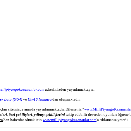
millipiyangokazananlar.com
adresimizden yayınlamaktayız.
er Loto (6/54)
ve
On-10 Numara
'dan oluşmaktadır.
çları sitemizde anında yayınlanmaktadır. Dilerseniz “
www.MilliPiyangoKazananla
eleri
,
özel çekilişleri
,
yılbaşı çekilişlerini
takip edebilir devreden oyunları öğrene b
ra
'dan haberdar olmak için
www.millipiyangokazananlar.com
'a tıklamanız yeterli...