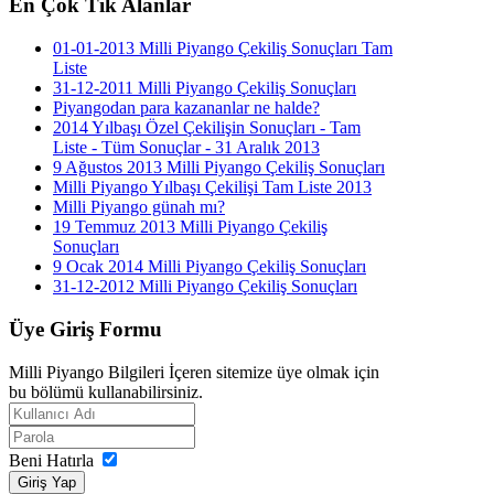
En
Çok Tık Alanlar
01-01-2013 Milli Piyango Çekiliş Sonuçları Tam
Liste
31-12-2011 Milli Piyango Çekiliş Sonuçları
Piyangodan para kazananlar ne halde?
2014 Yılbaşı Özel Çekilişin Sonuçları - Tam
Liste - Tüm Sonuçlar - 31 Aralık 2013
9 Ağustos 2013 Milli Piyango Çekiliş Sonuçları
Milli Piyango Yılbaşı Çekilişi Tam Liste 2013
Milli Piyango günah mı?
19 Temmuz 2013 Milli Piyango Çekiliş
Sonuçları
9 Ocak 2014 Milli Piyango Çekiliş Sonuçları
31-12-2012 Milli Piyango Çekiliş Sonuçları
Üye
Giriş Formu
Milli Piyango Bilgileri İçeren sitemize üye olmak için
bu bölümü kullanabilirsiniz.
Beni Hatırla
Giriş Yap