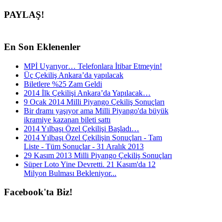
PAYLAŞ!
En
Son Eklenenler
MPİ Uyarıyor… Telefonlara İtibar Etmeyin!
Üç Çekiliş Ankara’da yapılacak
Biletlere %25 Zam Geldi
2014 İlk Çekilişi Ankara’da Yapılacak…
9 Ocak 2014 Milli Piyango Çekiliş Sonuçları
Bir dramı yaşıyor ama Milli Piyango'da büyük
ikramiye kazanan bileti sattı
2014 Yılbaşı Özel Çekilişi Başladı…
2014 Yılbaşı Özel Çekilişin Sonuçları - Tam
Liste - Tüm Sonuçlar - 31 Aralık 2013
29 Kasım 2013 Milli Piyango Çekiliş Sonuçları
Süper Loto Yine Devretti. 21 Kasım'da 12
Milyon Bulması Bekleniyor...
Facebook'ta
Biz!