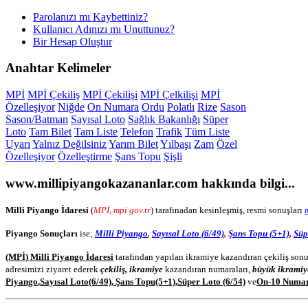
Parolanızı mı Kaybettiniz?
Kullanıcı Adınızı mı Unuttunuz?
Bir Hesap Oluştur
Anahtar
Kelimeler
MPİ
MPİ Çekiliş
MPİ Çekilişi
MPİ Çelkilişi
MPİ
Özelleşiyor
Niğde
On Numara
Ordu
Polatlı
Rize
Sason
Sason/Batman
Sayısal Loto
Sağlık Bakanlığı
Süper
Loto
Tam Bilet
Tam Liste
Telefon
Trafik
Tüm Liste
Uyarı
Yalnız Değilsiniz
Yarım Bilet
Yılbaşı
Zam
Özel
Özelleşiyor
Özelleştirme
Şans Topu
Şişli
www.millipiyangokazananlar.com
hakkında bilgi...
Milli Piyango İdaresi
(
MPİ, mpi gov.tr
) tarafınadan kesinleşmiş, resmi sonuşları
Piyango Sonuçları
ise;
Milli Piyango
,
Sayısal Loto (6/49)
,
Şans Topu (5+1)
,
Süp
(MPİ) Milli Piyango İdaresi
tarafından yapılan ikramiye kazandıran çekiliş sonu
adresimizi ziyaret ederek
çekiliş, ikramiye
kazandıran numaraları,
büyük ikramiy
Piyango
,
Sayısal Loto
(6/49)
,
Şans Topu
(5+1)
,
Süper Loto (6/54)
ve
On-10 Numa