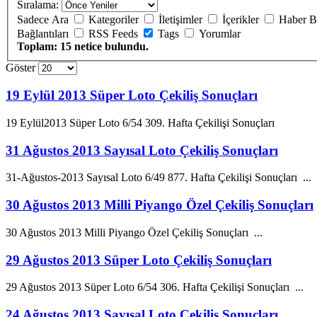
Sıralama:
Sadece Ara
Kategoriler
İletişimler
İçerikler
Haber B
Bağlantıları
RSS Feeds
Tags
Yorumlar
Toplam: 15 netice bulundu.
Göster
19 Eylül 2013 Süper Loto Çekiliş Sonuçları
19 Eylül
2013
Süper Loto 6/54 309. Hafta Çekilişi Sonuçları
31 Ağustos 2013 Sayısal Loto Çekiliş Sonuçları
31-
Ağustos
-
2013
Sayısal Loto 6/49 877. Hafta Çekilişi Sonuçları ...
30 Ağustos 2013 Milli Piyango Özel Çekiliş Sonuçları
30
Ağustos
2013
Milli Piyango Özel Çekiliş Sonuçları ...
29 Ağustos 2013 Süper Loto Çekiliş Sonuçları
29
Ağustos
2013
Süper Loto 6/54 306. Hafta Çekilişi Sonuçları ...
24 Ağustos 2013 Sayısal Loto Çekiliş Sonuçları