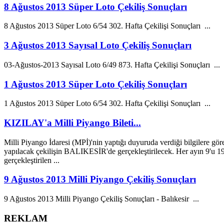
8 Ağustos 2013 Süper Loto Çekiliş Sonuçları
8
Ağustos
2013
Süper Loto 6/54 302. Hafta Çekilişi Sonuçları ...
3 Ağustos 2013 Sayısal Loto Çekiliş Sonuçları
03-
Ağustos
-
2013
Sayısal Loto 6/49 873. Hafta Çekilişi Sonuçları ...
1 Ağustos 2013 Süper Loto Çekiliş Sonuçları
1
Ağustos
2013
Süper Loto 6/54 302. Hafta Çekilişi Sonuçları ...
KIZILAY'a Milli Piyango Bileti...
Milli Piyango İdaresi (MPİ)'nin yaptığı duyuruda verdiği bilgilere gör
yapılacak çekilişin BALIKESİR'de gerçekleştirilecek. Her ayın 9'u 1
gerçekleştirilen ...
9 Ağustos 2013 Milli Piyango Çekiliş Sonuçları
9
Ağustos
2013
Milli Piyango Çekiliş Sonuçları - Balıkesir ...
REKLAM