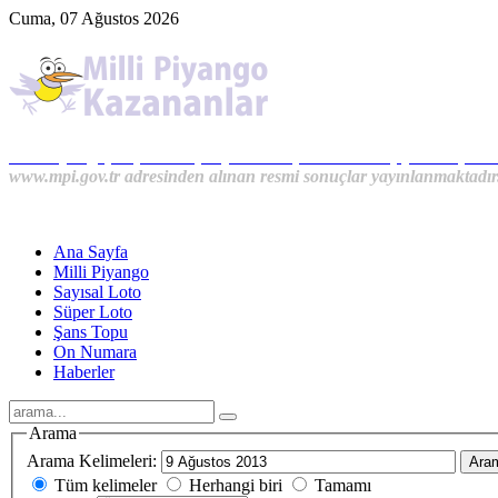
Cuma, 07 Ağustos 2026
Milli Piyango, Süper Loto, Sayısal Loto, On Numara, Şans Topu S
www.mpi.gov.tr adresinden alınan resmi sonuçlar yayınlanmaktadır
Ana Sayfa
Milli Piyango
Sayısal Loto
Süper Loto
Şans Topu
On Numara
Haberler
Arama
Arama Kelimeleri:
Ara
Tüm kelimeler
Herhangi biri
Tamamı