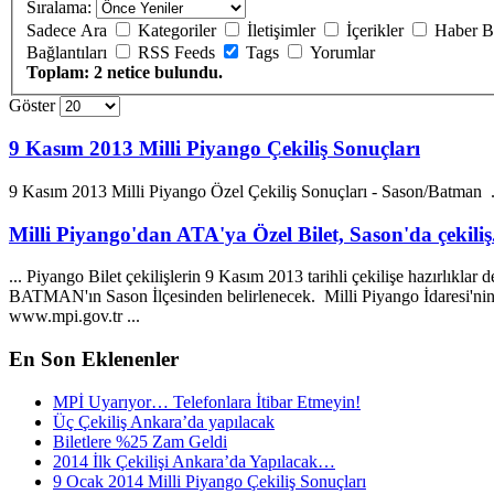
Sıralama:
Sadece Ara
Kategoriler
İletişimler
İçerikler
Haber B
Bağlantıları
RSS Feeds
Tags
Yorumlar
Toplam: 2 netice bulundu.
Göster
9 Kasım 2013 Milli Piyango Çekiliş Sonuçları
9 Kasım 2013 Milli Piyango Özel Çekiliş Sonuçları -
Sason
/Batman .
Milli Piyango'dan ATA'ya Özel Bilet, Sason'da çekiliş.
... Piyango Bilet çekilişlerin 9 Kasım 2013 tarihli çekilişe hazırlıklar 
BATMAN'ın
Sason
İlçesinden belirlenecek. Milli Piyango İdaresi'ni
www.mpi.gov.tr ...
En
Son Eklenenler
MPİ Uyarıyor… Telefonlara İtibar Etmeyin!
Üç Çekiliş Ankara’da yapılacak
Biletlere %25 Zam Geldi
2014 İlk Çekilişi Ankara’da Yapılacak…
9 Ocak 2014 Milli Piyango Çekiliş Sonuçları