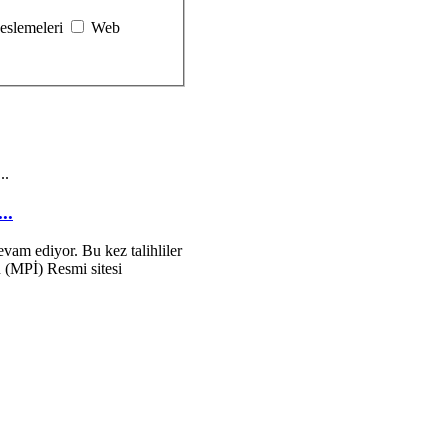
eslemeleri
Web
..
..
devam ediyor. Bu kez talihliler
n (MPİ) Resmi sitesi