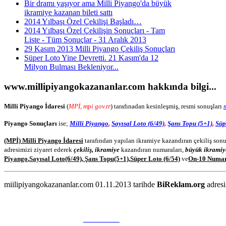
Bir dramı yaşıyor ama Milli Piyango'da büyük
ikramiye kazanan bileti sattı
2014 Yılbaşı Özel Çekilişi Başladı…
2014 Yılbaşı Özel Çekilişin Sonuçları - Tam
Liste - Tüm Sonuçlar - 31 Aralık 2013
29 Kasım 2013 Milli Piyango Çekiliş Sonuçları
Süper Loto Yine Devretti. 21 Kasım'da 12
Milyon Bulması Bekleniyor...
www.millipiyangokazananlar.com
hakkında bilgi...
Milli Piyango İdaresi
(
MPİ, mpi gov.tr
) tarafınadan kesinleşmiş, resmi sonuşları
Piyango Sonuçları
ise;
Milli Piyango
,
Sayısal Loto (6/49)
,
Şans Topu (5+1)
,
Süp
(MPİ) Milli Piyango İdaresi
tarafından yapılan ikramiye kazandıran çekiliş sonu
adresimizi ziyaret ederek
çekiliş, ikramiye
kazandıran numaraları,
büyük ikramiy
Piyango
,
Sayısal Loto
(6/49)
,
Şans Topu
(5+1)
,
Süper Loto (6/54)
ve
On-10 Numa
miilipiyangokazananlar.com 01.11.2013 tarihde
BiReklam.org
adresi
WEB TASARIM & Hosting
BiReklam.org