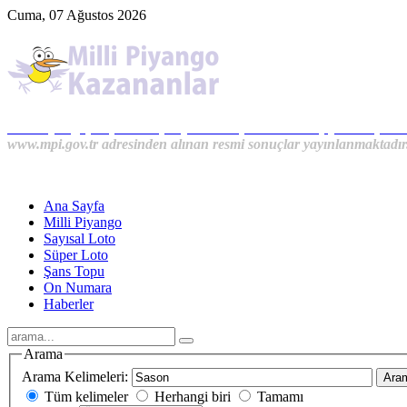
Cuma, 07 Ağustos 2026
Milli Piyango, Süper Loto, Sayısal Loto, On Numara, Şans Topu S
www.mpi.gov.tr adresinden alınan resmi sonuçlar yayınlanmaktadır
Ana Sayfa
Milli Piyango
Sayısal Loto
Süper Loto
Şans Topu
On Numara
Haberler
Arama
Arama Kelimeleri:
Ara
Tüm kelimeler
Herhangi biri
Tamamı