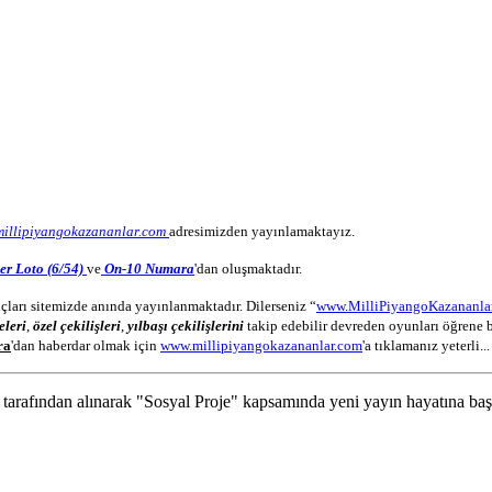
millipiyangokazananlar.com
adresimizden yayınlamaktayız.
er Loto (6/54)
ve
On-10 Numara
'dan oluşmaktadır.
çları sitemizde anında yayınlanmaktadır. Dilerseniz “
www.MilliPiyangoKazananla
eleri
,
özel çekilişleri
,
yılbaşı çekilişlerini
takip edebilir devreden oyunları öğrene b
ra
'dan haberdar olmak için
www.millipiyangokazananlar.com
'a tıklamanız yeterli...
 tarafından alınarak "Sosyal Proje" kapsamında yeni yayın hayatına başl