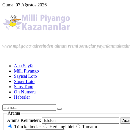
Cuma, 07 Ağustos 2026
Milli Piyango, Süper Loto, Sayısal Loto, On Numara, Şans Topu S
www.mpi.gov.tr adresinden alınan resmi sonuçlar yayınlanmaktadır
Ana Sayfa
Milli Piyango
Sayısal Loto
Süper Loto
Şans Topu
On Numara
Haberler
Arama
Arama Kelimeleri:
Ara
Tüm kelimeler
Herhangi biri
Tamamı