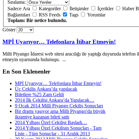
Sıralama:
Sadece Ara
Kategoriler
İletişimler
İçerikler
Haber B
Bağlantıları
RSS Feeds
Tags
Yorumlar
Toplam: Bir netice bulundu.
Göster
MPİ Uyarıyor… Telefonlara İtibar Etmeyin!
Milli Piyango İdaresi web sitesi aracılığı ile yaptığı duyuruda
telefon
i
etmeyin uyarısında bulunuşu. ...
En
Son Eklenenler
MPİ Uyarıyor… Telefonlara İtibar Etmeyin!
Üç Çekiliş Ankara’da yapılacak
Biletlere %25 Zam Geldi
2014 İlk Çekilişi Ankara’da Yapılacak…
9 Ocak 2014 Milli Piyango Çekiliş Sonuçları
Bir dramı yaşıyor ama Milli Piyango'da büyük
ikramiye kazanan bileti sattı
2014 Yılbaşı Özel Çekilişi Başladı…
2014 Yılbaşı Özel Çekilişin Sonuçları - Tam
Liste - Tüm Sonuçlar - 31 Aralık 2013