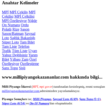
Anahtar
Kelimeler
MPİ
MPİ Çekiliş
MPİ
Çekilişi
MPİ Çelkilişi
MPİ Özelleşiyor
Niğde
On Numara
Ordu
Polatlı
Rize
Sason
Sason/Batman
Sayısal
Loto
Sağlık Bakanlığı
Süper Loto
Tam Bilet
Tam Liste
Telefon
Trafik
Tüm Liste
Uyarı
Yalnız Değilsiniz
Yarım
Bilet
Yılbaşı
Zam
Özel
Özelleşiyor
Özelleştirme
Şans Topu
Şişli
www.millipiyangokazananlar.com
hakkında bilgi...
Milli Piyango İdaresi
(
MPİ, mpi gov.tr
) tarafınadan kesinleşmiş, resmi sonuşları
millipiyangokazananlar.com
adresimizden yayınlamaktayız.
Piyango Sonuçları
ise;
Milli Piyango
,
Sayısal Loto (6/49)
,
Şans Topu (5+1)
,
Süper Loto (6/54)
ve
On-10 Numara
'dan oluşmaktadır.