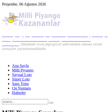
Perşembe, 06 Ağustos 2026
Milli Piyango, Süper Loto, Sayısal Loto, On Numara, Şans Topu
Sonuçları ve MPİ Haberleri, İkramiye Kazananlardan
Haberler...
Sitemizde www.mpi.gov.tr adresinden alınan resmi
sonuçlar yayınlanmaktadır.
Ana Sayfa
Milli Piyango
Sayısal Loto
Süper Loto
Şans Topu
On Numara
Haberler