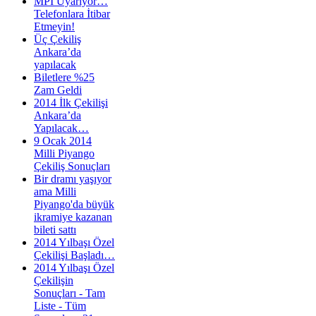
MPİ Uyarıyor…
Telefonlara İtibar
Etmeyin!
Üç Çekiliş
Ankara’da
yapılacak
Biletlere %25
Zam Geldi
2014 İlk Çekilişi
Ankara’da
Yapılacak…
9 Ocak 2014
Milli Piyango
Çekiliş Sonuçları
Bir dramı yaşıyor
ama Milli
Piyango'da büyük
ikramiye kazanan
bileti sattı
2014 Yılbaşı Özel
Çekilişi Başladı…
2014 Yılbaşı Özel
Çekilişin
Sonuçları - Tam
Liste - Tüm