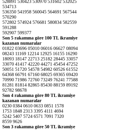
528891 530423 530970 531602 532025
534713
536350 541958 560045 564691 567544
570290
572802 574924 576681 580834 582559
591288
592907 599377
Son 5 rakamına göre
100 TL ikramiye
kazanan numaralar
01822 03696 05010 06016 06627 08094
08243 11169 12214 12925 16155 16290
18093 18147 22713 25182 28445 33057
33070 41417 42220 44271 45454 47252
50051 51720 54578 54982 60526 61552
64368 66791 67160 68025 69365 69420
70990 71986 72760 73249 76241 77588
81281 81814 82865 85430 88159 89192
92782 98678
Son 4 rakamına göre
80 TL ikramiye
kazanan numaralar
0230 0384 0610 0633 0851 1578
1753 1848 2313 3395 4111 4694
5242 5407 5724 6571 7091 7320
8559 9626
Son 3 rakamına göre
50 TL ikramiye