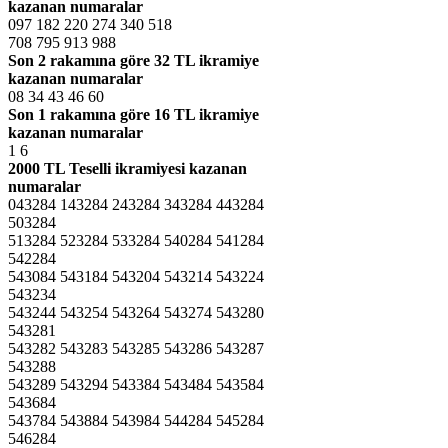
kazanan numaralar
097 182 220 274 340 518
708 795 913 988
Son 2 rakamına göre
32 TL ikramiye
kazanan numaralar
08 34 43 46 60
Son 1 rakamına göre
16 TL ikramiye
kazanan numaralar
1 6
2000 TL Teselli ikramiyesi kazanan
numaralar
043284 143284 243284 343284 443284
503284
513284 523284 533284 540284 541284
542284
543084 543184 543204 543214 543224
543234
543244 543254 543264 543274 543280
543281
543282 543283 543285 543286 543287
543288
543289 543294 543384 543484 543584
543684
543784 543884 543984 544284 545284
546284