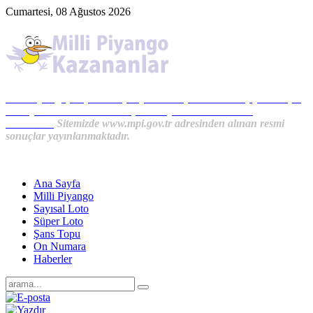
Cumartesi, 08 Ağustos 2026
Milli Piyango, Süper Loto, Sayısal Loto, On Numara, Şans Topu
Sonuçları ve MPİ Haberleri, İkramiye Kazananlardan
Haberler...
Sitemizde www.mpi.gov.tr adresinden alınan resmi
sonuçlar yayınlanmaktadır.
Ana Sayfa
Milli Piyango
Sayısal Loto
Süper Loto
Şans Topu
On Numara
Haberler