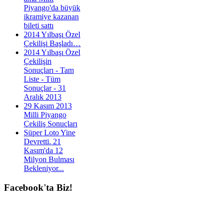
Piyango'da büyük
ikramiye kazanan
bileti sattı
2014 Yılbaşı Özel
Çekilişi Başladı…
2014 Yılbaşı Özel
Çekilişin
Sonuçları - Tam
Liste - Tüm
Sonuçlar - 31
Aralık 2013
29 Kasım 2013
Milli Piyango
Çekiliş Sonuçları
Süper Loto Yine
Devretti. 21
Kasım'da 12
Milyon Bulması
Bekleniyor...
Facebook'ta
Biz!