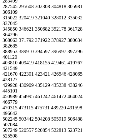
283499
287545 295608 302308 304818 305981
306109
315022 320419 321040 328012 335032
337045
345850 346621 350682 352178 361728
364296
368063 371792 371922 378927 380634
382685
388953 389910 394597 396997 397296
401120
403810 409419 418155 419461 419767
421549
421670 422301 423421 426546 428065
428127
429928 430909 435129 435238 438246
445101
450989 454995 461242 461472 464024
466779
470315 473115 475731 489220 491598
496642
502245 503442 504208 505919 506488
507084
507249 520557 520854 522813 523721
525508