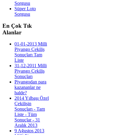
Sorgusu
Süper Loto
Sorgusu
En
Çok Tık
Alanlar
01-01-2013 Milli
Piyango Çekiliş
Sonuçları Tam
Liste
31-12-2011 Milli
Piyango Çekiliş
Sonuçları
Piyangodan para
kazananlar ne
halde?
2014 Yılbaşı Özel
Çekilişin
Sonuçları - Tam
Liste - Tüm
Sonuçlar - 31
Aralık 2013
9 Ağustos 2013