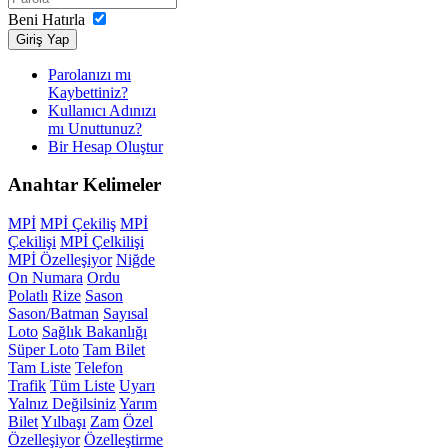
Beni Hatırla
Giriş Yap
Parolanızı mı
Kaybettiniz?
Kullanıcı Adınızı
mı Unuttunuz?
Bir Hesap Oluştur
Anahtar
Kelimeler
MPİ
MPİ Çekiliş
MPİ
Çekilişi
MPİ Çelkilişi
MPİ Özelleşiyor
Niğde
On Numara
Ordu
Polatlı
Rize
Sason
Sason/Batman
Sayısal
Loto
Sağlık Bakanlığı
Süper Loto
Tam Bilet
Tam Liste
Telefon
Trafik
Tüm Liste
Uyarı
Yalnız Değilsiniz
Yarım
Bilet
Yılbaşı
Zam
Özel
Özelleşiyor
Özelleştirme