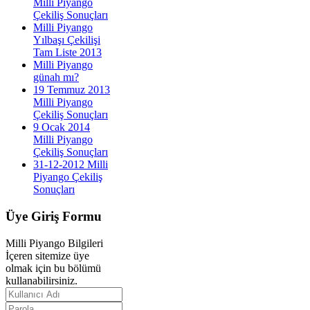
Milli Piyango
Çekiliş Sonuçları
Milli Piyango
Yılbaşı Çekilişi
Tam Liste 2013
Milli Piyango
günah mı?
19 Temmuz 2013
Milli Piyango
Çekiliş Sonuçları
9 Ocak 2014
Milli Piyango
Çekiliş Sonuçları
31-12-2012 Milli
Piyango Çekiliş
Sonuçları
Üye
Giriş Formu
Milli Piyango Bilgileri
İçeren sitemize üye
olmak için bu bölümü
kullanabilirsiniz.