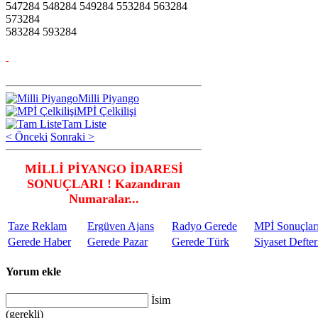
547284 548284 549284 553284 563284
573284
583284 593284
Milli Piyango
MPİ Çelkilişi
Tam Liste
< Önceki
Sonraki >
MİLLİ PİYANGO İDARESİ
SONUÇLARI ! Kazandıran
Numaralar...
Taze Reklam
Ergüven Ajans
Radyo Gerede
MPİ Sonuçlar
Gerede Haber
Gerede Pazar
Gerede Türk
Siyaset Defter
Yorum ekle
İsim
(gerekli)