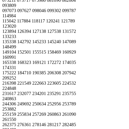
073211 073717 075980 081096 082604
093809
097073 097627 098046 099302 099787
114984
115042 117884 118117 120241 121789
123020
123894 126394 127138 127538 131572
133233
135338 142792 145233 145240 147089
148499
149104 152501 155515 158469 160929
160991
165338 168323 169121 172272 174035
174331
175222 184710 190385 206308 207942
209252
216398 221549 222663 223605 224532
224848
231617 232077 234201 235291 235755
240863
244306 249692 250634 252956 253789
253882
255159 255834 257269 260863 261090
261550
262375 276361 278146 281217 282485