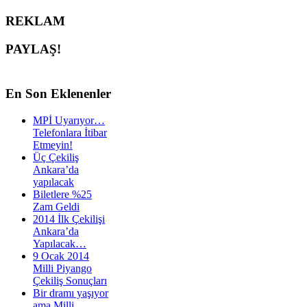
REKLAM
PAYLAŞ!
En
Son Eklenenler
MPİ Uyarıyor…
Telefonlara İtibar
Etmeyin!
Üç Çekiliş
Ankara’da
yapılacak
Biletlere %25
Zam Geldi
2014 İlk Çekilişi
Ankara’da
Yapılacak…
9 Ocak 2014
Milli Piyango
Çekiliş Sonuçları
Bir dramı yaşıyor
ama Milli