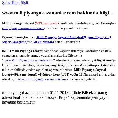
Şans Topu
Şişli
www.millipiyangokazananlar.com
hakkında bilgi...
Milli Piyango İdaresi
(
MPİ, mpi gov.tr
) tarafınadan kesinleşmiş, resmi sonuşları
millipiyangokazananlar.com
adresimizden yayınlamaktayız.
Piyango Sonuçları
ise;
Milli Piyango
,
Sayısal Loto (6/49)
,
Şans Topu (5+1)
,
Süper Loto (6/54)
ve
On-10 Numara
'dan oluşmaktadır.
(MPİ) Milli Piyango İdaresi
tarafından yapılan ikramiye kazandıran çekiliş
sonuçları sitemizde anında yayınlanmaktadır. Dilerseniz
“
www.MilliPiyangoKazananlar.com
” adresimizi ziyaret ederek
çekiliş, ikramiye
kazandıran numaraları,
büyük ikramiyeleri
,
özel çekilişleri
,
yılbaşı çekilişlerini
takip edebilir devreden oyunları öğrene bilirsiniz.
Milli Piyango
,
Sayısal
Loto
(6/49)
,
Şans Topu
(5+1)
,
Süper Loto (6/54)
ve
On-10 Numara
'dan haberdar
olmak için
www.millipiyangokazananlar.com
'a tıklamanız yeterli...
miilipiyangokazananlar.com 01.11.2013 tarihde
BiReklam.org
adresi tarafından alınarak "Sosyal Proje" kapsamında yeni yayın
hayatına başlamıştır.