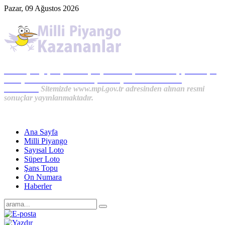
Pazar, 09 Ağustos 2026
Milli Piyango, Süper Loto, Sayısal Loto, On Numara, Şans Topu
Sonuçları ve MPİ Haberleri, İkramiye Kazananlardan
Haberler...
Sitemizde www.mpi.gov.tr adresinden alınan resmi
sonuçlar yayınlanmaktadır.
Ana Sayfa
Milli Piyango
Sayısal Loto
Süper Loto
Şans Topu
On Numara
Haberler