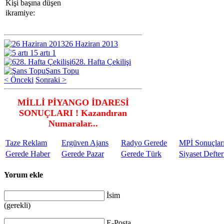
Kişi başına düşen
ikramiye:
26 Haziran 2013
5 artı 1
628. Hafta Çekilişi
Şans Topu
< Önceki
Sonraki >
MİLLİ PİYANGO İDARESİ
SONUÇLARI ! Kazandıran
Numaralar...
Taze Reklam
Ergüven Ajans
Radyo Gerede
MPİ Sonuçlar
Gerede Haber
Gerede Pazar
Gerede Türk
Siyaset Defter
Yorum ekle
İsim
(gerekli)
E-Posta