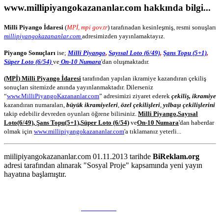
www.millipiyangokazananlar.com
hakkında bilgi...
Milli Piyango İdaresi
(
MPİ, mpi gov.tr
) tarafınadan kesinleşmiş, resmi sonuşları
millipiyangokazananlar.com
adresimizden yayınlamaktayız.
Piyango Sonuçları
ise;
Milli Piyango
,
Sayısal Loto (6/49)
,
Şans Topu (5+1)
,
Süper Loto (6/54)
ve
On-10 Numara
'dan oluşmaktadır.
(MPİ) Milli Piyango İdaresi
tarafından yapılan ikramiye kazandıran çekiliş
sonuçları sitemizde anında yayınlanmaktadır. Dilerseniz
“
www.MilliPiyangoKazananlar.com
” adresimizi ziyaret ederek
çekiliş, ikramiye
kazandıran numaraları,
büyük ikramiyeleri
,
özel çekilişleri
,
yılbaşı çekilişlerini
takip edebilir devreden oyunları öğrene bilirsiniz.
Milli Piyango
,
Sayısal
Loto
(6/49)
,
Şans Topu
(5+1)
,
Süper Loto (6/54)
ve
On-10 Numara
'dan haberdar
olmak için
www.millipiyangokazananlar.com
'a tıklamanız yeterli...
miilipiyangokazananlar.com 01.11.2013 tarihde
BiReklam.org
adresi tarafından alınarak "Sosyal Proje" kapsamında yeni yayın
hayatına başlamıştır.
WEB TASARIM & Hosting
BiReklam.org