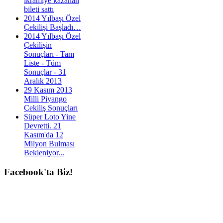
ikramiye kazanan
bileti sattı
2014 Yılbaşı Özel
Çekilişi Başladı…
2014 Yılbaşı Özel
Çekilişin
Sonuçları - Tam
Liste - Tüm
Sonuçlar - 31
Aralık 2013
29 Kasım 2013
Milli Piyango
Çekiliş Sonuçları
Süper Loto Yine
Devretti. 21
Kasım'da 12
Milyon Bulması
Bekleniyor...
Facebook'ta
Biz!