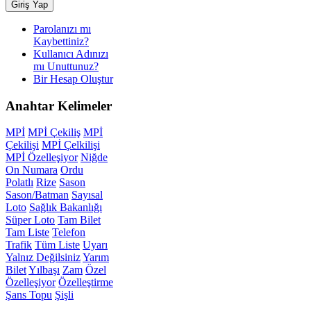
Giriş Yap
Parolanızı mı
Kaybettiniz?
Kullanıcı Adınızı
mı Unuttunuz?
Bir Hesap Oluştur
Anahtar
Kelimeler
MPİ
MPİ Çekiliş
MPİ
Çekilişi
MPİ Çelkilişi
MPİ Özelleşiyor
Niğde
On Numara
Ordu
Polatlı
Rize
Sason
Sason/Batman
Sayısal
Loto
Sağlık Bakanlığı
Süper Loto
Tam Bilet
Tam Liste
Telefon
Trafik
Tüm Liste
Uyarı
Yalnız Değilsiniz
Yarım
Bilet
Yılbaşı
Zam
Özel
Özelleşiyor
Özelleştirme
Şans Topu
Şişli