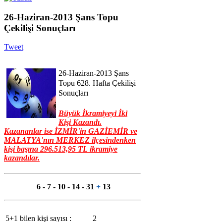
26-Haziran-2013 Şans Topu
Çekilişi Sonuçları
Tweet
26-Haziran-2013 Şans
Topu
628. Hafta
Çekilişi
Sonuçları
Büyük İkramiyeyi İki
Kişi Kazandı.
Kazananlar ise İZMİR'in GAZİEMİR ve
MALATYA'nın MERKEZ
ilçesindenken
kişi başına
296.513,95
TL
ikramiye
kazandılar.
6 - 7 - 10 - 14 - 31
+
13
5+1 bilen kişi sayısı :
2