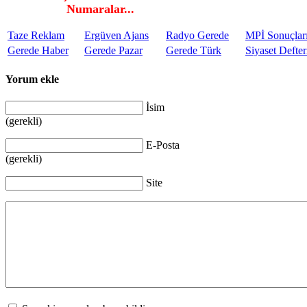
Numaralar...
Taze Reklam
Ergüven Ajans
Radyo Gerede
MPİ Sonuçlar
Gerede Haber
Gerede Pazar
Gerede Türk
Siyaset Defter
Yorum ekle
İsim
(gerekli)
E-Posta
(gerekli)
Site