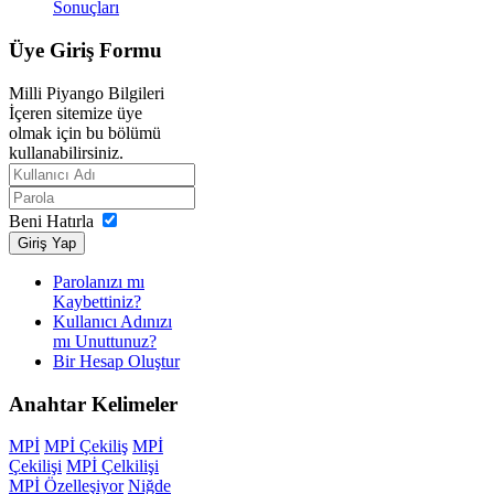
Sonuçları
Üye
Giriş Formu
Milli Piyango Bilgileri
İçeren sitemize üye
olmak için bu bölümü
kullanabilirsiniz.
Beni Hatırla
Giriş Yap
Parolanızı mı
Kaybettiniz?
Kullanıcı Adınızı
mı Unuttunuz?
Bir Hesap Oluştur
Anahtar
Kelimeler
MPİ
MPİ Çekiliş
MPİ
Çekilişi
MPİ Çelkilişi
MPİ Özelleşiyor
Niğde