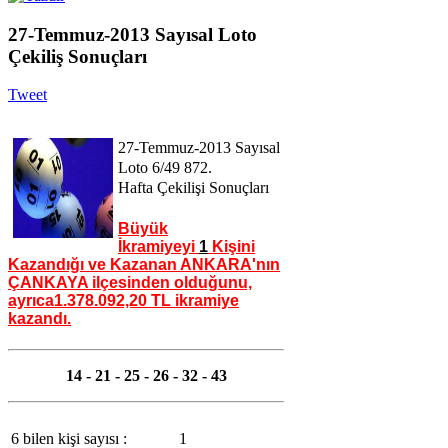
27-Temmuz-2013 Sayısal Loto
Çekiliş Sonuçları
Tweet
27-Temmuz-2013 Sayısal
Loto 6/49 872
.
Hafta
Çekilişi Sonuçları
Büyük
İkramiyeyi
1
Kişini
Kazandığı ve Kazanan ANKARA'nın
ÇANKAYA ilçesinden olduğunu,
ayrıca
1.378.092,20 TL
ikramiye
kazandı.
14 - 21 - 25 - 26 - 32 - 43
6 bilen kişi sayısı :
1