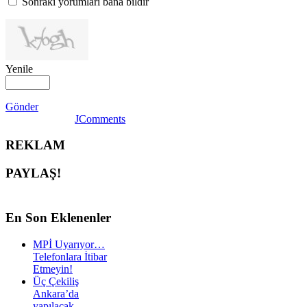
Sonraki yorumları bana bildir
Yenile
Gönder
JComments
REKLAM
PAYLAŞ!
En
Son Eklenenler
MPİ Uyarıyor…
Telefonlara İtibar
Etmeyin!
Üç Çekiliş
Ankara’da
yapılacak