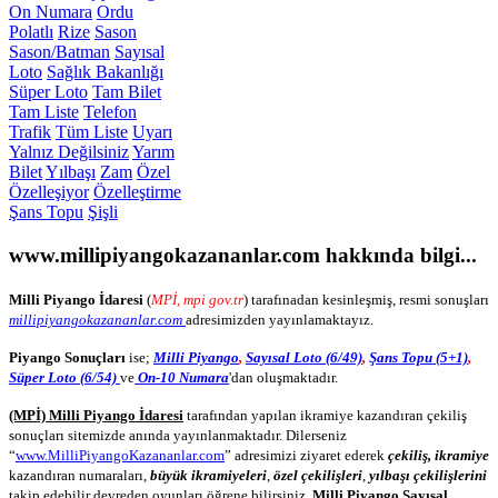
On Numara
Ordu
Polatlı
Rize
Sason
Sason/Batman
Sayısal
Loto
Sağlık Bakanlığı
Süper Loto
Tam Bilet
Tam Liste
Telefon
Trafik
Tüm Liste
Uyarı
Yalnız Değilsiniz
Yarım
Bilet
Yılbaşı
Zam
Özel
Özelleşiyor
Özelleştirme
Şans Topu
Şişli
www.millipiyangokazananlar.com
hakkında bilgi...
Milli Piyango İdaresi
(
MPİ, mpi gov.tr
) tarafınadan kesinleşmiş, resmi sonuşları
millipiyangokazananlar.com
adresimizden yayınlamaktayız.
Piyango Sonuçları
ise;
Milli Piyango
,
Sayısal Loto (6/49)
,
Şans Topu (5+1)
,
Süper Loto (6/54)
ve
On-10 Numara
'dan oluşmaktadır.
(MPİ) Milli Piyango İdaresi
tarafından yapılan ikramiye kazandıran çekiliş
sonuçları sitemizde anında yayınlanmaktadır. Dilerseniz
“
www.MilliPiyangoKazananlar.com
” adresimizi ziyaret ederek
çekiliş, ikramiye
kazandıran numaraları,
büyük ikramiyeleri
,
özel çekilişleri
,
yılbaşı çekilişlerini
takip edebilir devreden oyunları öğrene bilirsiniz.
Milli Piyango
,
Sayısal