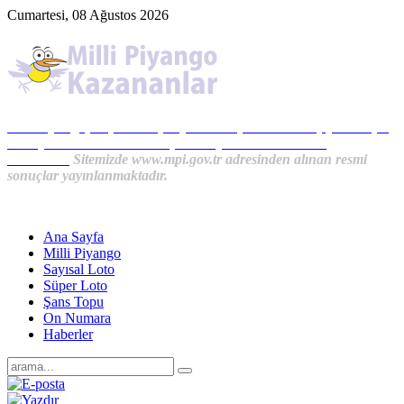
Cumartesi, 08 Ağustos 2026
Milli Piyango, Süper Loto, Sayısal Loto, On Numara, Şans Topu
Sonuçları ve MPİ Haberleri, İkramiye Kazananlardan
Haberler...
Sitemizde www.mpi.gov.tr adresinden alınan resmi
sonuçlar yayınlanmaktadır.
Ana Sayfa
Milli Piyango
Sayısal Loto
Süper Loto
Şans Topu
On Numara
Haberler