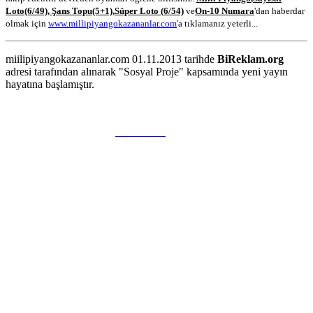
Loto
(6/49)
,
Şans Topu
(5+1)
,
Süper Loto (6/54)
ve
On-10 Numara
'dan haberdar
olmak için
www.millipiyangokazananlar.com
'a tıklamanız yeterli...
miilipiyangokazananlar.com 01.11.2013 tarihde
BiReklam.org
adresi tarafından alınarak "Sosyal Proje" kapsamında yeni yayın
hayatına başlamıştır.
WEB TASARIM & Hosting
BiReklam.org