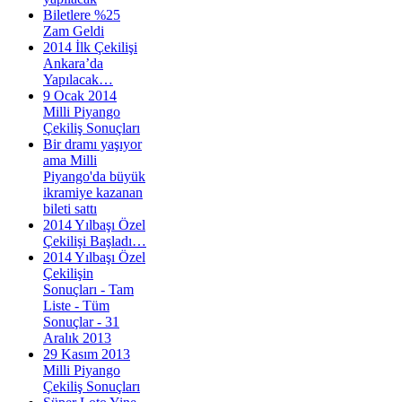
Biletlere %25
Zam Geldi
2014 İlk Çekilişi
Ankara’da
Yapılacak…
9 Ocak 2014
Milli Piyango
Çekiliş Sonuçları
Bir dramı yaşıyor
ama Milli
Piyango'da büyük
ikramiye kazanan
bileti sattı
2014 Yılbaşı Özel
Çekilişi Başladı…
2014 Yılbaşı Özel
Çekilişin
Sonuçları - Tam
Liste - Tüm
Sonuçlar - 31
Aralık 2013
29 Kasım 2013
Milli Piyango
Çekiliş Sonuçları