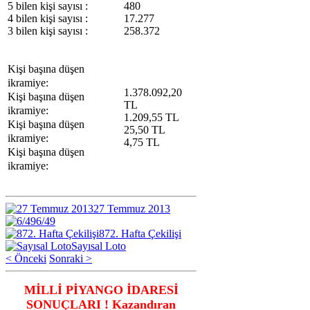
5 bilen kişi sayısı :
480
4 bilen kişi sayısı :
17.277
3 bilen kişi sayısı :
258.372
Kişi başına düşen
ikramiye:
1.378.092,20
Kişi başına düşen
TL
ikramiye:
1.209,55 TL
Kişi başına düşen
25,50 TL
ikramiye:
4,75 TL
Kişi başına düşen
ikramiye:
27 Temmuz 2013
6/49
872. Hafta Çekilişi
Sayısal Loto
< Önceki
Sonraki >
MİLLİ PİYANGO İDARESİ
SONUÇLARI ! Kazandıran