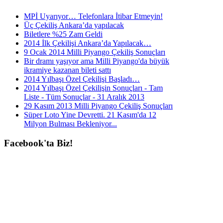
MPİ Uyarıyor… Telefonlara İtibar Etmeyin!
Üç Çekiliş Ankara’da yapılacak
Biletlere %25 Zam Geldi
2014 İlk Çekilişi Ankara’da Yapılacak…
9 Ocak 2014 Milli Piyango Çekiliş Sonuçları
Bir dramı yaşıyor ama Milli Piyango'da büyük
ikramiye kazanan bileti sattı
2014 Yılbaşı Özel Çekilişi Başladı…
2014 Yılbaşı Özel Çekilişin Sonuçları - Tam
Liste - Tüm Sonuçlar - 31 Aralık 2013
29 Kasım 2013 Milli Piyango Çekiliş Sonuçları
Süper Loto Yine Devretti. 21 Kasım'da 12
Milyon Bulması Bekleniyor...
Facebook'ta
Biz!