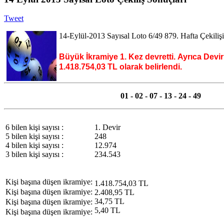
Tweet
14-Eylül-2013 Sayısal Loto 6/49 879
. Hafta
Çekiliş
Büyük İkramiye 1. Kez devretti.
Ayrıca Devir
1.418.754,03 TL olarak belirlendi.
01 - 02 - 07 - 13 - 24 - 49
6 bilen kişi sayısı :
1. Devir
5 bilen kişi sayısı :
248
4 bilen kişi sayısı :
12.974
3 bilen kişi sayısı :
234.543
Kişi başına düşen ikramiye:
1.418.754,03 TL
Kişi başına düşen ikramiye:
2.408,95 TL
34,75 TL
Kişi başına düşen ikramiye:
5,40 TL
Kişi başına düşen ikramiye: