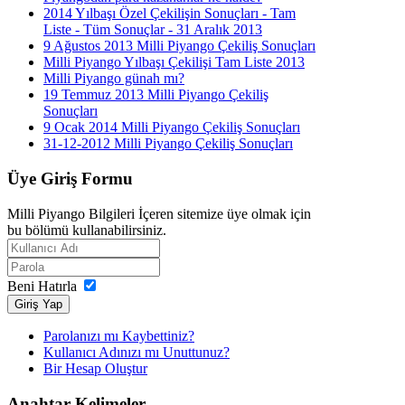
2014 Yılbaşı Özel Çekilişin Sonuçları - Tam
Liste - Tüm Sonuçlar - 31 Aralık 2013
9 Ağustos 2013 Milli Piyango Çekiliş Sonuçları
Milli Piyango Yılbaşı Çekilişi Tam Liste 2013
Milli Piyango günah mı?
19 Temmuz 2013 Milli Piyango Çekiliş
Sonuçları
9 Ocak 2014 Milli Piyango Çekiliş Sonuçları
31-12-2012 Milli Piyango Çekiliş Sonuçları
Üye
Giriş Formu
Milli Piyango Bilgileri İçeren sitemize üye olmak için
bu bölümü kullanabilirsiniz.
Beni Hatırla
Giriş Yap
Parolanızı mı Kaybettiniz?
Kullanıcı Adınızı mı Unuttunuz?
Bir Hesap Oluştur
Anahtar
Kelimeler