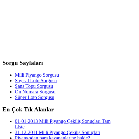
Sorgu
Sayfaları
Milli Piyango Sorgusu
Sayısal Loto Sorgusu
Şans Topu Sorgusu
On Numara Sorgusu
Süper Loto Sorgusu
En
Çok Tık Alanlar
01-01-2013 Milli Piyango Çekiliş Sonuçları Tam
Liste
31-12-2011 Milli Piyango Çekiliş Sonuçları
Piyangodan para kazananlar ne halde?