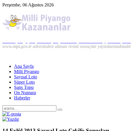
Perşembe, 06 Ağustos 2026
Milli Piyango, Süper Loto, Sayısal Loto, On Numara, Şans Topu S
www.mpi.gov.tr adresinden alınan resmi sonuçlar yayınlanmaktadır
Ana Sayfa
Milli Piyango
Sayısal Loto
Süper Loto
Şans Topu
On Numara
Haberler
14 Eylül 2013 Sayısal Loto Çekiliş Sonuçları