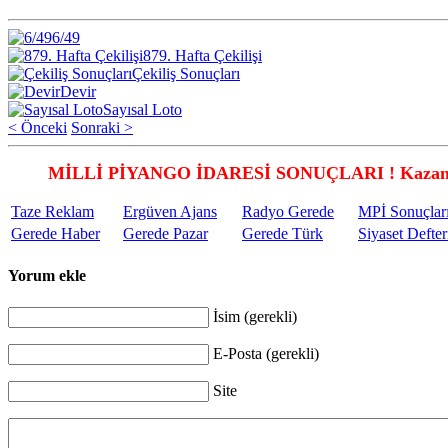
6/49
879. Hafta Çekilişi
Çekiliş Sonuçları
Devir
Sayısal Loto
< Önceki
Sonraki >
MİLLİ PİYANGO İDARESİ SONUÇLARI ! Kazandı
Taze Reklam
Ergüven Ajans
Radyo Gerede
MPİ Sonuçlar
Gerede Haber
Gerede Pazar
Gerede Türk
Siyaset Defter
Yorum ekle
İsim (gerekli)
E-Posta (gerekli)
Site