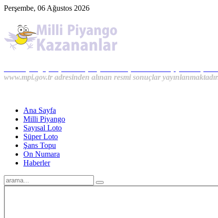
Perşembe, 06 Ağustos 2026
Milli Piyango, Süper Loto, Sayısal Loto, On Numara, Şans Topu S
www.mpi.gov.tr adresinden alınan resmi sonuçlar yayınlanmaktadır
Ana Sayfa
Milli Piyango
Sayısal Loto
Süper Loto
Şans Topu
On Numara
Haberler