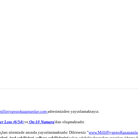
millipiyangokazananlar.com
adresimizden yayınlamaktayız.
er Loto (6/54)
ve
On-10 Numara
'dan oluşmaktadır.
çları sitemizde anında yayınlanmaktadır. Dilerseniz “
www.MilliPiyangoKazananla
eleri
,
özel çekilişleri
,
yılbaşı çekilişlerini
takip edebilir devreden oyunları öğrene b