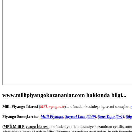
www.millipiyangokazananlar.com
hakkında bilgi...
Milli Piyango İdaresi
(
MPİ, mpi gov.tr
) tarafınadan kesinleşmiş, resmi sonuşları
Piyango Sonuçları
ise;
Milli Piyango
,
Sayısal Loto (6/49)
,
Şans Topu (5+1)
,
Süp
(MPİ) Milli Piyango İdaresi
tarafından yapılan ikramiye kazandıran çekiliş sonu
adresimizi ziyaret ederek
çekiliş, ikramiye
kazandıran numaraları,
büyük ikramiy