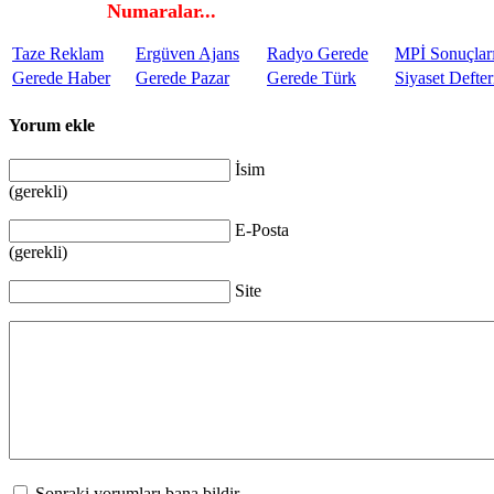
Numaralar...
Taze Reklam
Ergüven Ajans
Radyo Gerede
MPİ Sonuçlar
Gerede Haber
Gerede Pazar
Gerede Türk
Siyaset Defter
Yorum ekle
İsim
(gerekli)
E-Posta
(gerekli)
Site
Sonraki yorumları bana bildir