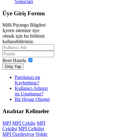
Sonuçları
Üye
Giriş Formu
Milli Piyango Bilgileri
İçeren sitemize üye
olmak için bu bölümü
kullanabilirsiniz.
Beni Hatırla
Giriş Yap
Parolanızı mı
Kaybettiniz?
Kullanıcı Adınızı
mı Unuttunuz?
Bir Hesap Oluştur
Anahtar
Kelimeler
MPİ
MPİ Çekiliş
MPİ
Çekilişi
MPİ Çelkilişi
MPİ Özelleşiyor
Niğde