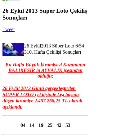
26 Eylül 2013 Süper Loto Çekiliş
Sonuçları
Tweet
26 Eylül2013 Süper Loto 6/54
310. Hafta Çekilişi Sonuçları
Bu Hafta Büyük İkramiyeyi Kazananın
BALIKESİR'in AYVALIK içesinden
olduğu;
26 Eylül 2013 Günü gerçekleştiril
e
n
SÜPER LOTO çekilişinde kişi başına
düşen ikramiye
2.457.268,25 TL
olarak
açıklandı.
04 - 14 - 19 - 25 - 42 - 53