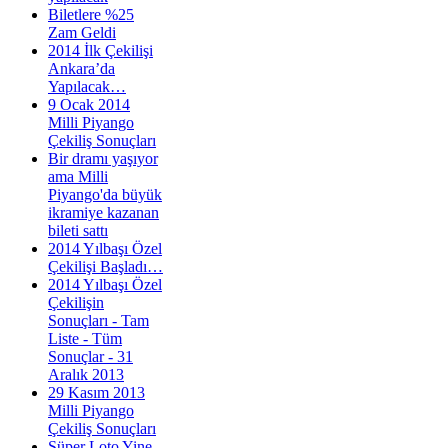
Biletlere %25
Zam Geldi
2014 İlk Çekilişi
Ankara’da
Yapılacak…
9 Ocak 2014
Milli Piyango
Çekiliş Sonuçları
Bir dramı yaşıyor
ama Milli
Piyango'da büyük
ikramiye kazanan
bileti sattı
2014 Yılbaşı Özel
Çekilişi Başladı…
2014 Yılbaşı Özel
Çekilişin
Sonuçları - Tam
Liste - Tüm
Sonuçlar - 31
Aralık 2013
29 Kasım 2013
Milli Piyango
Çekiliş Sonuçları
Süper Loto Yine