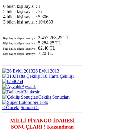
6 bilen kişi sayısı :
1
5 bilen kişi sayısı :
77
4 bilen kişi sayısı :
5.306
3 bilen kişi sayısı :
104.633
2.457.268,25 TL
Kişi başına düşen ikramiye:
5.284,25 TL
Kişi başına düşen ikramiye:
82,40 TL
Kişi başına düşen ikramiye:
7,20 TL
Kişi başına düşen ikramiye:
26 Eylül 2013
310.Hafta Çekilişi
6/54
Ayvalık
Balıkesir
Çekiliş Sonuçları
Süper Loto
< Önceki
Sonraki >
MİLLİ PİYANGO İDARESİ
SONUÇLARI ! Kazandıran