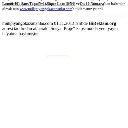
Loto
(6/49)
,
Şans Topu
(5+1)
,
Süper Loto (6/54)
ve
On-10 Numara
'dan haberdar
olmak için
www.millipiyangokazananlar.com
'a tıklamanız yeterli...
miilipiyangokazananlar.com 01.11.2013 tarihde
BiReklam.org
adresi tarafından alınarak "Sosyal Proje" kapsamında yeni yayın
hayatına başlamıştır.
WEB TASARIM & Hosting
BiReklam.org