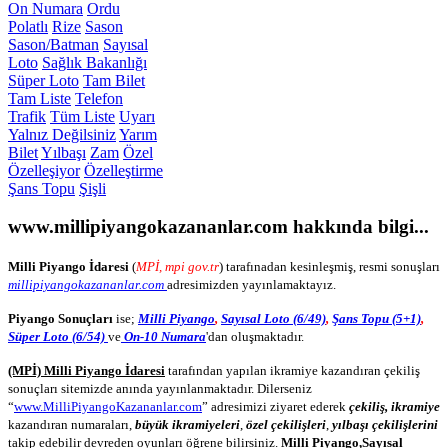
On Numara
Ordu
Polatlı
Rize
Sason
Sason/Batman
Sayısal
Loto
Sağlık Bakanlığı
Süper Loto
Tam Bilet
Tam Liste
Telefon
Trafik
Tüm Liste
Uyarı
Yalnız Değilsiniz
Yarım
Bilet
Yılbaşı
Zam
Özel
Özelleşiyor
Özelleştirme
Şans Topu
Şişli
www.millipiyangokazananlar.com
hakkında bilgi...
Milli Piyango İdaresi
(
MPİ, mpi gov.tr
) tarafınadan kesinleşmiş, resmi sonuşları
millipiyangokazananlar.com
adresimizden yayınlamaktayız.
Piyango Sonuçları
ise;
Milli Piyango
,
Sayısal Loto (6/49)
,
Şans Topu (5+1)
,
Süper Loto (6/54)
ve
On-10 Numara
'dan oluşmaktadır.
(MPİ) Milli Piyango İdaresi
tarafından yapılan ikramiye kazandıran çekiliş
sonuçları sitemizde anında yayınlanmaktadır. Dilerseniz
“
www.MilliPiyangoKazananlar.com
” adresimizi ziyaret ederek
çekiliş, ikramiye
kazandıran numaraları,
büyük ikramiyeleri
,
özel çekilişleri
,
yılbaşı çekilişlerini
takip edebilir devreden oyunları öğrene bilirsiniz.
Milli Piyango
,
Sayısal