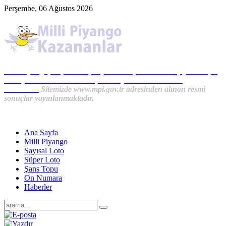
Perşembe, 06 Ağustos 2026
Milli Piyango, Süper Loto, Sayısal Loto, On Numara, Şans Topu
Sonuçları ve MPİ Haberleri, İkramiye Kazananlardan
Haberler...
Sitemizde www.mpi.gov.tr adresinden alınan resmi
sonuçlar yayınlanmaktadır.
Ana Sayfa
Milli Piyango
Sayısal Loto
Süper Loto
Şans Topu
On Numara
Haberler