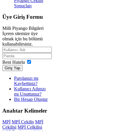
Piyango Çekiliş
Sonuçları
Üye
Giriş Formu
Milli Piyango Bilgileri
İçeren sitemize üye
olmak için bu bölümü
kullanabilirsiniz.
Beni Hatırla
Giriş Yap
Parolanızı mı
Kaybettiniz?
Kullanıcı Adınızı
mı Unuttunuz?
Bir Hesap Oluştur
Anahtar
Kelimeler
MPİ
MPİ Çekiliş
MPİ
Çekilişi
MPİ Çelkilişi