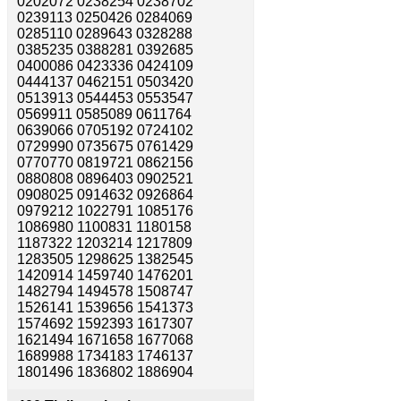
0202072 0238254 0238702
0239113 0250426 0284069
0285110 0289643 0328288
0385235 0388281 0392685
0400086 0423336 0424109
0444137 0462151 0503420
0513913 0544453 0553547
0569911 0585089 0611764
0639066 0705192 0724102
0729990 0735675 0761429
0770770 0819721 0862156
0880808 0896403 0902521
0908025 0914632 0926864
0979212 1022791 1085176
1086980 1100831 1180158
1187322 1203214 1217809
1283505 1298625 1382545
1420914 1459740 1476201
1482794 1494578 1508747
1526141 1539656 1541373
1574692 1592393 1617307
1621494 1671658 1677068
1689988 1734183 1746137
1801496 1836802 1886904