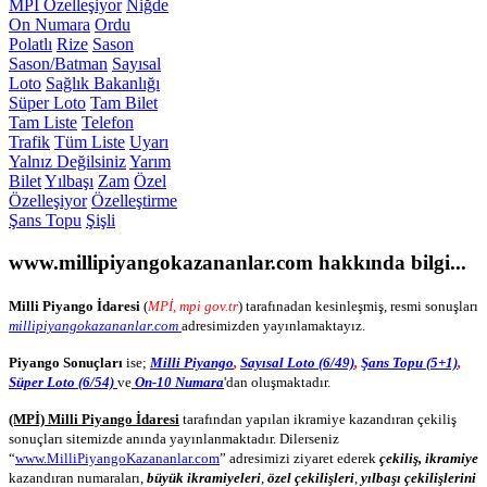
MPİ Özelleşiyor
Niğde
On Numara
Ordu
Polatlı
Rize
Sason
Sason/Batman
Sayısal
Loto
Sağlık Bakanlığı
Süper Loto
Tam Bilet
Tam Liste
Telefon
Trafik
Tüm Liste
Uyarı
Yalnız Değilsiniz
Yarım
Bilet
Yılbaşı
Zam
Özel
Özelleşiyor
Özelleştirme
Şans Topu
Şişli
www.millipiyangokazananlar.com
hakkında bilgi...
Milli Piyango İdaresi
(
MPİ, mpi gov.tr
) tarafınadan kesinleşmiş, resmi sonuşları
millipiyangokazananlar.com
adresimizden yayınlamaktayız.
Piyango Sonuçları
ise;
Milli Piyango
,
Sayısal Loto (6/49)
,
Şans Topu (5+1)
,
Süper Loto (6/54)
ve
On-10 Numara
'dan oluşmaktadır.
(MPİ) Milli Piyango İdaresi
tarafından yapılan ikramiye kazandıran çekiliş
sonuçları sitemizde anında yayınlanmaktadır. Dilerseniz
“
www.MilliPiyangoKazananlar.com
” adresimizi ziyaret ederek
çekiliş, ikramiye
kazandıran numaraları,
büyük ikramiyeleri
,
özel çekilişleri
,
yılbaşı çekilişlerini