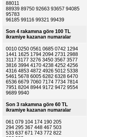
88011
88939 89750 92663 93657 94085
95783
96185 99116 99321 99439
Son 4 rakamına göre
100 TL
ikramiye kazanan numaralar
0010 0250 0561 0685 0742 1294
1441 1625 1794 2094 2731 2988
3117 3177 3276 3450 3567 3577
3816 3994 4170 4238 4252 4256
4316 4853 4872 4926 5012 5338
5461 5678 6005 6282 6328 6470
6536 6679 7060 7174 7734 7814
7951 8204 8944 9172 9472 9554
9689 9940
Son 3 rakamına göre
60 TL
ikramiye kazanan numaralar
061 079 104 174 190 205
294 295 367 448 467 503
533 637 671 743 772 822