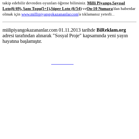
takip edebilir devreden oyunları öğrene bilirsiniz.
Milli Piyango
,
Sayısal
Loto
(6/49)
,
Şans Topu
(5+1)
,
Süper Loto (6/54)
ve
On-10 Numara
'dan haberdar
olmak için
www.millipiyangokazananlar.com
'a tıklamanız yeterli...
miilipiyangokazananlar.com 01.11.2013 tarihde
BiReklam.org
adresi tarafından alınarak "Sosyal Proje" kapsamında yeni yayın
hayatına başlamıştır.
WEB TASARIM & Hosting
BiReklam.org