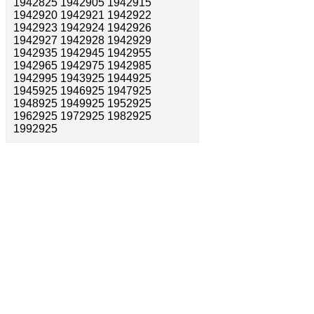
1942825 1942905 1942915
1942920 1942921 1942922
1942923 1942924 1942926
1942927 1942928 1942929
1942935 1942945 1942955
1942965 1942975 1942985
1942995 1943925 1944925
1945925 1946925 1947925
1948925 1949925 1952925
1962925 1972925 1982925
1992925