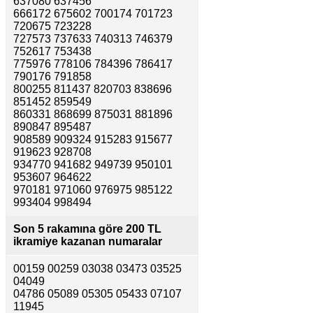
637080 637456
666172 675602 700174 701723
720675 723228
727573 737633 740313 746379
752617 753438
775976 778106 784396 786417
790176 791858
800255 811437 820703 838696
851452 859549
860331 868699 875031 881896
890847 895487
908589 909324 915283 915677
919623 928708
934770 941682 949739 950101
953607 964622
970181 971060 976975 985122
993404 998494
Son 5 rakamına göre
200 TL
ikramiye kazanan numaralar
00159 00259 03038 03473 03525
04049
04786 05089 05305 05433 07107
11945