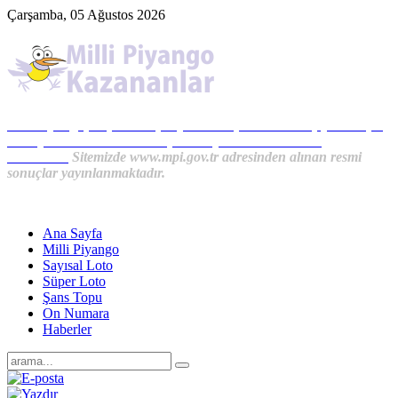
Çarşamba, 05 Ağustos 2026
Milli Piyango, Süper Loto, Sayısal Loto, On Numara, Şans Topu
Sonuçları ve MPİ Haberleri, İkramiye Kazananlardan
Haberler...
Sitemizde www.mpi.gov.tr adresinden alınan resmi
sonuçlar yayınlanmaktadır.
Ana Sayfa
Milli Piyango
Sayısal Loto
Süper Loto
Şans Topu
On Numara
Haberler