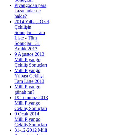
Piyangodan para
kazananlar ne
halde?
2014 Yılbaşı Özel
Çekilişin
Sonuçları - Tam
Liste - Tüm
Sonuçlar - 31
Aralık 2013
9 Ağustos 2013
Milli Piyango
Çekiliş Sonuçları
Milli Piyango
Yılbaşı Çekilişi
Tam Liste 2013
Milli Piyango
günah mı?
19 Temmuz 2013
Milli Piyango
Çekiliş Sonuçları
9 Ocak 2014
Milli Piyango
Çekiliş Sonuçları
31-12-2012 Milli