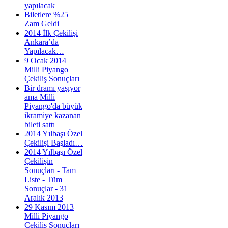
yapılacak
Biletlere %25
Zam Geldi
2014 İlk Çekilişi
Ankara’da
Yapılacak…
9 Ocak 2014
Milli Piyango
Çekiliş Sonuçları
Bir dramı yaşıyor
ama Milli
Piyango'da büyük
ikramiye kazanan
bileti sattı
2014 Yılbaşı Özel
Çekilişi Başladı…
2014 Yılbaşı Özel
Çekilişin
Sonuçları - Tam
Liste - Tüm
Sonuçlar - 31
Aralık 2013
29 Kasım 2013
Milli Piyango
Çekiliş Sonuçları