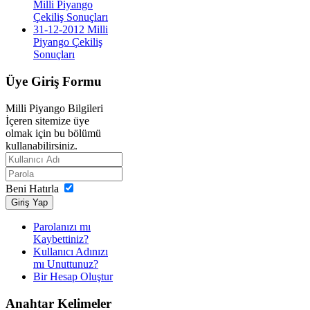
Milli Piyango
Çekiliş Sonuçları
31-12-2012 Milli
Piyango Çekiliş
Sonuçları
Üye
Giriş Formu
Milli Piyango Bilgileri
İçeren sitemize üye
olmak için bu bölümü
kullanabilirsiniz.
Beni Hatırla
Giriş Yap
Parolanızı mı
Kaybettiniz?
Kullanıcı Adınızı
mı Unuttunuz?
Bir Hesap Oluştur
Anahtar
Kelimeler