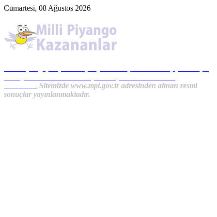
Cumartesi, 08 Ağustos 2026
Milli Piyango, Süper Loto, Sayısal Loto, On Numara, Şans Topu
Sonuçları ve MPİ Haberleri, İkramiye Kazananlardan
Haberler...
Sitemizde www.mpi.gov.tr adresinden alınan resmi
sonuçlar yayınlanmaktadır.