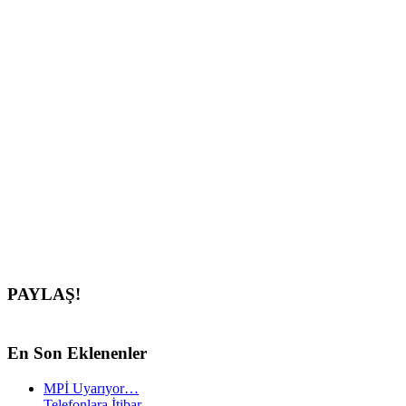
PAYLAŞ!
En
Son Eklenenler
MPİ Uyarıyor…
Telefonlara İtibar