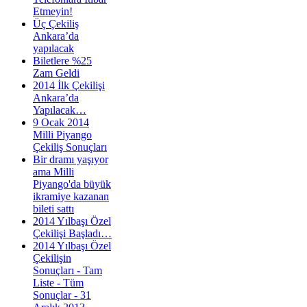
Etmeyin!
Üç Çekiliş
Ankara’da
yapılacak
Biletlere %25
Zam Geldi
2014 İlk Çekilişi
Ankara’da
Yapılacak…
9 Ocak 2014
Milli Piyango
Çekiliş Sonuçları
Bir dramı yaşıyor
ama Milli
Piyango'da büyük
ikramiye kazanan
bileti sattı
2014 Yılbaşı Özel
Çekilişi Başladı…
2014 Yılbaşı Özel
Çekilişin
Sonuçları - Tam
Liste - Tüm
Sonuçlar - 31