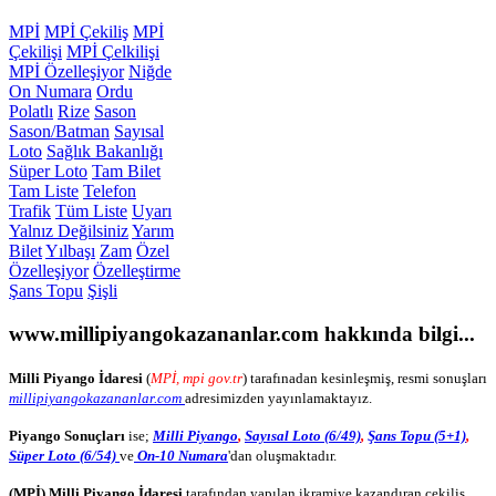
MPİ
MPİ Çekiliş
MPİ
Çekilişi
MPİ Çelkilişi
MPİ Özelleşiyor
Niğde
On Numara
Ordu
Polatlı
Rize
Sason
Sason/Batman
Sayısal
Loto
Sağlık Bakanlığı
Süper Loto
Tam Bilet
Tam Liste
Telefon
Trafik
Tüm Liste
Uyarı
Yalnız Değilsiniz
Yarım
Bilet
Yılbaşı
Zam
Özel
Özelleşiyor
Özelleştirme
Şans Topu
Şişli
www.millipiyangokazananlar.com
hakkında bilgi...
Milli Piyango İdaresi
(
MPİ, mpi gov.tr
) tarafınadan kesinleşmiş, resmi sonuşları
millipiyangokazananlar.com
adresimizden yayınlamaktayız.
Piyango Sonuçları
ise;
Milli Piyango
,
Sayısal Loto (6/49)
,
Şans Topu (5+1)
,
Süper Loto (6/54)
ve
On-10 Numara
'dan oluşmaktadır.
(MPİ) Milli Piyango İdaresi
tarafından yapılan ikramiye kazandıran çekiliş