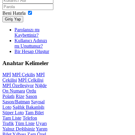
Beni Hatırla
Giriş Yap
Parolanızı mı
Kaybettiniz?
Kullanıcı Adınızı
mı Unuttunuz?
Bir Hesap Oluştur
Anahtar
Kelimeler
MPİ
MPİ Çekiliş
MPİ
Çekilişi
MPİ Çelkilişi
MPİ Özelleşiyor
Niğde
On Numara
Ordu
Polatlı
Rize
Sason
Sason/Batman
Sayısal
Loto
Sağlık Bakanlığı
Süper Loto
Tam Bilet
Tam Liste
Telefon
Trafik
Tüm Liste
Uyarı
Yalnız Değilsiniz
Yarım
Bilet
Yılbaşı
Zam
Özel