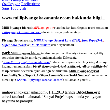
Özelleşiyor
Özelleştirme
Şans Topu
Şişli
www.millipiyangokazananlar.com
hakkında bilgi...
Milli Piyango İdaresi
(
MPİ, mpi gov.tr
) tarafınadan kesinleşmiş, resmi sonuşları
millipiyangokazananlar.com
adresimizden yayınlamaktayız.
Piyango Sonuçları
ise;
Milli Piyango
,
Sayısal Loto (6/49)
,
Şans Topu (5+1)
,
Süper Loto (6/54)
ve
On-10 Numara
'dan oluşmaktadır.
(MPİ) Milli Piyango İdaresi
tarafından yapılan ikramiye kazandıran çekiliş
sonuçları sitemizde anında yayınlanmaktadır. Dilerseniz
“
www.MilliPiyangoKazananlar.com
” adresimizi ziyaret ederek
çekiliş, ikramiye
kazandıran numaraları,
büyük ikramiyeleri
,
özel çekilişleri
,
yılbaşı çekilişlerini
takip edebilir devreden oyunları öğrene bilirsiniz.
Milli Piyango
,
Sayısal
Loto
(6/49)
,
Şans Topu
(5+1)
,
Süper Loto (6/54)
ve
On-10 Numara
'dan haberdar
olmak için
www.millipiyangokazananlar.com
'a tıklamanız yeterli...
miilipiyangokazananlar.com 01.11.2013 tarihde
BiReklam.org
adresi tarafından alınarak "Sosyal Proje" kapsamında yeni yayın
hayatına başlamıştır.