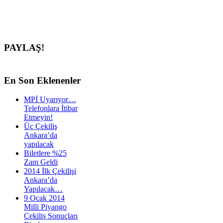
PAYLAŞ!
En
Son Eklenenler
MPİ Uyarıyor…
Telefonlara İtibar
Etmeyin!
Üç Çekiliş
Ankara’da
yapılacak
Biletlere %25
Zam Geldi
2014 İlk Çekilişi
Ankara’da
Yapılacak…
9 Ocak 2014
Milli Piyango
Çekiliş Sonuçları