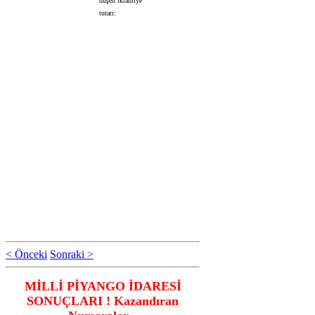
düşen ikramiye
tutarı:
< Önceki
Sonraki >
MİLLİ PİYANGO İDARESİ
SONUÇLARI ! Kazandıran