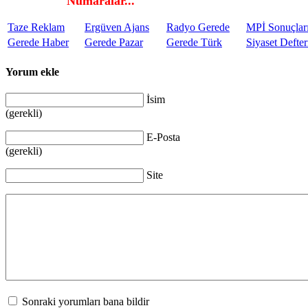
Numaralar...
Taze Reklam
Ergüven Ajans
Radyo Gerede
MPİ Sonuçlar
Gerede Haber
Gerede Pazar
Gerede Türk
Siyaset Defter
Yorum ekle
İsim
(gerekli)
E-Posta
(gerekli)
Site
Sonraki yorumları bana bildir