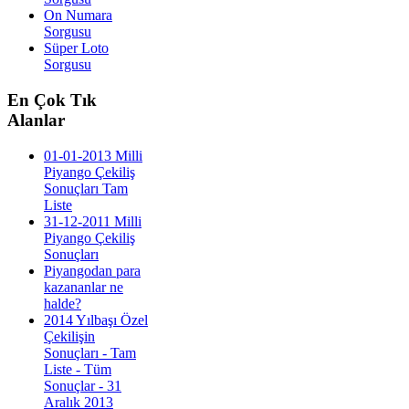
On Numara
Sorgusu
Süper Loto
Sorgusu
En
Çok Tık
Alanlar
01-01-2013 Milli
Piyango Çekiliş
Sonuçları Tam
Liste
31-12-2011 Milli
Piyango Çekiliş
Sonuçları
Piyangodan para
kazananlar ne
halde?
2014 Yılbaşı Özel
Çekilişin
Sonuçları - Tam
Liste - Tüm
Sonuçlar - 31
Aralık 2013