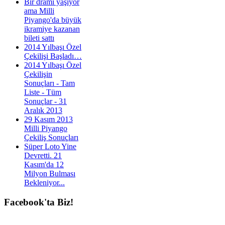
Bir dramı yaşıyor
ama Milli
Piyango'da büyük
ikramiye kazanan
bileti sattı
2014 Yılbaşı Özel
Çekilişi Başladı…
2014 Yılbaşı Özel
Çekilişin
Sonuçları - Tam
Liste - Tüm
Sonuçlar - 31
Aralık 2013
29 Kasım 2013
Milli Piyango
Çekiliş Sonuçları
Süper Loto Yine
Devretti. 21
Kasım'da 12
Milyon Bulması
Bekleniyor...
Facebook'ta
Biz!