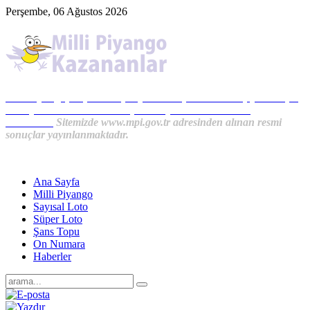
Perşembe, 06 Ağustos 2026
Milli Piyango, Süper Loto, Sayısal Loto, On Numara, Şans Topu
Sonuçları ve MPİ Haberleri, İkramiye Kazananlardan
Haberler...
Sitemizde www.mpi.gov.tr adresinden alınan resmi
sonuçlar yayınlanmaktadır.
Ana Sayfa
Milli Piyango
Sayısal Loto
Süper Loto
Şans Topu
On Numara
Haberler