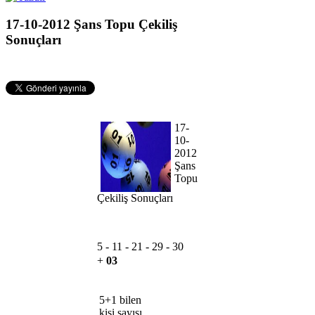
17-10-2012 Şans Topu Çekiliş
Sonuçları
17-
10-
2012
Şans
Topu
Çekiliş Sonuçları
5 -
11 -
21 -
29 -
30
+
03
5+1 bilen
kişi sayısı