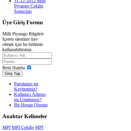
31-12-2012 Milli
Piyango Çekiliş
Sonuçları
Üye
Giriş Formu
Milli Piyango Bilgileri
İçeren sitemize üye
olmak için bu bölümü
kullanabilirsiniz.
Beni Hatırla
Giriş Yap
Parolanızı mı
Kaybettiniz?
Kullanıcı Adınızı
mı Unuttunuz?
Bir Hesap Oluştur
Anahtar
Kelimeler
MPİ
MPİ Çekiliş
MPİ