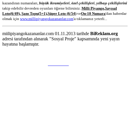
kazandıran numaraları,
büyük ikramiyeleri
,
özel çekilişleri
,
yılbaşı çekilişlerini
takip edebilir devreden oyunları öğrene bilirsiniz.
Milli Piyango
,
Sayısal
Loto
(6/49)
,
Şans Topu
(5+1)
,
Süper Loto (6/54)
ve
On-10 Numara
'dan haberdar
olmak için
www.millipiyangokazananlar.com
'a tıklamanız yeterli...
miilipiyangokazananlar.com 01.11.2013 tarihde
BiReklam.org
adresi tarafından alınarak "Sosyal Proje" kapsamında yeni yayın
hayatına başlamıştır.
WEB TASARIM & Hosting
BiReklam.org