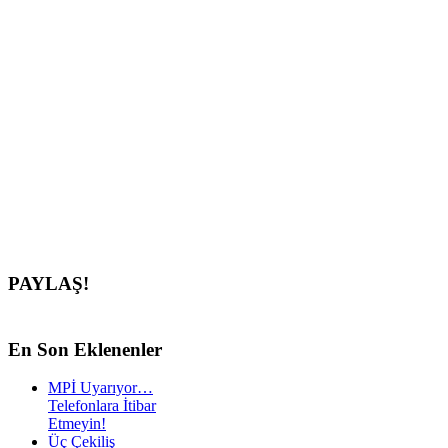
PAYLAŞ!
En
Son Eklenenler
MPİ Uyarıyor…
Telefonlara İtibar
Etmeyin!
Üç Çekiliş