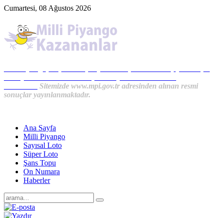
Cumartesi, 08 Ağustos 2026
Milli Piyango, Süper Loto, Sayısal Loto, On Numara, Şans Topu
Sonuçları ve MPİ Haberleri, İkramiye Kazananlardan
Haberler...
Sitemizde www.mpi.gov.tr adresinden alınan resmi
sonuçlar yayınlanmaktadır.
Ana Sayfa
Milli Piyango
Sayısal Loto
Süper Loto
Şans Topu
On Numara
Haberler