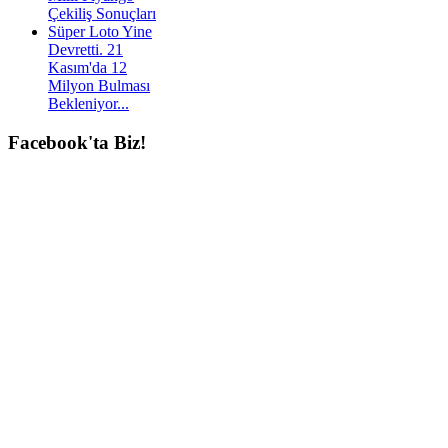
Çekiliş Sonuçları
Süper Loto Yine
Devretti. 21
Kasım'da 12
Milyon Bulması
Bekleniyor...
Facebook'ta
Biz!