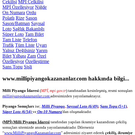
Çekilişi
MPİ Çelkilişi
MPİ Özelleşiyor
Niğde
On Numara
Ordu
Polatlı
Rize
Sason
Sason/Batman
Sayısal
Loto
Sağlık Bakanlığı
Süper Loto
Tam Bilet
Tam Liste
Telefon
Trafik
Tüm Liste
Uyarı
Yalnız Değilsiniz
Yarım
Bilet
Yılbaşı
Zam
Özel
Özelleşiyor
Özelleştirme
Şans Topu
Şişli
www.millipiyangokazananlar.com
hakkında bilgi...
Milli Piyango İdaresi
(
MPİ, mpi gov.tr
) tarafınadan kesinleşmiş, resmi sonuşları
millipiyangokazananlar.com
adresimizden yayınlamaktayız.
Piyango Sonuçları
ise;
Milli Piyango
,
Sayısal Loto (6/49)
,
Şans Topu (5+1)
,
Süper Loto (6/54)
ve
On-10 Numara
'dan oluşmaktadır.
(MPİ) Milli Piyango İdaresi
tarafından yapılan ikramiye kazandıran çekiliş
sonuçları sitemizde anında yayınlanmaktadır. Dilerseniz
“
www.MilliPiyangoKazananlar.com
” adresimizi ziyaret ederek
çekiliş, ikramiye