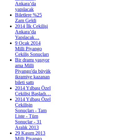
Ankara’da
yapılacak
Biletlere %25
Zam Geldi
2014 İlk Çekilişi
Ankara’da
Yapılacak…
9 Ocak 2014
Milli Piyango
Çekiliş Sonuçları
Bir dramı yaşıyor
ama Milli
Piyango'da büyük
ikramiye kazanan
bileti sattı
2014 Yılbaşı Özel
Çekilişi Başladı…
2014 Yılbaşı Özel
Çekilişin
Sonuçları - Tam
Liste - Tüm
Sonuçlar - 31
Aralık 2013
29 Kasım 2013
Milli Piyango