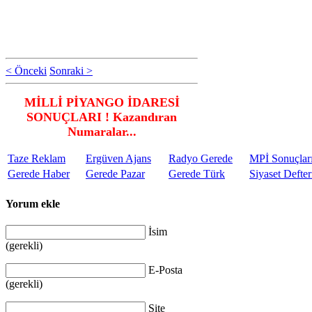
< Önceki
Sonraki >
MİLLİ PİYANGO İDARESİ
SONUÇLARI ! Kazandıran
Numaralar...
Taze Reklam
Ergüven Ajans
Radyo Gerede
MPİ Sonuçlar
Gerede Haber
Gerede Pazar
Gerede Türk
Siyaset Defter
Yorum ekle
İsim
(gerekli)
E-Posta
(gerekli)
Site