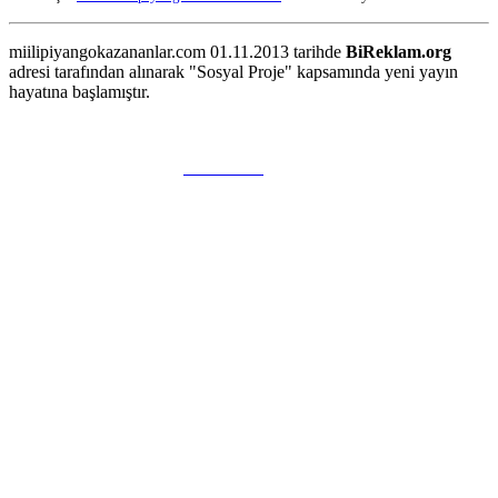
miilipiyangokazananlar.com 01.11.2013 tarihde
BiReklam.org
adresi tarafından alınarak "Sosyal Proje" kapsamında yeni yayın
hayatına başlamıştır.
WEB TASARIM & Hosting
BiReklam.org