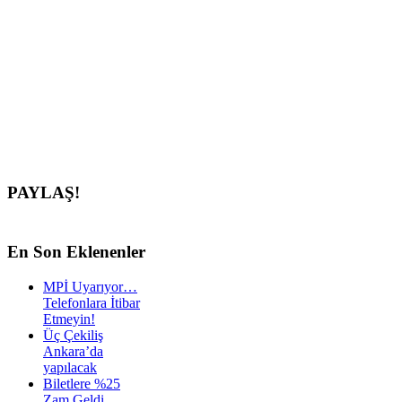
PAYLAŞ!
En
Son Eklenenler
MPİ Uyarıyor…
Telefonlara İtibar
Etmeyin!
Üç Çekiliş
Ankara’da
yapılacak
Biletlere %25
Zam Geldi