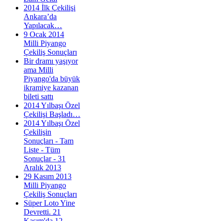
2014 İlk Çekilişi
Ankara’da
Yapılacak…
9 Ocak 2014
Milli Piyango
Çekiliş Sonuçları
Bir dramı yaşıyor
ama Milli
Piyango'da büyük
ikramiye kazanan
bileti sattı
2014 Yılbaşı Özel
Çekilişi Başladı…
2014 Yılbaşı Özel
Çekilişin
Sonuçları - Tam
Liste - Tüm
Sonuçlar - 31
Aralık 2013
29 Kasım 2013
Milli Piyango
Çekiliş Sonuçları
Süper Loto Yine
Devretti. 21
Kasım'da 12