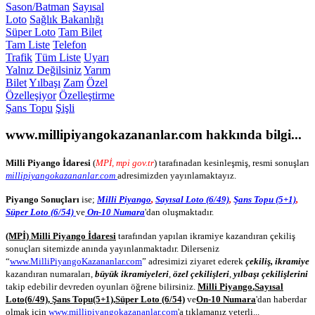
Sason/Batman
Sayısal
Loto
Sağlık Bakanlığı
Süper Loto
Tam Bilet
Tam Liste
Telefon
Trafik
Tüm Liste
Uyarı
Yalnız Değilsiniz
Yarım
Bilet
Yılbaşı
Zam
Özel
Özelleşiyor
Özelleştirme
Şans Topu
Şişli
www.millipiyangokazananlar.com
hakkında bilgi...
Milli Piyango İdaresi
(
MPİ, mpi gov.tr
) tarafınadan kesinleşmiş, resmi sonuşları
millipiyangokazananlar.com
adresimizden yayınlamaktayız.
Piyango Sonuçları
ise;
Milli Piyango
,
Sayısal Loto (6/49)
,
Şans Topu (5+1)
,
Süper Loto (6/54)
ve
On-10 Numara
'dan oluşmaktadır.
(MPİ) Milli Piyango İdaresi
tarafından yapılan ikramiye kazandıran çekiliş
sonuçları sitemizde anında yayınlanmaktadır. Dilerseniz
“
www.MilliPiyangoKazananlar.com
” adresimizi ziyaret ederek
çekiliş, ikramiye
kazandıran numaraları,
büyük ikramiyeleri
,
özel çekilişleri
,
yılbaşı çekilişlerini
takip edebilir devreden oyunları öğrene bilirsiniz.
Milli Piyango
,
Sayısal
Loto
(6/49)
,
Şans Topu
(5+1)
,
Süper Loto (6/54)
ve
On-10 Numara
'dan haberdar
olmak için
www.millipiyangokazananlar.com
'a tıklamanız yeterli...