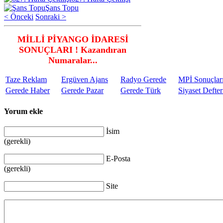
Şans Topu
< Önceki
Sonraki >
MİLLİ PİYANGO İDARESİ
SONUÇLARI ! Kazandıran
Numaralar...
Taze Reklam
Ergüven Ajans
Radyo Gerede
MPİ Sonuçlar
Gerede Haber
Gerede Pazar
Gerede Türk
Siyaset Defter
Yorum ekle
İsim
(gerekli)
E-Posta
(gerekli)
Site