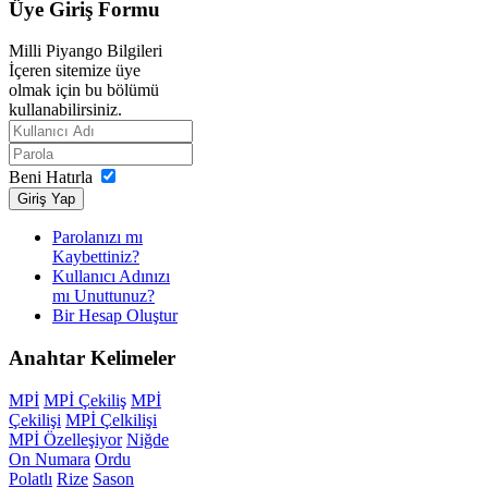
Üye
Giriş Formu
Milli Piyango Bilgileri
İçeren sitemize üye
olmak için bu bölümü
kullanabilirsiniz.
Beni Hatırla
Giriş Yap
Parolanızı mı
Kaybettiniz?
Kullanıcı Adınızı
mı Unuttunuz?
Bir Hesap Oluştur
Anahtar
Kelimeler
MPİ
MPİ Çekiliş
MPİ
Çekilişi
MPİ Çelkilişi
MPİ Özelleşiyor
Niğde
On Numara
Ordu
Polatlı
Rize
Sason