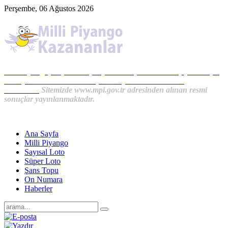
Perşembe, 06 Ağustos 2026
Milli Piyango, Süper Loto, Sayısal Loto, On Numara, Şans Topu
Sonuçları ve MPİ Haberleri, İkramiye Kazananlardan
Haberler...
Sitemizde www.mpi.gov.tr adresinden alınan resmi
sonuçlar yayınlanmaktadır.
Ana Sayfa
Milli Piyango
Sayısal Loto
Süper Loto
Şans Topu
On Numara
Haberler