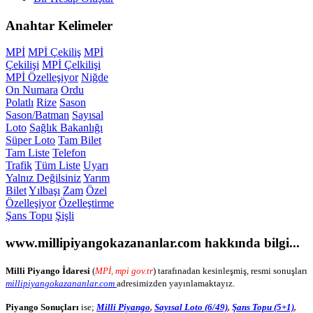
Anahtar
Kelimeler
MPİ
MPİ Çekiliş
MPİ
Çekilişi
MPİ Çelkilişi
MPİ Özelleşiyor
Niğde
On Numara
Ordu
Polatlı
Rize
Sason
Sason/Batman
Sayısal
Loto
Sağlık Bakanlığı
Süper Loto
Tam Bilet
Tam Liste
Telefon
Trafik
Tüm Liste
Uyarı
Yalnız Değilsiniz
Yarım
Bilet
Yılbaşı
Zam
Özel
Özelleşiyor
Özelleştirme
Şans Topu
Şişli
www.millipiyangokazananlar.com
hakkında bilgi...
Milli Piyango İdaresi
(
MPİ, mpi gov.tr
) tarafınadan kesinleşmiş, resmi sonuşları
millipiyangokazananlar.com
adresimizden yayınlamaktayız.
Piyango Sonuçları
ise;
Milli Piyango
,
Sayısal Loto (6/49)
,
Şans Topu (5+1)
,