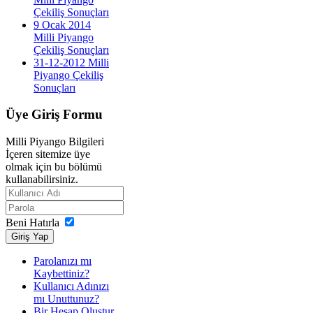
Çekiliş Sonuçları
9 Ocak 2014
Milli Piyango
Çekiliş Sonuçları
31-12-2012 Milli
Piyango Çekiliş
Sonuçları
Üye
Giriş Formu
Milli Piyango Bilgileri
İçeren sitemize üye
olmak için bu bölümü
kullanabilirsiniz.
Beni Hatırla
Giriş Yap
Parolanızı mı
Kaybettiniz?
Kullanıcı Adınızı
mı Unuttunuz?
Bir Hesap Oluştur