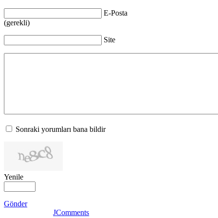
E-Posta
(gerekli)
Site
Sonraki yorumları bana bildir
Yenile
Gönder
JComments