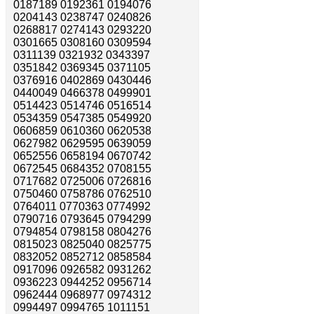
0187189 0192361 0194076
0204143 0238747 0240826
0268817 0274143 0293220
0301665 0308160 0309594
0311139 0321932 0343397
0351842 0369345 0371105
0376916 0402869 0430446
0440049 0466378 0499901
0514423 0514746 0516514
0534359 0547385 0549920
0606859 0610360 0620538
0627982 0629595 0639059
0652556 0658194 0670742
0672545 0684352 0708155
0717682 0725006 0726816
0750460 0758786 0762510
0764011 0770363 0774992
0790716 0793645 0794299
0794854 0798158 0804276
0815023 0825040 0825775
0832052 0852712 0858584
0917096 0926582 0931262
0936223 0944252 0956714
0962444 0968977 0974312
0994497 0994765 1011151