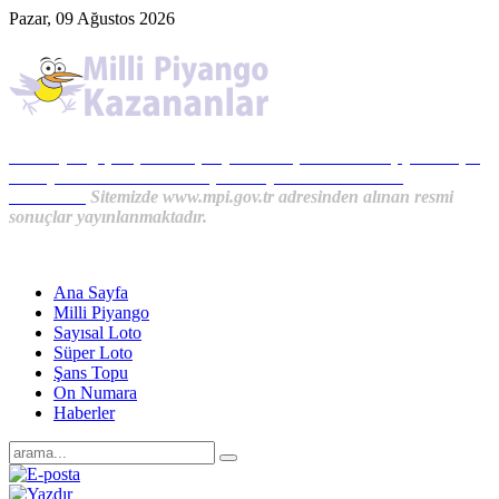
Pazar, 09 Ağustos 2026
Milli Piyango, Süper Loto, Sayısal Loto, On Numara, Şans Topu
Sonuçları ve MPİ Haberleri, İkramiye Kazananlardan
Haberler...
Sitemizde www.mpi.gov.tr adresinden alınan resmi
sonuçlar yayınlanmaktadır.
Ana Sayfa
Milli Piyango
Sayısal Loto
Süper Loto
Şans Topu
On Numara
Haberler