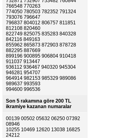
752871 752907 753482 760844
766548 770263
774050 780503 782352 791324
793076 796647
796837 804012 806757 811851
812108 820460
822749 825075 835283 840328
842116 849163
855962 865873 872903 878728
882295 887669
899196 900895 906804 910418
911037 913447
936112 936467 940320 945304
946281 954707
964914 982153 985329 989086
989637 993593
994600 996536
Son 5 rakamına göre
200 TL
ikramiye kazanan numaralar
00139 00502 05632 06250 07392
08946
10255 10469 12620 13038 16825
24212