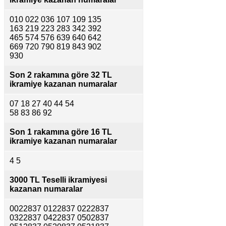
010 022 036 107 109 135
163 219 223 283 342 392
465 574 576 639 640 642
669 720 790 819 843 902
930
Son 2 rakamına göre
32 TL
ikramiye kazanan numaralar
07 18 27 40 44 54
58 83 86 92
Son 1 rakamına göre
16 TL
ikramiye kazanan numaralar
4 5
3000 TL Teselli ikramiyesi
kazanan numaralar
0022837 0122837 0222837
0322837 0422837 0502837