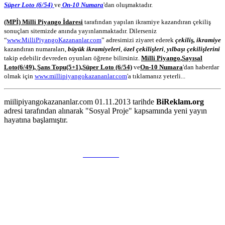
Süper Loto (6/54)
ve
On-10 Numara
'dan oluşmaktadır.
(MPİ) Milli Piyango İdaresi
tarafından yapılan ikramiye kazandıran çekiliş
sonuçları sitemizde anında yayınlanmaktadır. Dilerseniz
“
www.MilliPiyangoKazananlar.com
” adresimizi ziyaret ederek
çekiliş, ikramiye
kazandıran numaraları,
büyük ikramiyeleri
,
özel çekilişleri
,
yılbaşı çekilişlerini
takip edebilir devreden oyunları öğrene bilirsiniz.
Milli Piyango
,
Sayısal
Loto
(6/49)
,
Şans Topu
(5+1)
,
Süper Loto (6/54)
ve
On-10 Numara
'dan haberdar
olmak için
www.millipiyangokazananlar.com
'a tıklamanız yeterli...
miilipiyangokazananlar.com 01.11.2013 tarihde
BiReklam.org
adresi tarafından alınarak "Sosyal Proje" kapsamında yeni yayın
hayatına başlamıştır.
WEB TASARIM & Hosting
BiReklam.org