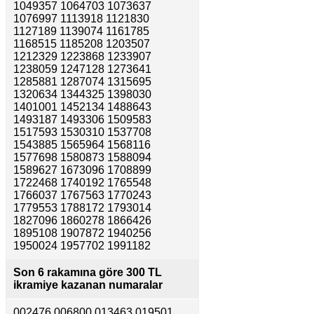
1049357 1064703 1073637
1076997 1113918 1121830
1127189 1139074 1161785
1168515 1185208 1203507
1212329 1223868 1233907
1238059 1247128 1273641
1285881 1287074 1315695
1320634 1344325 1398030
1401001 1452134 1488643
1493187 1493306 1509583
1517593 1530310 1537708
1543885 1565964 1568116
1577698 1580873 1588094
1589627 1673096 1708899
1722468 1740192 1765548
1766037 1767563 1770243
1779553 1788172 1793014
1827096 1860278 1866426
1895108 1907872 1940256
1950024 1957702 1991182
Son 6 rakamına göre
300 TL
ikramiye kazanan numaralar
002476 006800 013463 019501