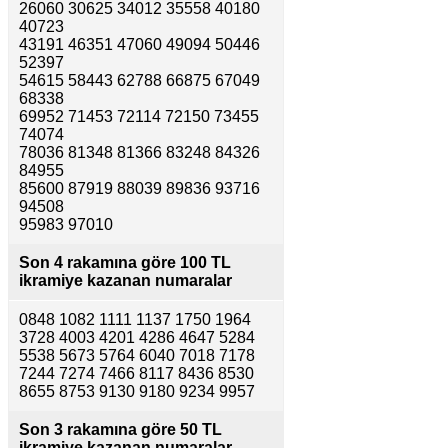
26060 30625 34012 35558 40180
40723
43191 46351 47060 49094 50446
52397
54615 58443 62788 66875 67049
68338
69952 71453 72114 72150 73455
74074
78036 81348 81366 83248 84326
84955
85600 87919 88039 89836 93716
94508
95983 97010
Son 4 rakamına göre
100 TL
ikramiye kazanan numaralar
0848 1082 1111 1137 1750 1964
3728 4003 4201 4286 4647 5284
5538 5673 5764 6040 7018 7178
7244 7274 7466 8117 8436 8530
8655 8753 9130 9180 9234 9957
Son 3 rakamına göre
50 TL
ikramiye kazanan numaralar