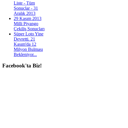
Liste - Tüm
Sonuçlar - 31
Aralık 2013
29 Kasım 2013
Milli Piyango
Çekiliş Sonuçları
Süper Loto Yine
Devretti. 21
Kasım'da 12
Milyon Bulması
Bekleniyor...
Facebook'ta
Biz!