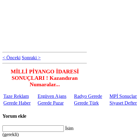
< Önceki
Sonraki >
MİLLİ PİYANGO İDARESİ
SONUÇLARI ! Kazandıran
Numaralar...
Taze Reklam
Ergüven Ajans
Radyo Gerede
MPİ Sonuçlar
Gerede Haber
Gerede Pazar
Gerede Türk
Siyaset Defter
Yorum ekle
İsim
(gerekli)