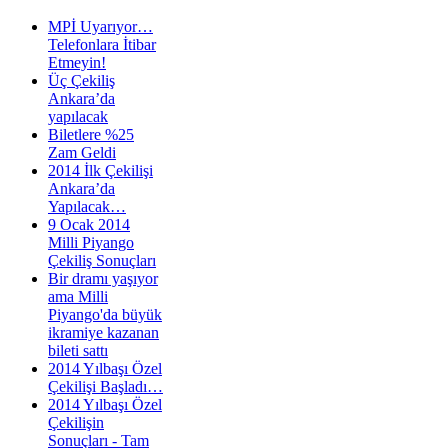
MPİ Uyarıyor…
Telefonlara İtibar
Etmeyin!
Üç Çekiliş
Ankara’da
yapılacak
Biletlere %25
Zam Geldi
2014 İlk Çekilişi
Ankara’da
Yapılacak…
9 Ocak 2014
Milli Piyango
Çekiliş Sonuçları
Bir dramı yaşıyor
ama Milli
Piyango'da büyük
ikramiye kazanan
bileti sattı
2014 Yılbaşı Özel
Çekilişi Başladı…
2014 Yılbaşı Özel
Çekilişin
Sonuçları - Tam