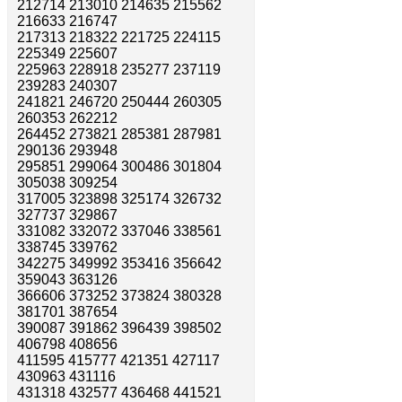
212714 213010 214635 215562
216633 216747
217313 218322 221725 224115
225349 225607
225963 228918 235277 237119
239283 240307
241821 246720 250444 260305
260353 262212
264452 273821 285381 287981
290136 293948
295851 299064 300486 301804
305038 309254
317005 323898 325174 326732
327737 329867
331082 332072 337046 338561
338745 339762
342275 349992 353416 356642
359043 363126
366606 373252 373824 380328
381701 387654
390087 391862 396439 398502
406798 408656
411595 415777 421351 427117
430963 431116
431318 432577 436468 441521