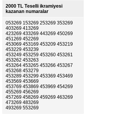
2000 TL Teselli ikramiyesi
kazanan numaralar
053269 153269 253269 353269
403269 413269
423269 433269 443269 450269
451269 452269
453069 453169 453209 453219
453229 453239
453249 453259 453260 453261
453262 453263
453264 453265 453266 453267
453268 453279
453289 453299 453369 453469
453569 453669
453769 453869 453969 454269
455269 456269
457269 458269 459269 463269
473269 483269
493269 553269