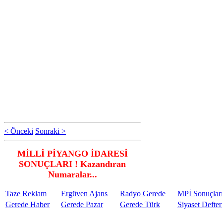
< Önceki
Sonraki >
MİLLİ PİYANGO İDARESİ
SONUÇLARI ! Kazandıran
Numaralar...
Taze Reklam
Ergüven Ajans
Radyo Gerede
MPİ Sonuçlar
Gerede Haber
Gerede Pazar
Gerede Türk
Siyaset Defter