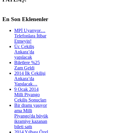
En
Son Eklenenler
MPİ Uyarıyor…
Telefonlara İtibar
Etmeyin!
Üç Çekiliş
Ankara’da
yapılacak
Biletlere %25
Zam Geldi
2014 İlk Çekilişi
Ankara’da
Yapılacak…
9 Ocak 2014
Milli Piyango
Çekiliş Sonuçları
Bir dramı yaşıyor
ama Milli
Piyango'da büyük
ikramiye kazanan
bileti sattı
2014 Yılbaşı Özel