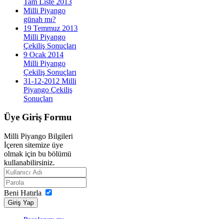
Tam Liste 2013
Milli Piyango
günah mı?
19 Temmuz 2013
Milli Piyango
Çekiliş Sonuçları
9 Ocak 2014
Milli Piyango
Çekiliş Sonuçları
31-12-2012 Milli
Piyango Çekiliş
Sonuçları
Üye
Giriş Formu
Milli Piyango Bilgileri
İçeren sitemize üye
olmak için bu bölümü
kullanabilirsiniz.
Beni Hatırla
Giriş Yap