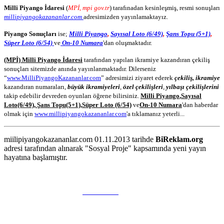
Milli Piyango İdaresi
(
MPİ, mpi gov.tr
) tarafınadan kesinleşmiş, resmi sonuşları
millipiyangokazananlar.com
adresimizden yayınlamaktayız.
Piyango Sonuçları
ise;
Milli Piyango
,
Sayısal Loto (6/49)
,
Şans Topu (5+1)
,
Süper Loto (6/54)
ve
On-10 Numara
'dan oluşmaktadır.
(MPİ) Milli Piyango İdaresi
tarafından yapılan ikramiye kazandıran çekiliş
sonuçları sitemizde anında yayınlanmaktadır. Dilerseniz
“
www.MilliPiyangoKazananlar.com
” adresimizi ziyaret ederek
çekiliş, ikramiye
kazandıran numaraları,
büyük ikramiyeleri
,
özel çekilişleri
,
yılbaşı çekilişlerini
takip edebilir devreden oyunları öğrene bilirsiniz.
Milli Piyango
,
Sayısal
Loto
(6/49)
,
Şans Topu
(5+1)
,
Süper Loto (6/54)
ve
On-10 Numara
'dan haberdar
olmak için
www.millipiyangokazananlar.com
'a tıklamanız yeterli...
miilipiyangokazananlar.com 01.11.2013 tarihde
BiReklam.org
adresi tarafından alınarak "Sosyal Proje" kapsamında yeni yayın
hayatına başlamıştır.
WEB TASARIM & Hosting
BiReklam.org