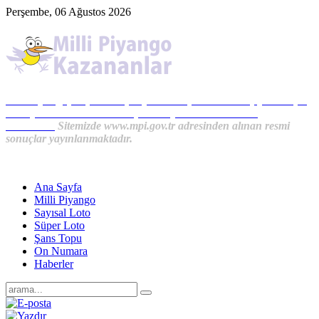
Perşembe, 06 Ağustos 2026
Milli Piyango, Süper Loto, Sayısal Loto, On Numara, Şans Topu
Sonuçları ve MPİ Haberleri, İkramiye Kazananlardan
Haberler...
Sitemizde www.mpi.gov.tr adresinden alınan resmi
sonuçlar yayınlanmaktadır.
Ana Sayfa
Milli Piyango
Sayısal Loto
Süper Loto
Şans Topu
On Numara
Haberler