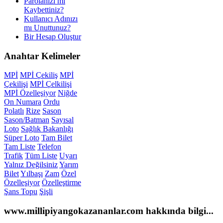
Parolanızı mı
Kaybettiniz?
Kullanıcı Adınızı
mı Unuttunuz?
Bir Hesap Oluştur
Anahtar
Kelimeler
MPİ
MPİ Çekiliş
MPİ
Çekilişi
MPİ Çelkilişi
MPİ Özelleşiyor
Niğde
On Numara
Ordu
Polatlı
Rize
Sason
Sason/Batman
Sayısal
Loto
Sağlık Bakanlığı
Süper Loto
Tam Bilet
Tam Liste
Telefon
Trafik
Tüm Liste
Uyarı
Yalnız Değilsiniz
Yarım
Bilet
Yılbaşı
Zam
Özel
Özelleşiyor
Özelleştirme
Şans Topu
Şişli
www.millipiyangokazananlar.com
hakkında bilgi...