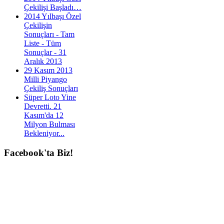
Çekilişi Başladı…
2014 Yılbaşı Özel
Çekilişin
Sonuçları - Tam
Liste - Tüm
Sonuçlar - 31
Aralık 2013
29 Kasım 2013
Milli Piyango
Çekiliş Sonuçları
Süper Loto Yine
Devretti. 21
Kasım'da 12
Milyon Bulması
Bekleniyor...
Facebook'ta
Biz!