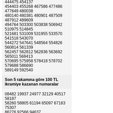
444475 454137
454403 455268 467586 477486
477649 480038
480140 480381 480901 487509
487912 489609
494764 503300 503838 506942
510975 514845
521681 531009 531955 533570
541518 543070
544272 547641 548564 554826
560814 561339
562457 562812 562836 563692
565011 568413
570695 575958 578418 578702
579688 586690
589149 592540
Son 5 rakamına göre
100 TL
ikramiye kazanan numaralar
08482 19937 24977 32129 40517
58187
58260 58805 61194 65097 67163
75307
86276 92566 94637