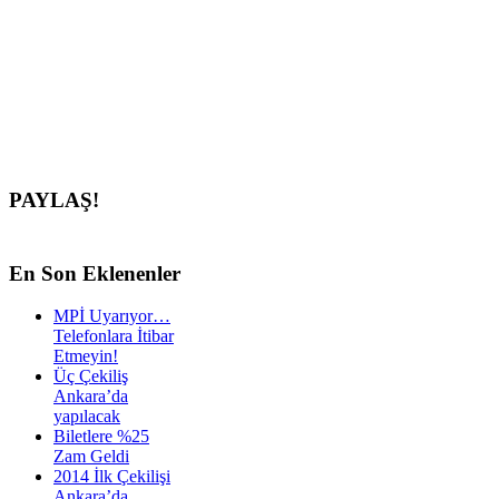
PAYLAŞ!
En
Son Eklenenler
MPİ Uyarıyor…
Telefonlara İtibar
Etmeyin!
Üç Çekiliş
Ankara’da
yapılacak
Biletlere %25
Zam Geldi
2014 İlk Çekilişi
Ankara’da