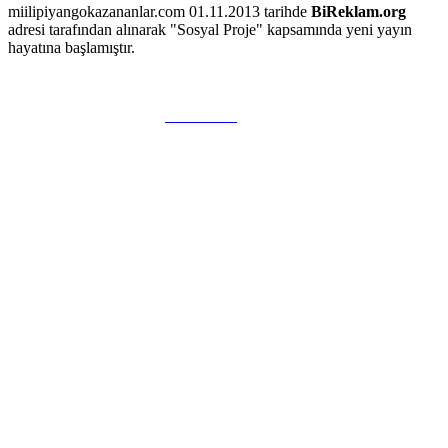
miilipiyangokazananlar.com 01.11.2013 tarihde
BiReklam.org
adresi tarafından alınarak "Sosyal Proje" kapsamında yeni yayın
hayatına başlamıştır.
WEB TASARIM & Hosting
BiReklam.org