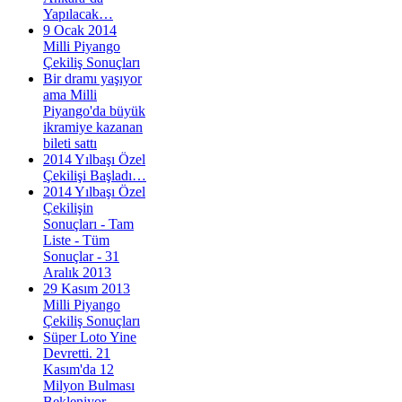
Yapılacak…
9 Ocak 2014
Milli Piyango
Çekiliş Sonuçları
Bir dramı yaşıyor
ama Milli
Piyango'da büyük
ikramiye kazanan
bileti sattı
2014 Yılbaşı Özel
Çekilişi Başladı…
2014 Yılbaşı Özel
Çekilişin
Sonuçları - Tam
Liste - Tüm
Sonuçlar - 31
Aralık 2013
29 Kasım 2013
Milli Piyango
Çekiliş Sonuçları
Süper Loto Yine
Devretti. 21
Kasım'da 12
Milyon Bulması
Bekleniyor...