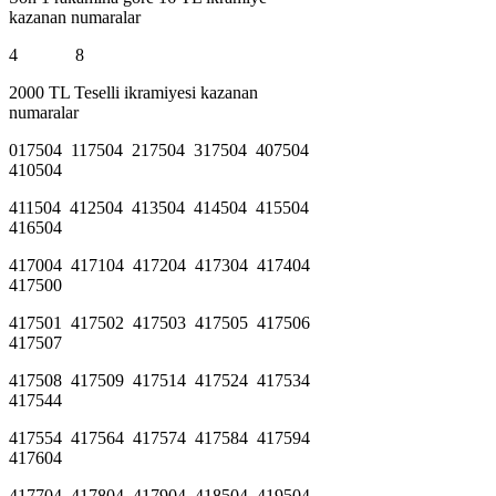
kazanan numaralar
4 8
2000 TL Teselli ikramiyesi kazanan
numaralar
017504 117504 217504 317504 407504
410504
411504 412504 413504 414504 415504
416504
417004 417104 417204 417304 417404
417500
417501 417502 417503 417505 417506
417507
417508 417509 417514 417524 417534
417544
417554 417564 417574 417584 417594
417604
417704 417804 417904 418504 419504