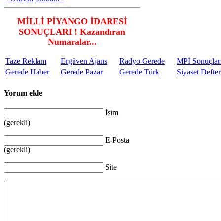
MİLLİ PİYANGO İDARESİ
SONUÇLARI ! Kazandıran
Numaralar...
Taze Reklam
Ergüven Ajans
Radyo Gerede
MPİ Sonuçlar
Gerede Haber
Gerede Pazar
Gerede Türk
Siyaset Defter
Yorum ekle
İsim
(gerekli)
E-Posta
(gerekli)
Site