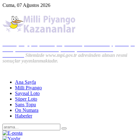
Cuma, 07 Ağustos 2026
Milli Piyango, Süper Loto, Sayısal Loto, On Numara, Şans Topu
Sonuçları ve MPİ Haberleri, İkramiye Kazananlardan
Haberler...
Sitemizde www.mpi.gov.tr adresinden alınan resmi
sonuçlar yayınlanmaktadır.
Ana Sayfa
Milli Piyango
Sayısal Loto
Süper Loto
Şans Topu
On Numara
Haberler