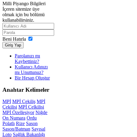
Milli Piyango Bilgileri
İçeren sitemize üye
olmak için bu bölümü
kullanabilirsiniz.
Beni Hatırla
Giriş Yap
Parolanızı mı
Kaybettiniz?
Kullanıcı Adınızı
mı Unuttunuz?
Bir Hesap Oluştur
Anahtar
Kelimeler
MPİ
MPİ Çekiliş
MPİ
Çekilişi
MPİ Çelkilişi
MPİ Özelleşiyor
Niğde
On Numara
Ordu
Polatlı
Rize
Sason
Sason/Batman
Sayısal
Loto
Sağlık Bakanlığı