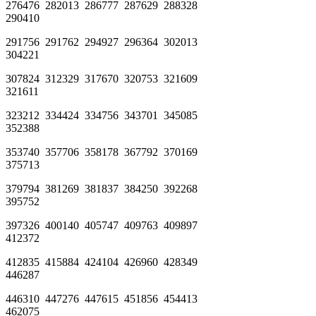
276476 282013 286777 287629 288328
290410
291756 291762 294927 296364 302013
304221
307824 312329 317670 320753 321609
321611
323212 334424 334756 343701 345085
352388
353740 357706 358178 367792 370169
375713
379794 381269 381837 384250 392268
395752
397326 400140 405747 409763 409897
412372
412835 415884 424104 426960 428349
446287
446310 447276 447615 451856 454413
462075