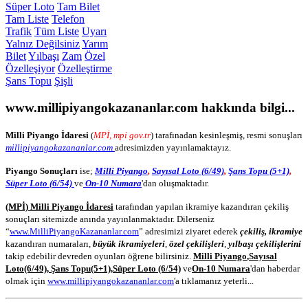
Süper Loto
Tam Bilet
Tam Liste
Telefon
Trafik
Tüm Liste
Uyarı
Yalnız Değilsiniz
Yarım
Bilet
Yılbaşı
Zam
Özel
Özelleşiyor
Özelleştirme
Şans Topu
Şişli
www.millipiyangokazananlar.com
hakkında bilgi...
Milli Piyango İdaresi
(
MPİ, mpi gov.tr
) tarafınadan kesinleşmiş, resmi sonuşları
millipiyangokazananlar.com
adresimizden yayınlamaktayız.
Piyango Sonuçları
ise;
Milli Piyango
,
Sayısal Loto (6/49)
,
Şans Topu (5+1)
,
Süper Loto (6/54)
ve
On-10 Numara
'dan oluşmaktadır.
(MPİ) Milli Piyango İdaresi
tarafından yapılan ikramiye kazandıran çekiliş
sonuçları sitemizde anında yayınlanmaktadır. Dilerseniz
“
www.MilliPiyangoKazananlar.com
” adresimizi ziyaret ederek
çekiliş, ikramiye
kazandıran numaraları,
büyük ikramiyeleri
,
özel çekilişleri
,
yılbaşı çekilişlerini
takip edebilir devreden oyunları öğrene bilirsiniz.
Milli Piyango
,
Sayısal
Loto
(6/49)
,
Şans Topu
(5+1)
,
Süper Loto (6/54)
ve
On-10 Numara
'dan haberdar
olmak için
www.millipiyangokazananlar.com
'a tıklamanız yeterli...