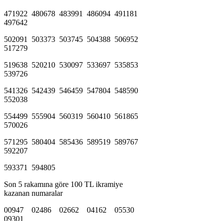
471922 480678 483991 486094 491181
497642
502091 503373 503745 504388 506952
517279
519638 520210 530097 533697 535853
539726
541326 542439 546459 547804 548590
552038
554499 555904 560319 560410 561865
570026
571295 580404 585436 589519 589767
592207
593371 594805
Son 5 rakamına göre 100 TL ikramiye
kazanan numaralar
00947 02486 02662 04162 05530
09301