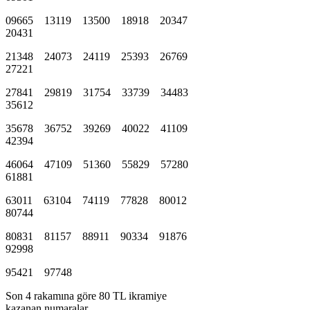
09665 13119 13500 18918 20347
20431
21348 24073 24119 25393 26769
27221
27841 29819 31754 33739 34483
35612
35678 36752 39269 40022 41109
42394
46064 47109 51360 55829 57280
61881
63011 63104 74119 77828 80012
80744
80831 81157 88911 90334 91876
92998
95421 97748
Son 4 rakamına göre 80 TL ikramiye
kazanan numaralar