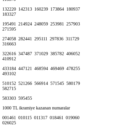
132220 142313 160239 173864 180937
183327
195491 214924 248059 253981 257903
271595
274058 282441 295111 297836 311729
316663
322616 347487 371029 385782 406052
410912
433184 447121 468594 469469 478255
493102
510152 521266 566914 571545 580179
582715
583303 595455
1000 TL ikramiye kazanan numaralar
001461 010115 011317 018461 019060
026025