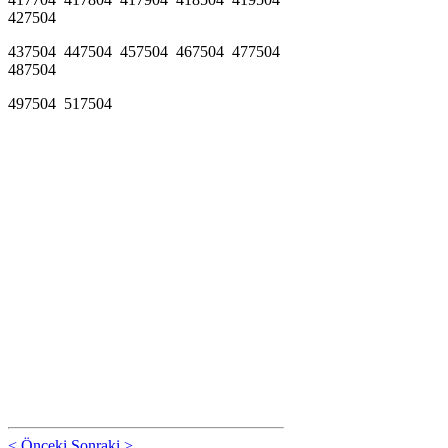
427504
437504 447504 457504 467504 477504
487504
497504 517504
< Önceki
Sonraki >