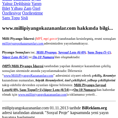
Yalnız Değilsiniz
Yarım
Bilet
Yılbaşı
Zam
Özel
Özelleşiyor
Özelleştirme
Şans Topu
Şişli
www.millipiyangokazananlar.com
hakkında bilgi...
Milli Piyango İdaresi
(
MPİ, mpi gov.tr
) tarafınadan kesinleşmiş, resmi sonuşları
millipiyangokazananlar.com
adresimizden yayınlamaktayız.
Piyango Sonuçları
ise;
Milli Piyango
,
Sayısal Loto (6/49)
,
Şans Topu (5+1)
,
Süper Loto (6/54)
ve
On-10 Numara
'dan oluşmaktadır.
(MPİ) Milli Piyango İdaresi
tarafından yapılan ikramiye kazandıran çekiliş
sonuçları sitemizde anında yayınlanmaktadır. Dilerseniz
“
www.MilliPiyangoKazananlar.com
” adresimizi ziyaret ederek
çekiliş, ikramiye
kazandıran numaraları,
büyük ikramiyeleri
,
özel çekilişleri
,
yılbaşı çekilişlerini
takip edebilir devreden oyunları öğrene bilirsiniz.
Milli Piyango
,
Sayısal
Loto
(6/49)
,
Şans Topu
(5+1)
,
Süper Loto (6/54)
ve
On-10 Numara
'dan haberdar
olmak için
www.millipiyangokazananlar.com
'a tıklamanız yeterli...
miilipiyangokazananlar.com 01.11.2013 tarihde
BiReklam.org
adresi tarafından alınarak "Sosyal Proje" kapsamında yeni yayın
hayatına başlamıştır.