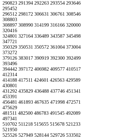
290823 291394 292263 293554 293646
295452
296512 298172 306631 306761 308546
308803
308897 308990 314199 316166 320000
320416
324801 327164 336489 343587 345498
347721
350329 350531 350572 361004 373004
373272
379126 383017 390919 392300 392499
393496
394442 397172 406982 409577 410517
412314
414188 417511 424601 426563 429589
430801
431292 435829 436488 437746 451341
453391
456481 461893 467635 471998 472571
475629
481511 482500 486783 491545 492089
497341
510702 511218 515655 515678 521233
521950
525526 527949 528144 529726 533502