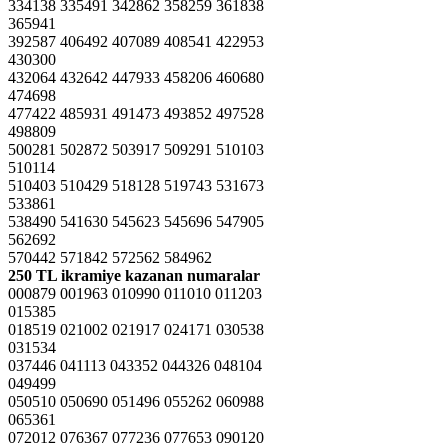
334138 335491 342862 358259 361838
365941
392587 406492 407089 408541 422953
430300
432064 432642 447933 458206 460680
474698
477422 485931 491473 493852 497528
498809
500281 502872 503917 509291 510103
510114
510403 510429 518128 519743 531673
533861
538490 541630 545623 545696 547905
562692
570442 571842 572562 584962
250 TL ikramiye kazanan numaralar
000879 001963 010990 011010 011203
015385
018519 021002 021917 024171 030538
031534
037446 041113 043352 044326 048104
049499
050510 050690 051496 055262 060988
065361
072012 076367 077236 077653 090120