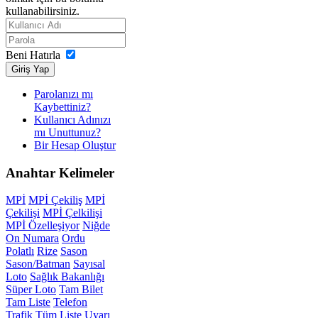
kullanabilirsiniz.
Beni Hatırla
Giriş Yap
Parolanızı mı
Kaybettiniz?
Kullanıcı Adınızı
mı Unuttunuz?
Bir Hesap Oluştur
Anahtar
Kelimeler
MPİ
MPİ Çekiliş
MPİ
Çekilişi
MPİ Çelkilişi
MPİ Özelleşiyor
Niğde
On Numara
Ordu
Polatlı
Rize
Sason
Sason/Batman
Sayısal
Loto
Sağlık Bakanlığı
Süper Loto
Tam Bilet
Tam Liste
Telefon
Trafik
Tüm Liste
Uyarı