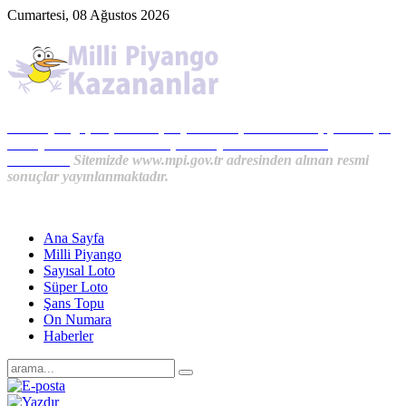
Cumartesi, 08 Ağustos 2026
Milli Piyango, Süper Loto, Sayısal Loto, On Numara, Şans Topu
Sonuçları ve MPİ Haberleri, İkramiye Kazananlardan
Haberler...
Sitemizde www.mpi.gov.tr adresinden alınan resmi
sonuçlar yayınlanmaktadır.
Ana Sayfa
Milli Piyango
Sayısal Loto
Süper Loto
Şans Topu
On Numara
Haberler