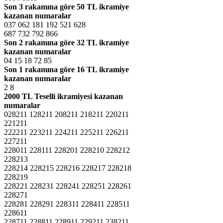
Son 3 rakamına göre
50 TL ikramiye
kazanan numaralar
037 062 181 192 521 628
687 732 792 866
Son 2 rakamına göre
32 TL ikramiye
kazanan numaralar
04 15 18 72 85
Son 1 rakamına göre
16 TL ikramiye
kazanan numaralar
2 8
2000 TL Teselli ikramiyesi kazanan
numaralar
028211 128211 208211 218211 220211
221211
222211 223211 224211 225211 226211
227211
228011 228111 228201 228210 228212
228213
228214 228215 228216 228217 228218
228219
228221 228231 228241 228251 228261
228271
228281 228291 228311 228411 228511
228611
228711 228811 228911 229211 238211