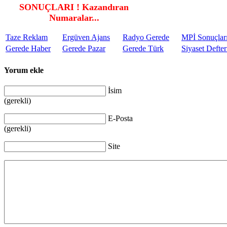
SONUÇLARI ! Kazandıran
Numaralar...
Taze Reklam
Ergüven Ajans
Radyo Gerede
MPİ Sonuçlar
Gerede Haber
Gerede Pazar
Gerede Türk
Siyaset Defter
Yorum ekle
İsim
(gerekli)
E-Posta
(gerekli)
Site