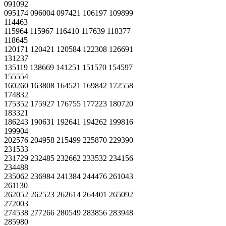
091092
095174 096004 097421 106197 109899
114463
115964 115967 116410 117639 118377
118645
120171 120421 120584 122308 126691
131237
135119 138669 141251 151570 154597
155554
160260 163808 164521 169842 172558
174832
175352 175927 176755 177223 180720
183321
186243 190631 192641 194262 199816
199904
202576 204958 215499 225870 229390
231533
231729 232485 232662 233532 234156
234488
235062 236984 241384 244476 261043
261130
262052 262523 262614 264401 265092
272003
274538 277266 280549 283856 283948
285980