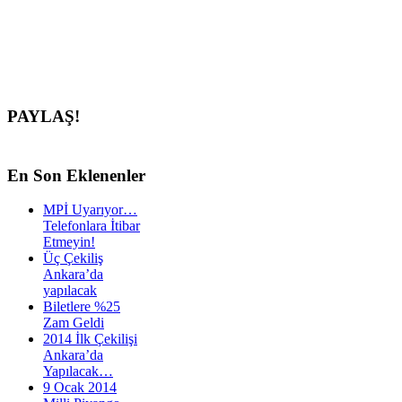
PAYLAŞ!
En
Son Eklenenler
MPİ Uyarıyor…
Telefonlara İtibar
Etmeyin!
Üç Çekiliş
Ankara’da
yapılacak
Biletlere %25
Zam Geldi
2014 İlk Çekilişi
Ankara’da
Yapılacak…
9 Ocak 2014