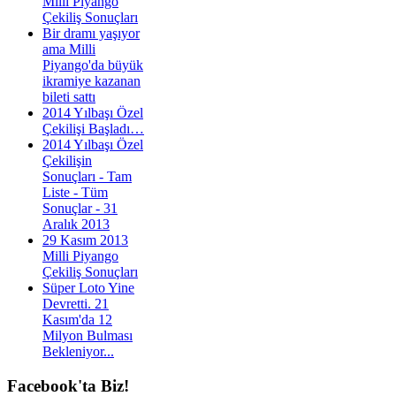
Milli Piyango
Çekiliş Sonuçları
Bir dramı yaşıyor
ama Milli
Piyango'da büyük
ikramiye kazanan
bileti sattı
2014 Yılbaşı Özel
Çekilişi Başladı…
2014 Yılbaşı Özel
Çekilişin
Sonuçları - Tam
Liste - Tüm
Sonuçlar - 31
Aralık 2013
29 Kasım 2013
Milli Piyango
Çekiliş Sonuçları
Süper Loto Yine
Devretti. 21
Kasım'da 12
Milyon Bulması
Bekleniyor...
Facebook'ta
Biz!