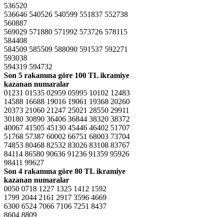
536520
536646 540526 540599 551837 552738
560887
569029 571880 571992 573726 578115
584408
584509 585509 588090 591537 592271
593038
594319 594732
Son 5 rakamına göre
100 TL ikramiye
kazanan numaralar
01231 01535 02959 05995 10102 12483
14588 16688 19016 19061 19368 20260
20373 21060 21247 25021 28550 29911
30180 30890 36406 36844 38320 38372
40067 41505 45130 45446 46402 51707
51768 57387 60002 66751 68003 73704
74853 80468 82532 83026 83108 83767
84114 86580 90636 91236 91359 95926
98411 99627
Son 4 rakamına göre
80 TL ikramiye
kazanan numaralar
0050 0718 1227 1325 1412 1592
1799 2044 2161 2917 3596 4669
6300 6524 7066 7106 7251 8437
8604 8809