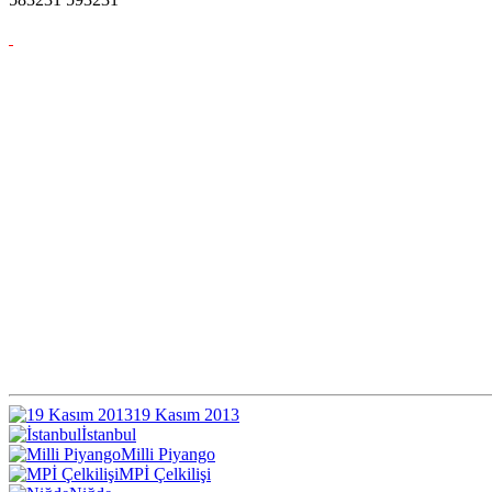
19 Kasım 2013
İstanbul
Milli Piyango
MPİ Çelkilişi