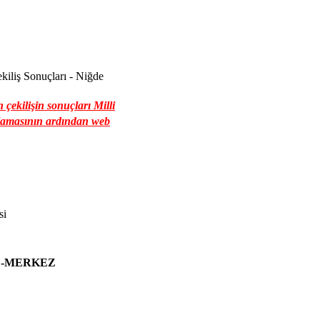
iliş Sonuçları - Niğde
çekilişin sonuçları Milli
klamasının ardından web
si
L-MERKEZ