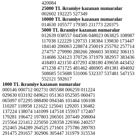
420084
25000 TL ikramiye kazanan numaralar
002602 192225 527349
10000 TL ikramiye kazanan numaralar
014630 105577 179385 211773 220375
5000 TL ikramiye kazanan numaralar
012639 038557 044506 048023 063825 108987
117038 122229 129733 138384 139830 173447
184140 206063 228874 250019 255792 257714
274757 279990 280266 286603 303002 306115
314686 324123 370726 371979 382957 383436
418493 421150 437293 438180 439658 443452
471238 471725 481462 486905 491381 494692
508685 515688 531006 532337 537481 547153
552121 592617
1000 TL ikramiye kazanan numaralar
000146 000712 002731 005588 006259 011224
029630 033192 049621 051363 052505 060471
065097 072295 088490 094346 101464 106108
110207 118958 121622 125041 129205 130482
137224 138074 141099 147518 155937 172407
179281 196472 197803 206501 207449 208004
215564 221412 225050 228358 229366 240257
252465 264289 264525 271601 275786 289783
291475 291657 302906 305447 311979 315534