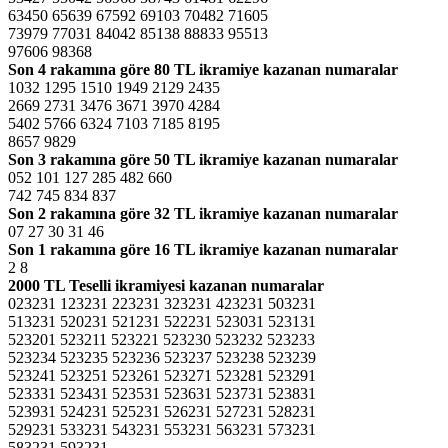
63450 65639 67592 69103 70482 71605
73979 77031 84042 85138 88833 95513
97606 98368
Son 4 rakamına göre
80 TL ikramiye kazanan numaralar
1032 1295 1510 1949 2129 2435
2669 2731 3476 3671 3970 4284
5402 5766 6324 7103 7185 8195
8657 9829
Son 3 rakamına göre
50 TL ikramiye kazanan numaralar
052 101 127 285 482 660
742 745 834 837
Son 2 rakamına göre
32 TL ikramiye kazanan numaralar
07 27 30 31 46
Son 1 rakamına göre
16 TL ikramiye kazanan numaralar
2 8
2000 TL Teselli ikramiyesi kazanan numaralar
023231 123231 223231 323231 423231 503231
513231 520231 521231 522231 523031 523131
523201 523211 523221 523230 523232 523233
523234 523235 523236 523237 523238 523239
523241 523251 523261 523271 523281 523291
523331 523431 523531 523631 523731 523831
523931 524231 525231 526231 527231 528231
529231 533231 543231 553231 563231 573231
583231 593231