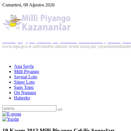
Cumartesi, 08 Ağustos 2026
Milli Piyango, Süper Loto, Sayısal Loto, On Numara, Şans Topu S
www.mpi.gov.tr adresinden alınan resmi sonuçlar yayınlanmaktadır
Ana Sayfa
Milli Piyango
Sayısal Loto
Süper Loto
Şans Topu
On Numara
Haberler
19 Kasım 2013 Milli Piyango Çekiliş Sonuçları