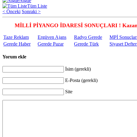
Niğde
Tüm Liste
< Önceki
Sonraki >
MİLLİ PİYANGO İDARESİ SONUÇLARI ! Kazandı
Taze Reklam
Ergüven Ajans
Radyo Gerede
MPİ Sonuçlar
Gerede Haber
Gerede Pazar
Gerede Türk
Siyaset Defter
Yorum ekle
İsim (gerekli)
E-Posta (gerekli)
Site