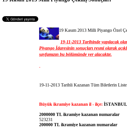
19 Kasım 2013 Milli Piyango Özel Çek
19-11-2013 Tarihinde yapılacak olan 
Piyango İdaresinin sonuçları resmi olarak açı
sayfamızın bu bölümünde yer alacaktır.
19-11-2013 Tarihli Kazanan Tüm Biletlerin Liste
Büyük ikramiye kazanan il - ilçe:
İSTANBU
2000000 TL ikramiye kazanan numaralar
523231
200000 TL ikramiye kazanan numaralar