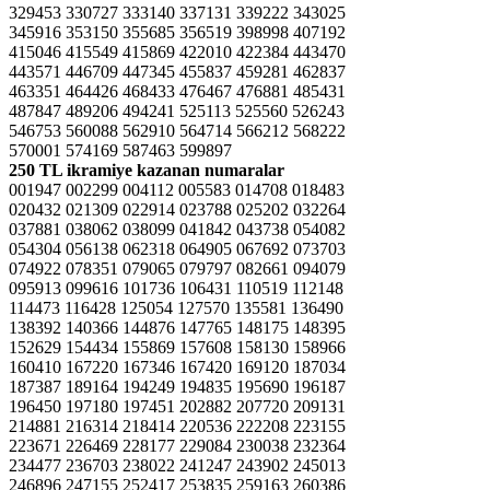
329453 330727 333140 337131 339222 343025
345916 353150 355685 356519 398998 407192
415046 415549 415869 422010 422384 443470
443571 446709 447345 455837 459281 462837
463351 464426 468433 476467 476881 485431
487847 489206 494241 525113 525560 526243
546753 560088 562910 564714 566212 568222
570001 574169 587463 599897
250 TL ikramiye kazanan numaralar
001947 002299 004112 005583 014708 018483
020432 021309 022914 023788 025202 032264
037881 038062 038099 041842 043738 054082
054304 056138 062318 064905 067692 073703
074922 078351 079065 079797 082661 094079
095913 099616 101736 106431 110519 112148
114473 116428 125054 127570 135581 136490
138392 140366 144876 147765 148175 148395
152629 154434 155869 157608 158130 158966
160410 167220 167346 167420 169120 187034
187387 189164 194249 194835 195690 196187
196450 197180 197451 202882 207720 209131
214881 216314 218414 220536 222208 223155
223671 226469 228177 229084 230038 232364
234477 236703 238022 241247 243902 245013
246896 247155 252417 253835 259163 260386