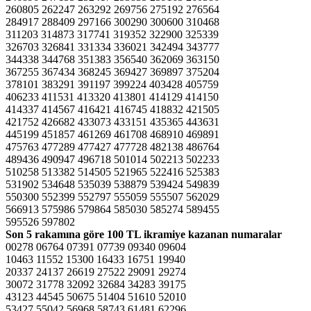
260805 262247 263292 269756 275192 276564
284917 288409 297166 300290 300600 310468
311203 314873 317741 319352 322900 325339
326703 326841 331334 336021 342494 343777
344338 344768 351383 356540 362069 363150
367255 367434 368245 369427 369897 375204
378101 383291 391197 399224 403428 405759
406233 411531 413320 413801 414129 414150
414337 414567 416421 416745 418832 421505
421752 426682 433073 433151 435365 443631
445199 451857 461269 461708 468910 469891
475763 477289 477427 477728 482138 486764
489436 490947 496718 501014 502213 502233
510258 513382 514505 521965 522416 525383
531902 534648 535039 538879 539424 549839
550300 552399 552797 555059 555507 562029
566913 575986 579864 585030 585274 589455
595526 597802
Son 5 rakamına göre
100 TL ikramiye kazanan numaralar
00278 06764 07391 07739 09340 09604
10463 11552 15300 16433 16751 19940
20337 24137 26619 27522 29091 29274
30072 31778 32092 32684 34283 39175
43123 44545 50675 51404 51610 52010
53427 55042 56968 58743 61481 62296