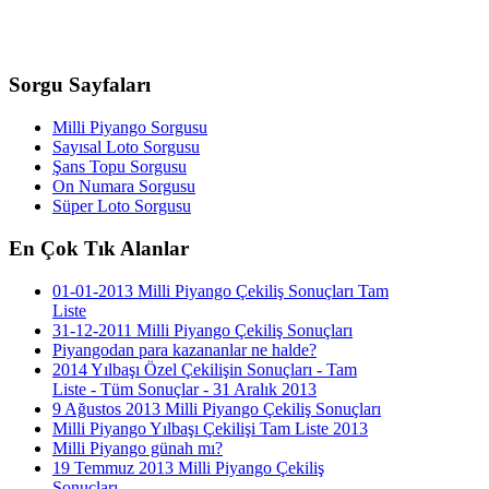
Sorgu
Sayfaları
Milli Piyango Sorgusu
Sayısal Loto Sorgusu
Şans Topu Sorgusu
On Numara Sorgusu
Süper Loto Sorgusu
En
Çok Tık Alanlar
01-01-2013 Milli Piyango Çekiliş Sonuçları Tam
Liste
31-12-2011 Milli Piyango Çekiliş Sonuçları
Piyangodan para kazananlar ne halde?
2014 Yılbaşı Özel Çekilişin Sonuçları - Tam
Liste - Tüm Sonuçlar - 31 Aralık 2013
9 Ağustos 2013 Milli Piyango Çekiliş Sonuçları
Milli Piyango Yılbaşı Çekilişi Tam Liste 2013
Milli Piyango günah mı?
19 Temmuz 2013 Milli Piyango Çekiliş
Sonuçları