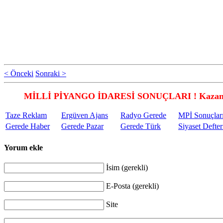
< Önceki
Sonraki >
MİLLİ PİYANGO İDARESİ SONUÇLARI ! Kazandı
Taze Reklam
Ergüven Ajans
Radyo Gerede
MPİ Sonuçlar
Gerede Haber
Gerede Pazar
Gerede Türk
Siyaset Defter
Yorum ekle
İsim (gerekli)
E-Posta (gerekli)
Site