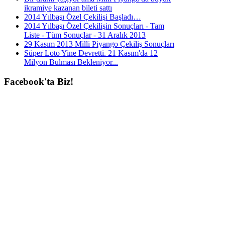
ikramiye kazanan bileti sattı
2014 Yılbaşı Özel Çekilişi Başladı…
2014 Yılbaşı Özel Çekilişin Sonuçları - Tam
Liste - Tüm Sonuçlar - 31 Aralık 2013
29 Kasım 2013 Milli Piyango Çekiliş Sonuçları
Süper Loto Yine Devretti. 21 Kasım'da 12
Milyon Bulması Bekleniyor...
Facebook'ta
Biz!