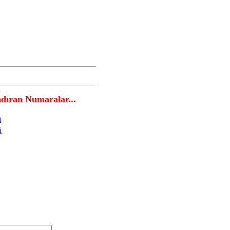
ran Numaralar...
ı
i