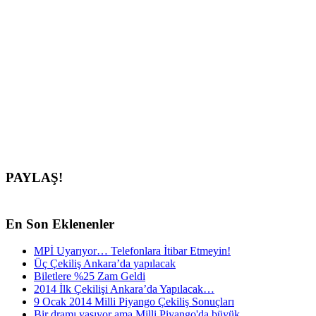
PAYLAŞ!
En
Son Eklenenler
MPİ Uyarıyor… Telefonlara İtibar Etmeyin!
Üç Çekiliş Ankara’da yapılacak
Biletlere %25 Zam Geldi
2014 İlk Çekilişi Ankara’da Yapılacak…
9 Ocak 2014 Milli Piyango Çekiliş Sonuçları
Bir dramı yaşıyor ama Milli Piyango'da büyük