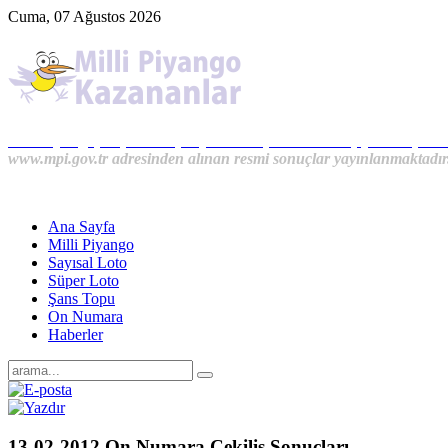
Cuma, 07 Ağustos 2026
Milli Piyango, Süper Loto, Sayısal Loto, On Numara, Şans Topu S
www.mpi.gov.tr adresinden alınan resmi sonuçlar yayınlanmaktadır
Ana Sayfa
Milli Piyango
Sayısal Loto
Süper Loto
Şans Topu
On Numara
Haberler
13-02-2012 On Numara Çekiliş Sonuçları