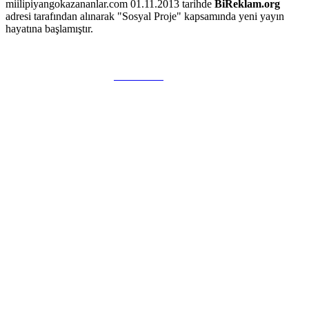
miilipiyangokazananlar.com 01.11.2013 tarihde
BiReklam.org
adresi tarafından alınarak "Sosyal Proje" kapsamında yeni yayın
hayatına başlamıştır.
WEB TASARIM & Hosting
BiReklam.org