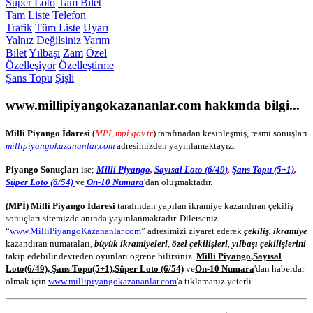
Süper Loto
Tam Bilet
Tam Liste
Telefon
Trafik
Tüm Liste
Uyarı
Yalnız Değilsiniz
Yarım
Bilet
Yılbaşı
Zam
Özel
Özelleşiyor
Özelleştirme
Şans Topu
Şişli
www.millipiyangokazananlar.com
hakkında bilgi...
Milli Piyango İdaresi
(
MPİ, mpi gov.tr
) tarafınadan kesinleşmiş, resmi sonuşları
millipiyangokazananlar.com
adresimizden yayınlamaktayız.
Piyango Sonuçları
ise;
Milli Piyango
,
Sayısal Loto (6/49)
,
Şans Topu (5+1)
,
Süper Loto (6/54)
ve
On-10 Numara
'dan oluşmaktadır.
(MPİ) Milli Piyango İdaresi
tarafından yapılan ikramiye kazandıran çekiliş
sonuçları sitemizde anında yayınlanmaktadır. Dilerseniz
“
www.MilliPiyangoKazananlar.com
” adresimizi ziyaret ederek
çekiliş, ikramiye
kazandıran numaraları,
büyük ikramiyeleri
,
özel çekilişleri
,
yılbaşı çekilişlerini
takip edebilir devreden oyunları öğrene bilirsiniz.
Milli Piyango
,
Sayısal
Loto
(6/49)
,
Şans Topu
(5+1)
,
Süper Loto (6/54)
ve
On-10 Numara
'dan haberdar
olmak için
www.millipiyangokazananlar.com
'a tıklamanız yeterli...