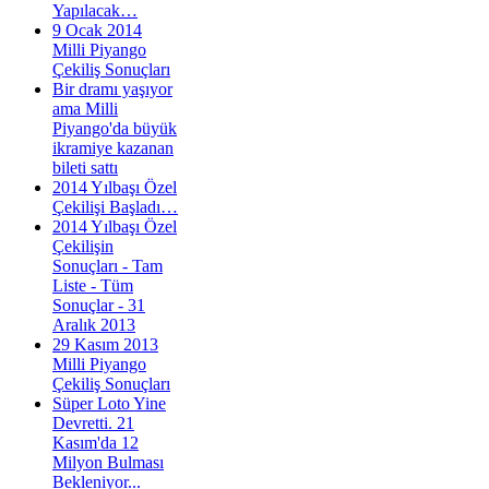
Yapılacak…
9 Ocak 2014
Milli Piyango
Çekiliş Sonuçları
Bir dramı yaşıyor
ama Milli
Piyango'da büyük
ikramiye kazanan
bileti sattı
2014 Yılbaşı Özel
Çekilişi Başladı…
2014 Yılbaşı Özel
Çekilişin
Sonuçları - Tam
Liste - Tüm
Sonuçlar - 31
Aralık 2013
29 Kasım 2013
Milli Piyango
Çekiliş Sonuçları
Süper Loto Yine
Devretti. 21
Kasım'da 12
Milyon Bulması
Bekleniyor...