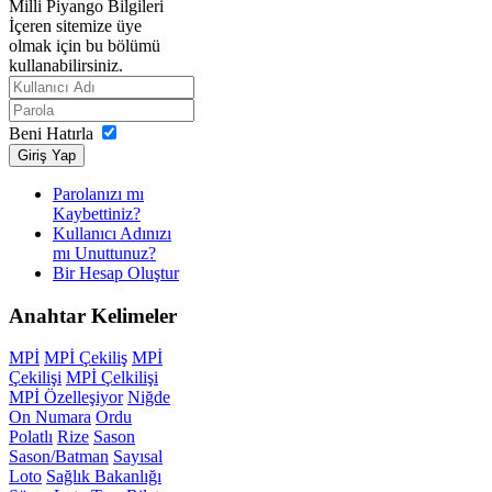
Milli Piyango Bilgileri
İçeren sitemize üye
olmak için bu bölümü
kullanabilirsiniz.
Beni Hatırla
Giriş Yap
Parolanızı mı
Kaybettiniz?
Kullanıcı Adınızı
mı Unuttunuz?
Bir Hesap Oluştur
Anahtar
Kelimeler
MPİ
MPİ Çekiliş
MPİ
Çekilişi
MPİ Çelkilişi
MPİ Özelleşiyor
Niğde
On Numara
Ordu
Polatlı
Rize
Sason
Sason/Batman
Sayısal
Loto
Sağlık Bakanlığı