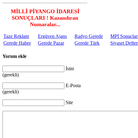
MİLLİ PİYANGO İDARESİ
SONUÇLARI ! Kazandıran
Numaralar...
Taze Reklam
Ergüven Ajans
Radyo Gerede
MPİ Sonuçlar
Gerede Haber
Gerede Pazar
Gerede Türk
Siyaset Defter
Yorum ekle
İsim
(gerekli)
E-Posta
(gerekli)
Site