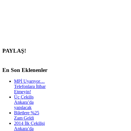
PAYLAŞ!
En
Son Eklenenler
MPİ Uyarıyor…
Telefonlara İtibar
Etmeyin!
Üç Çekiliş
Ankara’da
yapılacak
Biletlere %25
Zam Geldi
2014 İlk Çekilişi
Ankara’da