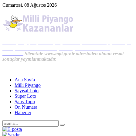
Cumartesi, 08 Ağustos 2026
Milli Piyango, Süper Loto, Sayısal Loto, On Numara, Şans Topu
Sonuçları ve MPİ Haberleri, İkramiye Kazananlardan
Haberler...
Sitemizde www.mpi.gov.tr adresinden alınan resmi
sonuçlar yayınlanmaktadır.
Ana Sayfa
Milli Piyango
Sayısal Loto
Süper Loto
Şans Topu
On Numara
Haberler