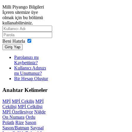
Milli Piyango Bilgileri
İçeren sitemize üye
olmak için bu bölümü
kullanabilirsiniz.
Beni Hatırla
Giriş Yap
Parolanızı mı
Kaybettiniz?
Kullanıcı Adınızı
mı Unuttunuz?
Bir Hesap Oluştur
Anahtar
Kelimeler
MPİ
MPİ Çekiliş
MPİ
Çekilişi
MPİ Çelkilişi
MPİ Özelleşiyor
Niğde
On Numara
Ordu
Polatlı
Rize
Sason
Sason/Batman
Sayısal