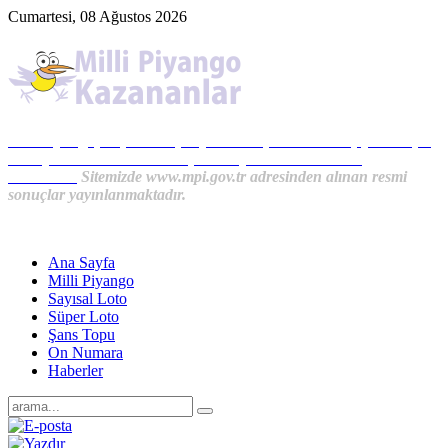
Cumartesi, 08 Ağustos 2026
Milli Piyango, Süper Loto, Sayısal Loto, On Numara, Şans Topu
Sonuçları ve MPİ Haberleri, İkramiye Kazananlardan
Haberler...
Sitemizde www.mpi.gov.tr adresinden alınan resmi
sonuçlar yayınlanmaktadır.
Ana Sayfa
Milli Piyango
Sayısal Loto
Süper Loto
Şans Topu
On Numara
Haberler