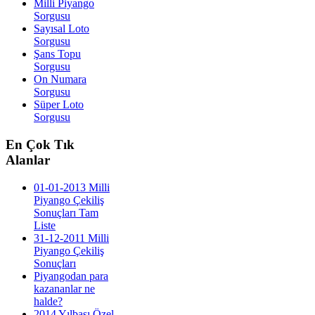
Milli Piyango
Sorgusu
Sayısal Loto
Sorgusu
Şans Topu
Sorgusu
On Numara
Sorgusu
Süper Loto
Sorgusu
En
Çok Tık
Alanlar
01-01-2013 Milli
Piyango Çekiliş
Sonuçları Tam
Liste
31-12-2011 Milli
Piyango Çekiliş
Sonuçları
Piyangodan para
kazananlar ne
halde?
2014 Yılbaşı Özel