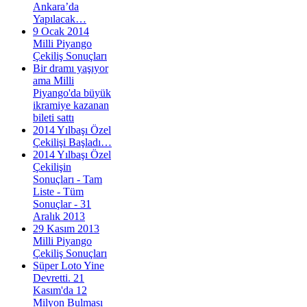
Ankara’da
Yapılacak…
9 Ocak 2014
Milli Piyango
Çekiliş Sonuçları
Bir dramı yaşıyor
ama Milli
Piyango'da büyük
ikramiye kazanan
bileti sattı
2014 Yılbaşı Özel
Çekilişi Başladı…
2014 Yılbaşı Özel
Çekilişin
Sonuçları - Tam
Liste - Tüm
Sonuçlar - 31
Aralık 2013
29 Kasım 2013
Milli Piyango
Çekiliş Sonuçları
Süper Loto Yine
Devretti. 21
Kasım'da 12
Milyon Bulması