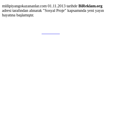
miilipiyangokazananlar.com 01.11.2013 tarihde
BiReklam.org
adresi tarafından alınarak "Sosyal Proje" kapsamında yeni yayın
hayatına başlamıştır.
WEB TASARIM & Hosting
BiReklam.org