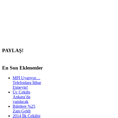
PAYLAŞ!
En
Son Eklenenler
MPİ Uyarıyor…
Telefonlara İtibar
Etmeyin!
Üç Çekiliş
Ankara’da
yapılacak
Biletlere %25
Zam Geldi
2014 İlk Çekilişi