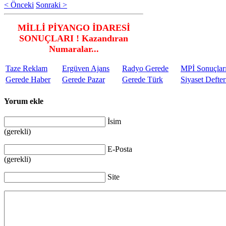
< Önceki
Sonraki >
MİLLİ PİYANGO İDARESİ
SONUÇLARI ! Kazandıran
Numaralar...
Taze Reklam
Ergüven Ajans
Radyo Gerede
MPİ Sonuçlar
Gerede Haber
Gerede Pazar
Gerede Türk
Siyaset Defter
Yorum ekle
İsim
(gerekli)
E-Posta
(gerekli)
Site