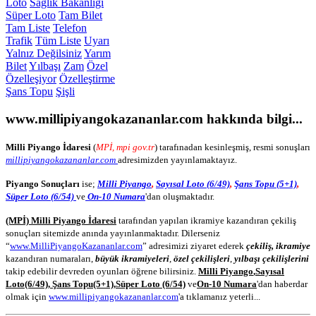
Loto
Sağlık Bakanlığı
Süper Loto
Tam Bilet
Tam Liste
Telefon
Trafik
Tüm Liste
Uyarı
Yalnız Değilsiniz
Yarım
Bilet
Yılbaşı
Zam
Özel
Özelleşiyor
Özelleştirme
Şans Topu
Şişli
www.millipiyangokazananlar.com
hakkında bilgi...
Milli Piyango İdaresi
(
MPİ, mpi gov.tr
) tarafınadan kesinleşmiş, resmi sonuşları
millipiyangokazananlar.com
adresimizden yayınlamaktayız.
Piyango Sonuçları
ise;
Milli Piyango
,
Sayısal Loto (6/49)
,
Şans Topu (5+1)
,
Süper Loto (6/54)
ve
On-10 Numara
'dan oluşmaktadır.
(MPİ) Milli Piyango İdaresi
tarafından yapılan ikramiye kazandıran çekiliş
sonuçları sitemizde anında yayınlanmaktadır. Dilerseniz
“
www.MilliPiyangoKazananlar.com
” adresimizi ziyaret ederek
çekiliş, ikramiye
kazandıran numaraları,
büyük ikramiyeleri
,
özel çekilişleri
,
yılbaşı çekilişlerini
takip edebilir devreden oyunları öğrene bilirsiniz.
Milli Piyango
,
Sayısal
Loto
(6/49)
,
Şans Topu
(5+1)
,
Süper Loto (6/54)
ve
On-10 Numara
'dan haberdar
olmak için
www.millipiyangokazananlar.com
'a tıklamanız yeterli...