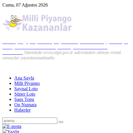
Cuma, 07 Ağustos 2026
Milli Piyango, Süper Loto, Sayısal Loto, On Numara, Şans Topu
Sonuçları ve MPİ Haberleri, İkramiye Kazananlardan
Haberler...
Sitemizde www.mpi.gov.tr adresinden alınan resmi
sonuçlar yayınlanmaktadır.
Ana Sayfa
Milli Piyango
Sayısal Loto
Süper Loto
Şans Topu
On Numara
Haberler