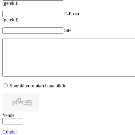
(gerekli)
E-Posta
(gerekli)
Site
Sonraki yorumları bana bildir
Yenile
Gönder