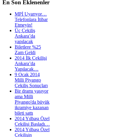
En
Son Eklenenler
MPİ Uyarıyor…
Telefonlara İtibar
Etmeyin!
Üç Çekiliş
Ankara’da
yapılacak
Biletlere %25
Zam Geldi
2014 İlk Çekilişi
Ankara’da
Yapılacak…
9 Ocak 2014
Milli Piyango
Çekiliş Sonuçları
Bir dramı yaşıyor
ama Milli
Piyango'da büyük
ikramiye kazanan
bileti sattı
2014 Yılbaşı Özel
Çekilişi Başladı…
2014 Yılbaşı Özel
Çekilişin