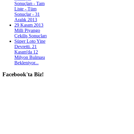
Sonuçları - Tam
Liste - Tüm
Sonuçlar - 31
Aralık 2013
29 Kasım 2013
Milli Piyango
Çekiliş Sonuçları
Süper Loto Yine
Devretti. 21
Kasım'da 12
Milyon Bulması
Bekleniyor...
Facebook'ta
Biz!