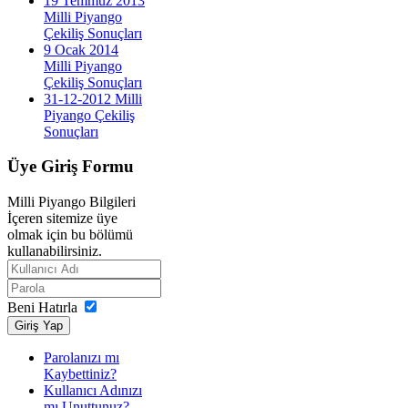
19 Temmuz 2013
Milli Piyango
Çekiliş Sonuçları
9 Ocak 2014
Milli Piyango
Çekiliş Sonuçları
31-12-2012 Milli
Piyango Çekiliş
Sonuçları
Üye
Giriş Formu
Milli Piyango Bilgileri
İçeren sitemize üye
olmak için bu bölümü
kullanabilirsiniz.
Beni Hatırla
Giriş Yap
Parolanızı mı
Kaybettiniz?
Kullanıcı Adınızı
mı Unuttunuz?