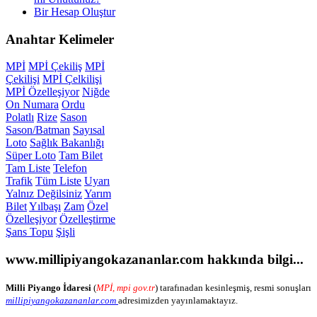
Bir Hesap Oluştur
Anahtar
Kelimeler
MPİ
MPİ Çekiliş
MPİ
Çekilişi
MPİ Çelkilişi
MPİ Özelleşiyor
Niğde
On Numara
Ordu
Polatlı
Rize
Sason
Sason/Batman
Sayısal
Loto
Sağlık Bakanlığı
Süper Loto
Tam Bilet
Tam Liste
Telefon
Trafik
Tüm Liste
Uyarı
Yalnız Değilsiniz
Yarım
Bilet
Yılbaşı
Zam
Özel
Özelleşiyor
Özelleştirme
Şans Topu
Şişli
www.millipiyangokazananlar.com
hakkında bilgi...
Milli Piyango İdaresi
(
MPİ, mpi gov.tr
) tarafınadan kesinleşmiş, resmi sonuşları
millipiyangokazananlar.com
adresimizden yayınlamaktayız.