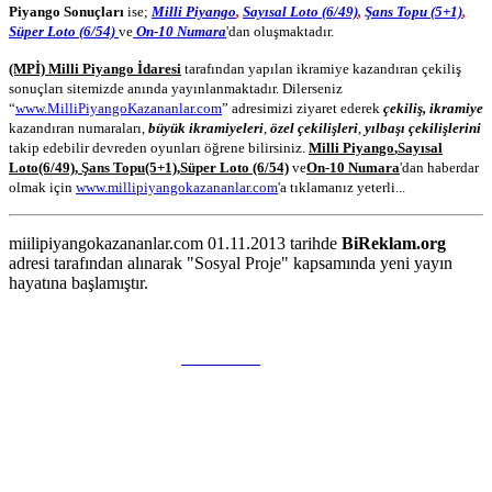
Piyango Sonuçları
ise;
Milli Piyango
,
Sayısal Loto (6/49)
,
Şans Topu (5+1)
,
Süper Loto (6/54)
ve
On-10 Numara
'dan oluşmaktadır.
(MPİ) Milli Piyango İdaresi
tarafından yapılan ikramiye kazandıran çekiliş
sonuçları sitemizde anında yayınlanmaktadır. Dilerseniz
“
www.MilliPiyangoKazananlar.com
” adresimizi ziyaret ederek
çekiliş, ikramiye
kazandıran numaraları,
büyük ikramiyeleri
,
özel çekilişleri
,
yılbaşı çekilişlerini
takip edebilir devreden oyunları öğrene bilirsiniz.
Milli Piyango
,
Sayısal
Loto
(6/49)
,
Şans Topu
(5+1)
,
Süper Loto (6/54)
ve
On-10 Numara
'dan haberdar
olmak için
www.millipiyangokazananlar.com
'a tıklamanız yeterli...
miilipiyangokazananlar.com 01.11.2013 tarihde
BiReklam.org
adresi tarafından alınarak "Sosyal Proje" kapsamında yeni yayın
hayatına başlamıştır.
WEB TASARIM & Hosting
BiReklam.org