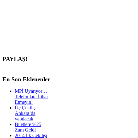
PAYLAŞ!
En
Son Eklenenler
MPİ Uyarıyor…
Telefonlara İtibar
Etmeyin!
Üç Çekiliş
Ankara’da
yapılacak
Biletlere %25
Zam Geldi
2014 İlk Çekilişi