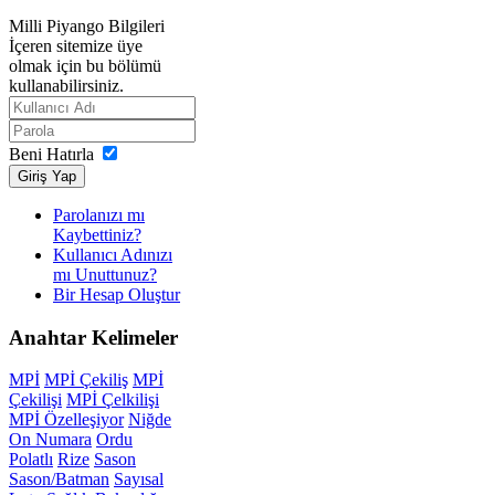
Milli Piyango Bilgileri
İçeren sitemize üye
olmak için bu bölümü
kullanabilirsiniz.
Beni Hatırla
Giriş Yap
Parolanızı mı
Kaybettiniz?
Kullanıcı Adınızı
mı Unuttunuz?
Bir Hesap Oluştur
Anahtar
Kelimeler
MPİ
MPİ Çekiliş
MPİ
Çekilişi
MPİ Çelkilişi
MPİ Özelleşiyor
Niğde
On Numara
Ordu
Polatlı
Rize
Sason
Sason/Batman
Sayısal