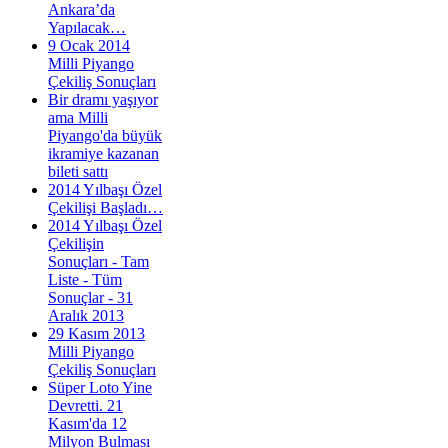
Ankara’da
Yapılacak…
9 Ocak 2014
Milli Piyango
Çekiliş Sonuçları
Bir dramı yaşıyor
ama Milli
Piyango'da büyük
ikramiye kazanan
bileti sattı
2014 Yılbaşı Özel
Çekilişi Başladı…
2014 Yılbaşı Özel
Çekilişin
Sonuçları - Tam
Liste - Tüm
Sonuçlar - 31
Aralık 2013
29 Kasım 2013
Milli Piyango
Çekiliş Sonuçları
Süper Loto Yine
Devretti. 21
Kasım'da 12
Milyon Bulması