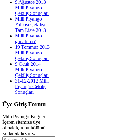
9 Ağustos 2013
Milli Piyango
Çekiliş Sonuçları
Milli Piyango
Yılbaşı Çekilişi
Tam Liste 2013
Milli Piyango
günah mı?
19 Temmuz 2013
Milli Piyango
Çekiliş Sonuçları
9 Ocak 2014
Milli Piyango
Çekiliş Sonuçları
31-12-2012 Milli
Piyango Çekiliş
Sonuçları
Üye
Giriş Formu
Milli Piyango Bilgileri
İçeren sitemize üye
olmak için bu bölümü
kullanabilirsiniz.