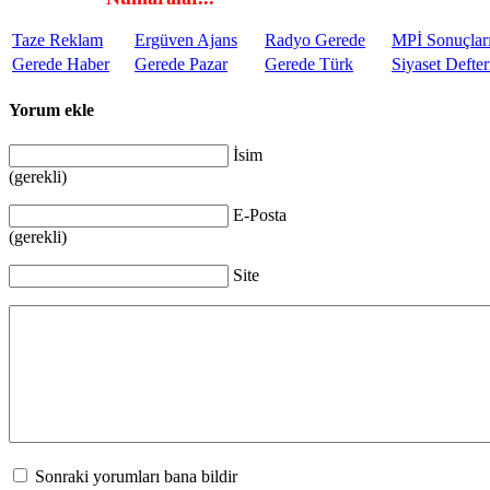
Taze Reklam
Ergüven Ajans
Radyo Gerede
MPİ Sonuçlar
Gerede Haber
Gerede Pazar
Gerede Türk
Siyaset Defter
Yorum ekle
İsim
(gerekli)
E-Posta
(gerekli)
Site
Sonraki yorumları bana bildir