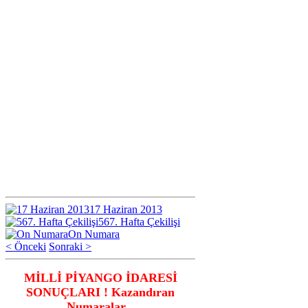
17 Haziran 2013
567. Hafta Çekilişi
On Numara
< Önceki
Sonraki >
MİLLİ PİYANGO İDARESİ
SONUÇLARI ! Kazandıran
Numaralar...