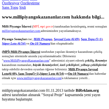
Özelleşiyor
Özelleştirme
Şans Topu
Şişli
www.millipiyangokazananlar.com
hakkında bilgi...
Milli Piyango İdaresi
(
MPİ, mpi gov.tr
) tarafınadan kesinleşmiş, resmi sonuşları
millipiyangokazananlar.com
adresimizden yayınlamaktayız.
Piyango Sonuçları
ise;
Milli Piyango
,
Sayısal Loto (6/49)
,
Şans Topu (5+1)
,
Süper Loto (6/54)
ve
On-10 Numara
'dan oluşmaktadır.
(MPİ) Milli Piyango İdaresi
tarafından yapılan ikramiye kazandıran çekiliş
sonuçları sitemizde anında yayınlanmaktadır. Dilerseniz
“
www.MilliPiyangoKazananlar.com
” adresimizi ziyaret ederek
çekiliş, ikramiye
kazandıran numaraları,
büyük ikramiyeleri
,
özel çekilişleri
,
yılbaşı çekilişlerini
takip edebilir devreden oyunları öğrene bilirsiniz.
Milli Piyango
,
Sayısal
Loto
(6/49)
,
Şans Topu
(5+1)
,
Süper Loto (6/54)
ve
On-10 Numara
'dan haberdar
olmak için
www.millipiyangokazananlar.com
'a tıklamanız yeterli...
miilipiyangokazananlar.com 01.11.2013 tarihde
BiReklam.org
adresi tarafından alınarak "Sosyal Proje" kapsamında yeni yayın
hayatına başlamıştır.