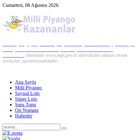
Cumartesi, 08 Ağustos 2026
Milli Piyango, Süper Loto, Sayısal Loto, On Numara, Şans Topu
Sonuçları ve MPİ Haberleri, İkramiye Kazananlardan
Haberler...
Sitemizde www.mpi.gov.tr adresinden alınan resmi
sonuçlar yayınlanmaktadır.
Ana Sayfa
Milli Piyango
Sayısal Loto
Süper Loto
Şans Topu
On Numara
Haberler