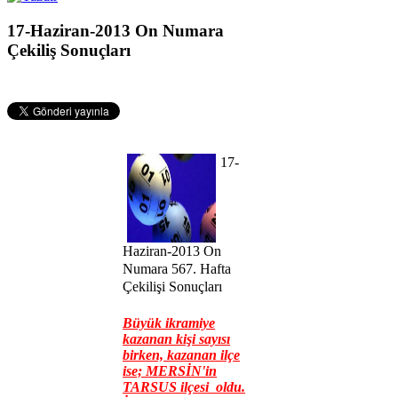
17-Haziran-2013 On Numara
Çekiliş Sonuçları
17-
Haziran-2013 On
Numara 567. Hafta
Çekilişi Sonuçları
Büyük ikramiye
kazanan kişi sayısı
birken, kazanan ilçe
ise; MERSİN'in
TARSUS ilçesi oldu.