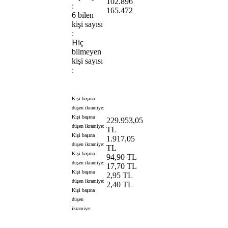
102.896
:
165.472
6 bilen
kişi sayısı
:
Hiç
bilmeyen
kişi sayısı
:
Kişi başına
düşen ikramiye:
Kişi başına
229.953,05
düşen ikramiye:
TL
Kişi başına
1.917,05
düşen ikramiye:
TL
Kişi başına
94,90 TL
düşen ikramiye:
17,70 TL
Kişi başına
2,95 TL
düşen ikramiye:
2,40 TL
Kişi başına
düşen
ikramiye: