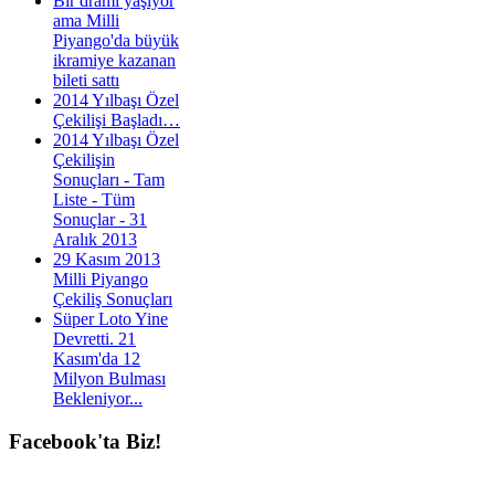
Bir dramı yaşıyor
ama Milli
Piyango'da büyük
ikramiye kazanan
bileti sattı
2014 Yılbaşı Özel
Çekilişi Başladı…
2014 Yılbaşı Özel
Çekilişin
Sonuçları - Tam
Liste - Tüm
Sonuçlar - 31
Aralık 2013
29 Kasım 2013
Milli Piyango
Çekiliş Sonuçları
Süper Loto Yine
Devretti. 21
Kasım'da 12
Milyon Bulması
Bekleniyor...
Facebook'ta
Biz!