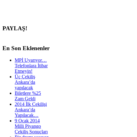
PAYLAŞ!
En
Son Eklenenler
MPİ Uyarıyor…
Telefonlara İtibar
Etmeyin!
Üç Çekiliş
Ankara’da
yapılacak
Biletlere %25
Zam Geldi
2014 İlk Çekilişi
Ankara’da
Yapılacak…
9 Ocak 2014
Milli Piyango
Çekiliş Sonuçları