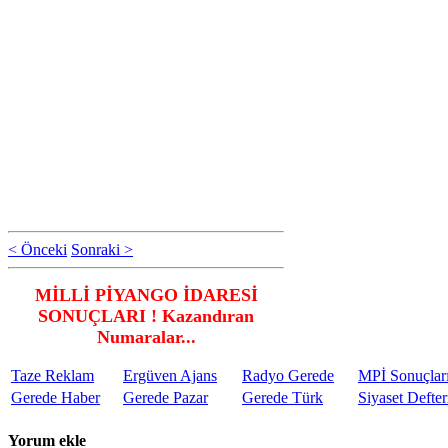
< Önceki
Sonraki >
MİLLİ PİYANGO İDARESİ
SONUÇLARI ! Kazandıran
Numaralar...
Taze Reklam
Ergüven Ajans
Radyo Gerede
MPİ Sonuçlar
Gerede Haber
Gerede Pazar
Gerede Türk
Siyaset Defter
Yorum ekle