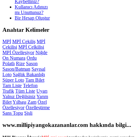
Kaybettiniz?
Kullanıcı Adınızı
mı Unuttunuz?
Bir Hesap Oluştur
Anahtar
Kelimeler
MPİ
MPİ Çekiliş
MPİ
Çekilişi
MPİ Çelkilişi
MPİ Özelleşiyor
Niğde
On Numara
Ordu
Polatlı
Rize
Sason
Sason/Batman
Sayısal
Loto
Sağlık Bakanlığı
Süper Loto
Tam Bilet
Tam Liste
Telefon
Trafik
Tüm Liste
Uyarı
Yalnız Değilsiniz
Yarım
Bilet
Yılbaşı
Zam
Özel
Özelleşiyor
Özelleştirme
Şans Topu
Şişli
www.millipiyangokazananlar.com
hakkında bilgi...