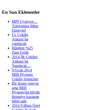
En
Son Eklenenler
MPİ Uyarıyor…
Telefonlara İtibar
Etmeyin!
Üç Çekiliş
Ankara’da
yapılacak
Biletlere %25
Zam Geldi
2014 İlk Çekilişi
Ankara’da
Yapılacak…
9 Ocak 2014
Milli Piyango
Çekiliş Sonuçları
Bir dramı yaşıyor
ama Milli
Piyango'da büyük
ikramiye kazanan
bileti sattı
2014 Yılbaşı Özel
Çekilişi Başladı…