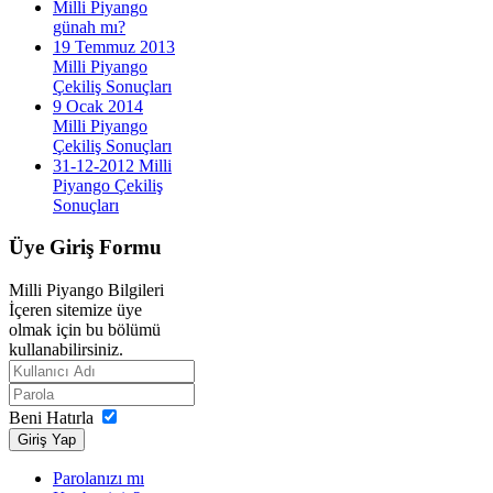
Milli Piyango
günah mı?
19 Temmuz 2013
Milli Piyango
Çekiliş Sonuçları
9 Ocak 2014
Milli Piyango
Çekiliş Sonuçları
31-12-2012 Milli
Piyango Çekiliş
Sonuçları
Üye
Giriş Formu
Milli Piyango Bilgileri
İçeren sitemize üye
olmak için bu bölümü
kullanabilirsiniz.
Beni Hatırla
Giriş Yap
Parolanızı mı