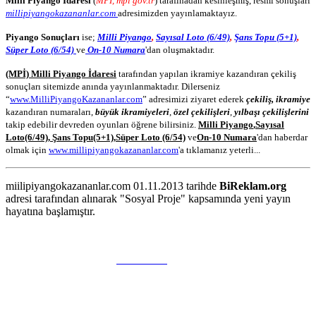
Milli Piyango İdaresi
(
MPİ, mpi gov.tr
) tarafınadan kesinleşmiş, resmi sonuşları
millipiyangokazananlar.com
adresimizden yayınlamaktayız.
Piyango Sonuçları
ise;
Milli Piyango
,
Sayısal Loto (6/49)
,
Şans Topu (5+1)
,
Süper Loto (6/54)
ve
On-10 Numara
'dan oluşmaktadır.
(MPİ) Milli Piyango İdaresi
tarafından yapılan ikramiye kazandıran çekiliş
sonuçları sitemizde anında yayınlanmaktadır. Dilerseniz
“
www.MilliPiyangoKazananlar.com
” adresimizi ziyaret ederek
çekiliş, ikramiye
kazandıran numaraları,
büyük ikramiyeleri
,
özel çekilişleri
,
yılbaşı çekilişlerini
takip edebilir devreden oyunları öğrene bilirsiniz.
Milli Piyango
,
Sayısal
Loto
(6/49)
,
Şans Topu
(5+1)
,
Süper Loto (6/54)
ve
On-10 Numara
'dan haberdar
olmak için
www.millipiyangokazananlar.com
'a tıklamanız yeterli...
miilipiyangokazananlar.com 01.11.2013 tarihde
BiReklam.org
adresi tarafından alınarak "Sosyal Proje" kapsamında yeni yayın
hayatına başlamıştır.
WEB TASARIM & Hosting
BiReklam.org