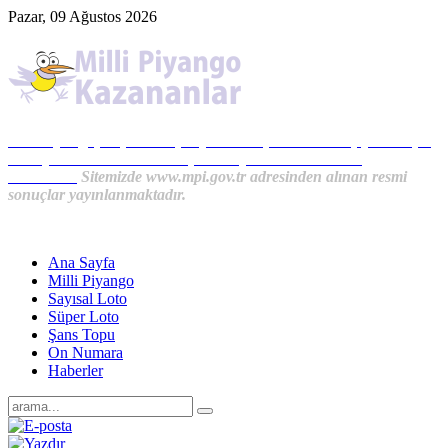
Pazar, 09 Ağustos 2026
Milli Piyango, Süper Loto, Sayısal Loto, On Numara, Şans Topu
Sonuçları ve MPİ Haberleri, İkramiye Kazananlardan
Haberler...
Sitemizde www.mpi.gov.tr adresinden alınan resmi
sonuçlar yayınlanmaktadır.
Ana Sayfa
Milli Piyango
Sayısal Loto
Süper Loto
Şans Topu
On Numara
Haberler