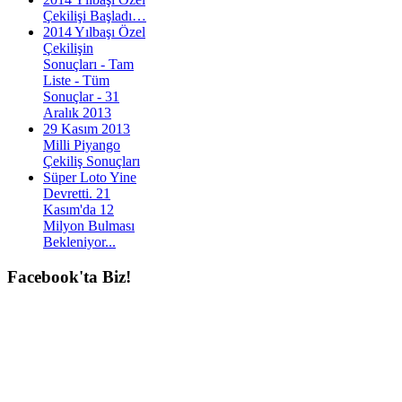
Çekilişi Başladı…
2014 Yılbaşı Özel
Çekilişin
Sonuçları - Tam
Liste - Tüm
Sonuçlar - 31
Aralık 2013
29 Kasım 2013
Milli Piyango
Çekiliş Sonuçları
Süper Loto Yine
Devretti. 21
Kasım'da 12
Milyon Bulması
Bekleniyor...
Facebook'ta
Biz!