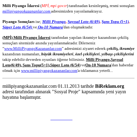
Milli Piyango İdaresi
(
MPİ, mpi gov.tr
) tarafınadan kesinleşmiş, resmi sonuşları
millipiyangokazananlar.com
adresimizden yayınlamaktayız.
Piyango Sonuçları
ise;
Milli Piyango
,
Sayısal Loto (6/49)
,
Şans Topu (5+1)
,
Süper Loto (6/54)
ve
On-10 Numara
'dan oluşmaktadır.
(MPİ) Milli Piyango İdaresi
tarafından yapılan ikramiye kazandıran çekiliş
sonuçları sitemizde anında yayınlanmaktadır. Dilerseniz
“
www.MilliPiyangoKazananlar.com
” adresimizi ziyaret ederek
çekiliş, ikramiye
kazandıran numaraları,
büyük ikramiyeleri
,
özel çekilişleri
,
yılbaşı çekilişlerini
takip edebilir devreden oyunları öğrene bilirsiniz.
Milli Piyango
,
Sayısal
Loto
(6/49)
,
Şans Topu
(5+1)
,
Süper Loto (6/54)
ve
On-10 Numara
'dan haberdar
olmak için
www.millipiyangokazananlar.com
'a tıklamanız yeterli...
miilipiyangokazananlar.com 01.11.2013 tarihde
BiReklam.org
adresi tarafından alınarak "Sosyal Proje" kapsamında yeni yayın
hayatına başlamıştır.
WEB TASARIM & Hosting
BiReklam.org