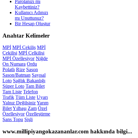
Parolanızı mı
Kaybettiniz?
Kullanıcı Adınızı
mı Unuttunuz?
Bir Hesap Oluştur
Anahtar
Kelimeler
MPİ
MPİ Çekiliş
MPİ
Çekilişi
MPİ Çelkilişi
MPİ Özelleşiyor
Niğde
On Numara
Ordu
Polatlı
Rize
Sason
Sason/Batman
Sayısal
Loto
Sağlık Bakanlığı
Süper Loto
Tam Bilet
Tam Liste
Telefon
Trafik
Tüm Liste
Uyarı
Yalnız Değilsiniz
Yarım
Bilet
Yılbaşı
Zam
Özel
Özelleşiyor
Özelleştirme
Şans Topu
Şişli
www.millipiyangokazananlar.com
hakkında bilgi...