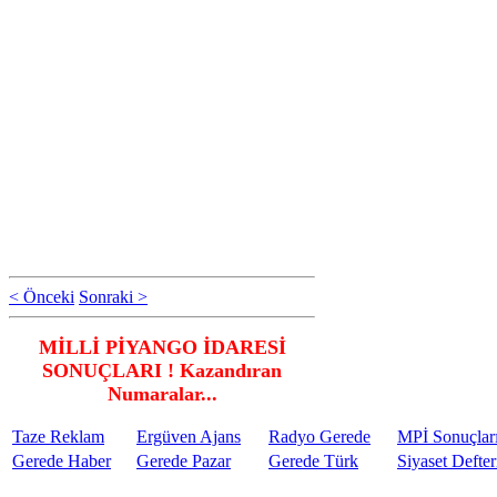
< Önceki
Sonraki >
MİLLİ PİYANGO İDARESİ
SONUÇLARI ! Kazandıran
Numaralar...
Taze Reklam
Ergüven Ajans
Radyo Gerede
MPİ Sonuçlar
Gerede Haber
Gerede Pazar
Gerede Türk
Siyaset Defter