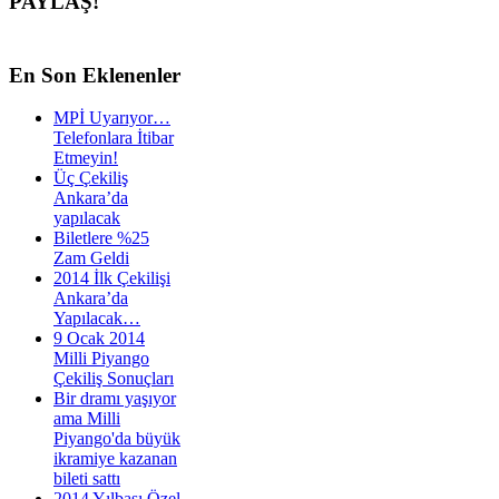
PAYLAŞ!
En
Son Eklenenler
MPİ Uyarıyor…
Telefonlara İtibar
Etmeyin!
Üç Çekiliş
Ankara’da
yapılacak
Biletlere %25
Zam Geldi
2014 İlk Çekilişi
Ankara’da
Yapılacak…
9 Ocak 2014
Milli Piyango
Çekiliş Sonuçları
Bir dramı yaşıyor
ama Milli
Piyango'da büyük
ikramiye kazanan
bileti sattı
2014 Yılbaşı Özel