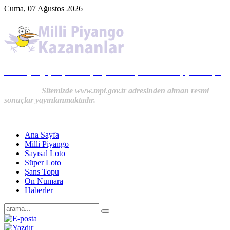
Cuma, 07 Ağustos 2026
Milli Piyango, Süper Loto, Sayısal Loto, On Numara, Şans Topu
Sonuçları ve MPİ Haberleri, İkramiye Kazananlardan
Haberler...
Sitemizde www.mpi.gov.tr adresinden alınan resmi
sonuçlar yayınlanmaktadır.
Ana Sayfa
Milli Piyango
Sayısal Loto
Süper Loto
Şans Topu
On Numara
Haberler