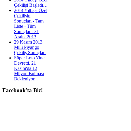
Çekilişi Başladı…
2014 Yılbaşı Özel
Çekilişin
Sonuçları - Tam
Liste - Tüm
Sonuçlar - 31
Aralık 2013
29 Kasım 2013
Milli Piyango
Çekiliş Sonuçları
Süper Loto Yine
Devretti. 21
Kasım'da 12
Milyon Bulması
Bekleniyor...
Facebook'ta
Biz!