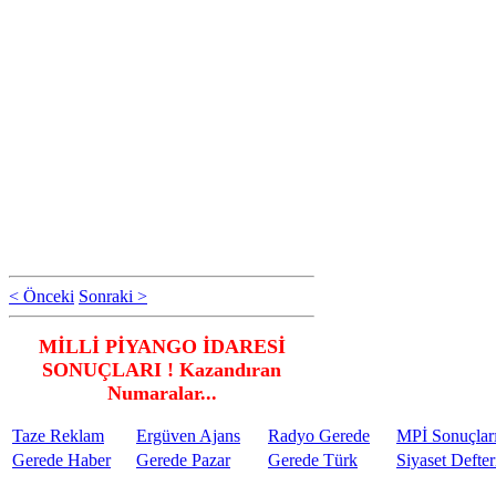
< Önceki
Sonraki >
MİLLİ PİYANGO İDARESİ
SONUÇLARI ! Kazandıran
Numaralar...
Taze Reklam
Ergüven Ajans
Radyo Gerede
MPİ Sonuçlar
Gerede Haber
Gerede Pazar
Gerede Türk
Siyaset Defter