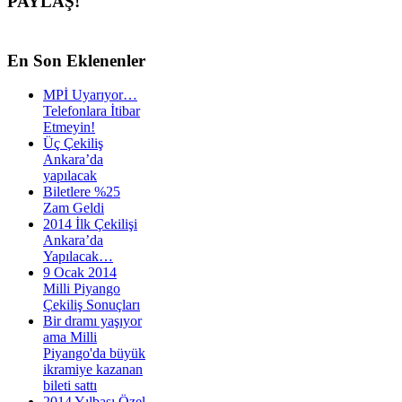
PAYLAŞ!
En
Son Eklenenler
MPİ Uyarıyor…
Telefonlara İtibar
Etmeyin!
Üç Çekiliş
Ankara’da
yapılacak
Biletlere %25
Zam Geldi
2014 İlk Çekilişi
Ankara’da
Yapılacak…
9 Ocak 2014
Milli Piyango
Çekiliş Sonuçları
Bir dramı yaşıyor
ama Milli
Piyango'da büyük
ikramiye kazanan
bileti sattı
2014 Yılbaşı Özel