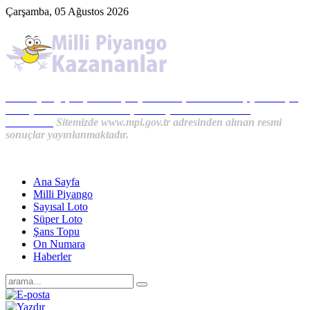
Çarşamba, 05 Ağustos 2026
Milli Piyango, Süper Loto, Sayısal Loto, On Numara, Şans Topu
Sonuçları ve MPİ Haberleri, İkramiye Kazananlardan
Haberler...
Sitemizde www.mpi.gov.tr adresinden alınan resmi
sonuçlar yayınlanmaktadır.
Ana Sayfa
Milli Piyango
Sayısal Loto
Süper Loto
Şans Topu
On Numara
Haberler