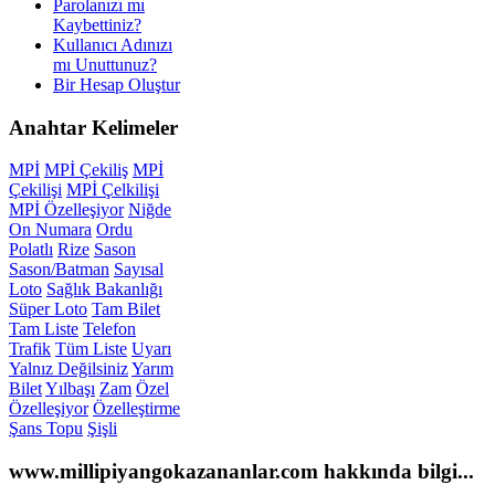
Parolanızı mı
Kaybettiniz?
Kullanıcı Adınızı
mı Unuttunuz?
Bir Hesap Oluştur
Anahtar
Kelimeler
MPİ
MPİ Çekiliş
MPİ
Çekilişi
MPİ Çelkilişi
MPİ Özelleşiyor
Niğde
On Numara
Ordu
Polatlı
Rize
Sason
Sason/Batman
Sayısal
Loto
Sağlık Bakanlığı
Süper Loto
Tam Bilet
Tam Liste
Telefon
Trafik
Tüm Liste
Uyarı
Yalnız Değilsiniz
Yarım
Bilet
Yılbaşı
Zam
Özel
Özelleşiyor
Özelleştirme
Şans Topu
Şişli
www.millipiyangokazananlar.com
hakkında bilgi...