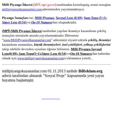
Milli Piyango İdaresi
(
MPİ, mpi gov.tr
) tarafınadan kesinleşmiş, resmi sonuşları
millipiyangokazananlar.com
adresimizden yayınlamaktayız.
Piyango Sonuçları
ise;
Milli Piyango
,
Sayısal Loto (6/49)
,
Şans Topu (5+1)
,
Süper Loto (6/54)
ve
On-10 Numara
'dan oluşmaktadır.
(MPİ) Milli Piyango İdaresi
tarafından yapılan ikramiye kazandıran çekiliş
sonuçları sitemizde anında yayınlanmaktadır. Dilerseniz
“
www.MilliPiyangoKazananlar.com
” adresimizi ziyaret ederek
çekiliş, ikramiye
kazandıran numaraları,
büyük ikramiyeleri
,
özel çekilişleri
,
yılbaşı çekilişlerini
takip edebilir devreden oyunları öğrene bilirsiniz.
Milli Piyango
,
Sayısal
Loto
(6/49)
,
Şans Topu
(5+1)
,
Süper Loto (6/54)
ve
On-10 Numara
'dan haberdar
olmak için
www.millipiyangokazananlar.com
'a tıklamanız yeterli...
miilipiyangokazananlar.com 01.11.2013 tarihde
BiReklam.org
adresi tarafından alınarak "Sosyal Proje" kapsamında yeni yayın
hayatına başlamıştır.
WEB TASARIM & Hosting
BiReklam.org