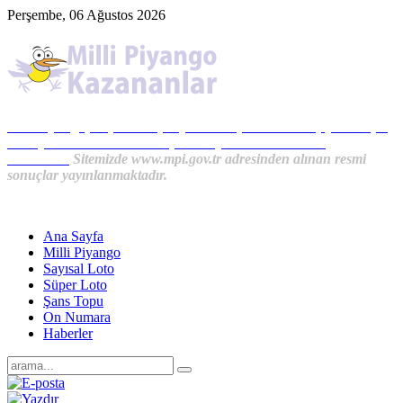
Perşembe, 06 Ağustos 2026
Milli Piyango, Süper Loto, Sayısal Loto, On Numara, Şans Topu
Sonuçları ve MPİ Haberleri, İkramiye Kazananlardan
Haberler...
Sitemizde www.mpi.gov.tr adresinden alınan resmi
sonuçlar yayınlanmaktadır.
Ana Sayfa
Milli Piyango
Sayısal Loto
Süper Loto
Şans Topu
On Numara
Haberler