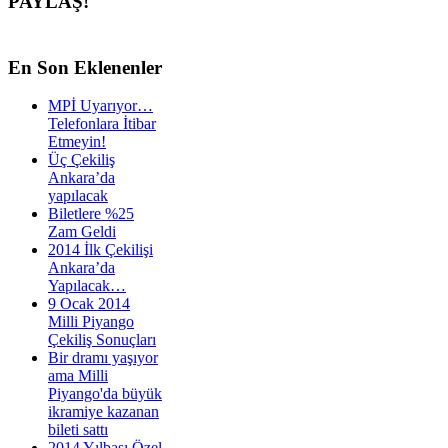
PAYLAŞ!
En
Son Eklenenler
MPİ Uyarıyor…
Telefonlara İtibar
Etmeyin!
Üç Çekiliş
Ankara’da
yapılacak
Biletlere %25
Zam Geldi
2014 İlk Çekilişi
Ankara’da
Yapılacak…
9 Ocak 2014
Milli Piyango
Çekiliş Sonuçları
Bir dramı yaşıyor
ama Milli
Piyango'da büyük
ikramiye kazanan
bileti sattı
2014 Yılbaşı Özel