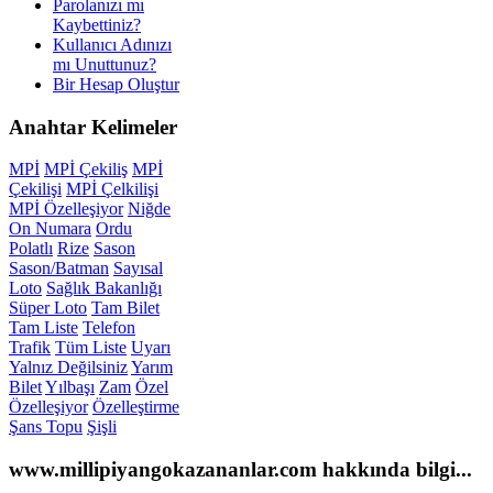
Parolanızı mı
Kaybettiniz?
Kullanıcı Adınızı
mı Unuttunuz?
Bir Hesap Oluştur
Anahtar
Kelimeler
MPİ
MPİ Çekiliş
MPİ
Çekilişi
MPİ Çelkilişi
MPİ Özelleşiyor
Niğde
On Numara
Ordu
Polatlı
Rize
Sason
Sason/Batman
Sayısal
Loto
Sağlık Bakanlığı
Süper Loto
Tam Bilet
Tam Liste
Telefon
Trafik
Tüm Liste
Uyarı
Yalnız Değilsiniz
Yarım
Bilet
Yılbaşı
Zam
Özel
Özelleşiyor
Özelleştirme
Şans Topu
Şişli
www.millipiyangokazananlar.com
hakkında bilgi...