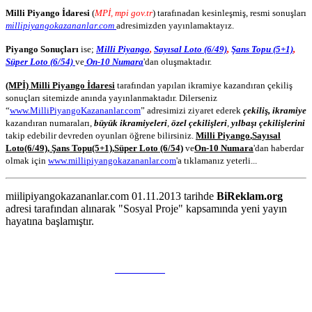
Milli Piyango İdaresi
(
MPİ, mpi gov.tr
) tarafınadan kesinleşmiş, resmi sonuşları
millipiyangokazananlar.com
adresimizden yayınlamaktayız.
Piyango Sonuçları
ise;
Milli Piyango
,
Sayısal Loto (6/49)
,
Şans Topu (5+1)
,
Süper Loto (6/54)
ve
On-10 Numara
'dan oluşmaktadır.
(MPİ) Milli Piyango İdaresi
tarafından yapılan ikramiye kazandıran çekiliş
sonuçları sitemizde anında yayınlanmaktadır. Dilerseniz
“
www.MilliPiyangoKazananlar.com
” adresimizi ziyaret ederek
çekiliş, ikramiye
kazandıran numaraları,
büyük ikramiyeleri
,
özel çekilişleri
,
yılbaşı çekilişlerini
takip edebilir devreden oyunları öğrene bilirsiniz.
Milli Piyango
,
Sayısal
Loto
(6/49)
,
Şans Topu
(5+1)
,
Süper Loto (6/54)
ve
On-10 Numara
'dan haberdar
olmak için
www.millipiyangokazananlar.com
'a tıklamanız yeterli...
miilipiyangokazananlar.com 01.11.2013 tarihde
BiReklam.org
adresi tarafından alınarak "Sosyal Proje" kapsamında yeni yayın
hayatına başlamıştır.
WEB TASARIM & Hosting
BiReklam.org