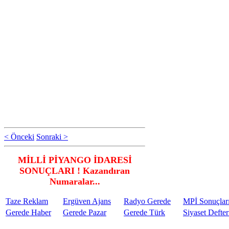
< Önceki
Sonraki >
MİLLİ PİYANGO İDARESİ
SONUÇLARI ! Kazandıran
Numaralar...
Taze Reklam
Ergüven Ajans
Radyo Gerede
MPİ Sonuçlar
Gerede Haber
Gerede Pazar
Gerede Türk
Siyaset Defter