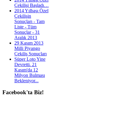
Çekilişi Başladı…
2014 Yılbaşı Özel
Çekilişin
Sonuçları - Tam
Liste - Tüm
Sonuçlar - 31
Aralık 2013
29 Kasım 2013
Milli Piyango
Çekiliş Sonuçları
Süper Loto Yine
Devretti. 21
Kasım'da 12
Milyon Bulması
Bekleniyor...
Facebook'ta
Biz!