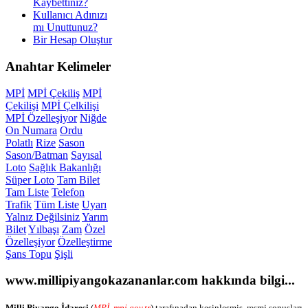
Kaybettiniz?
Kullanıcı Adınızı
mı Unuttunuz?
Bir Hesap Oluştur
Anahtar
Kelimeler
MPİ
MPİ Çekiliş
MPİ
Çekilişi
MPİ Çelkilişi
MPİ Özelleşiyor
Niğde
On Numara
Ordu
Polatlı
Rize
Sason
Sason/Batman
Sayısal
Loto
Sağlık Bakanlığı
Süper Loto
Tam Bilet
Tam Liste
Telefon
Trafik
Tüm Liste
Uyarı
Yalnız Değilsiniz
Yarım
Bilet
Yılbaşı
Zam
Özel
Özelleşiyor
Özelleştirme
Şans Topu
Şişli
www.millipiyangokazananlar.com
hakkında bilgi...
Milli Piyango İdaresi
(
MPİ, mpi gov.tr
) tarafınadan kesinleşmiş, resmi sonuşları