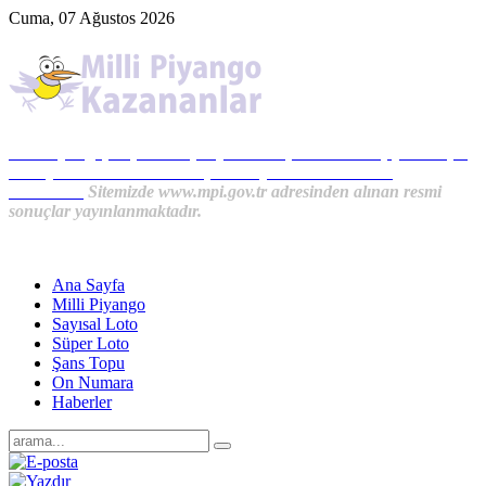
Cuma, 07 Ağustos 2026
Milli Piyango, Süper Loto, Sayısal Loto, On Numara, Şans Topu
Sonuçları ve MPİ Haberleri, İkramiye Kazananlardan
Haberler...
Sitemizde www.mpi.gov.tr adresinden alınan resmi
sonuçlar yayınlanmaktadır.
Ana Sayfa
Milli Piyango
Sayısal Loto
Süper Loto
Şans Topu
On Numara
Haberler