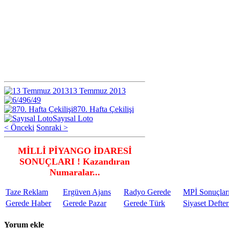
13 Temmuz 2013
6/49
870. Hafta Çekilişi
Sayısal Loto
< Önceki
Sonraki >
MİLLİ PİYANGO İDARESİ
SONUÇLARI ! Kazandıran
Numaralar...
Taze Reklam
Ergüven Ajans
Radyo Gerede
MPİ Sonuçlar
Gerede Haber
Gerede Pazar
Gerede Türk
Siyaset Defter
Yorum ekle