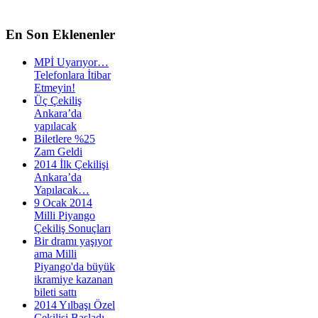
En
Son Eklenenler
MPİ Uyarıyor…
Telefonlara İtibar
Etmeyin!
Üç Çekiliş
Ankara’da
yapılacak
Biletlere %25
Zam Geldi
2014 İlk Çekilişi
Ankara’da
Yapılacak…
9 Ocak 2014
Milli Piyango
Çekiliş Sonuçları
Bir dramı yaşıyor
ama Milli
Piyango'da büyük
ikramiye kazanan
bileti sattı
2014 Yılbaşı Özel
Çekilişi Başladı…