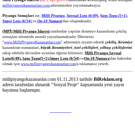
millipiyangokazananlar.com
adresimizden yayınlamaktayız.
Piyango Sonuçları
ise;
Milli Piyango
,
Sayısal Loto (6/49)
,
Şans Topu (5+1)
,
Süper Loto (6/54)
ve
On-10 Numara
'dan oluşmaktadır.
(MPİ) Milli Piyango İdaresi
tarafından yapılan ikramiye kazandıran çekiliş
sonuçları sitemizde anında yayınlanmaktadır. Dilerseniz
“
www.MilliPiyangoKazananlar.com
” adresimizi ziyaret ederek
çekiliş, ikramiye
kazandıran numaraları,
büyük ikramiyeleri
,
özel çekilişleri
,
yılbaşı çekilişlerini
takip edebilir devreden oyunları öğrene bilirsiniz.
Milli Piyango
,
Sayısal
Loto
(6/49)
,
Şans Topu
(5+1)
,
Süper Loto (6/54)
ve
On-10 Numara
'dan haberdar
olmak için
www.millipiyangokazananlar.com
'a tıklamanız yeterli...
miilipiyangokazananlar.com 01.11.2013 tarihde
BiReklam.org
adresi tarafından alınarak "Sosyal Proje" kapsamında yeni yayın
hayatına başlamıştır.
WEB TASARIM & Hosting
BiReklam.org