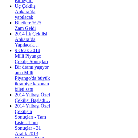
Etmeyin!
Üç Çekiliş
Ankara’da
yapılacak
Biletlere %25
Zam Geldi
2014 İlk Çekilişi
Ankara’da
Yapılacak…
9 Ocak 2014
Milli Piyango
Çekiliş Sonuçları
Bir dramı yaşıyor
ama Milli
Piyango'da büyük
ikramiye kazanan
bileti sattı
2014 Yılbaşı Özel
Çekilişi Başladı…
2014 Yılbaşı Özel
Çekilişin
Sonuçları - Tam
Liste - Tüm
Sonuçlar - 31
Aralık 2013