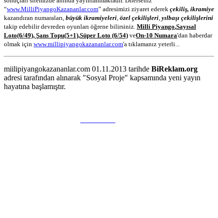
sonuçları sitemizde anında yayınlanmaktadır. Dilerseniz
“
www.MilliPiyangoKazananlar.com
” adresimizi ziyaret ederek
çekiliş, ikramiye
kazandıran numaraları,
büyük ikramiyeleri
,
özel çekilişleri
,
yılbaşı çekilişlerini
takip edebilir devreden oyunları öğrene bilirsiniz.
Milli Piyango
,
Sayısal
Loto
(6/49)
,
Şans Topu
(5+1)
,
Süper Loto (6/54)
ve
On-10 Numara
'dan haberdar
olmak için
www.millipiyangokazananlar.com
'a tıklamanız yeterli...
miilipiyangokazananlar.com 01.11.2013 tarihde
BiReklam.org
adresi tarafından alınarak "Sosyal Proje" kapsamında yeni yayın
hayatına başlamıştır.
WEB TASARIM & Hosting
BiReklam.org