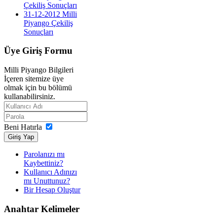
Çekiliş Sonuçları
31-12-2012 Milli
Piyango Çekiliş
Sonuçları
Üye
Giriş Formu
Milli Piyango Bilgileri
İçeren sitemize üye
olmak için bu bölümü
kullanabilirsiniz.
Beni Hatırla
Giriş Yap
Parolanızı mı
Kaybettiniz?
Kullanıcı Adınızı
mı Unuttunuz?
Bir Hesap Oluştur
Anahtar
Kelimeler