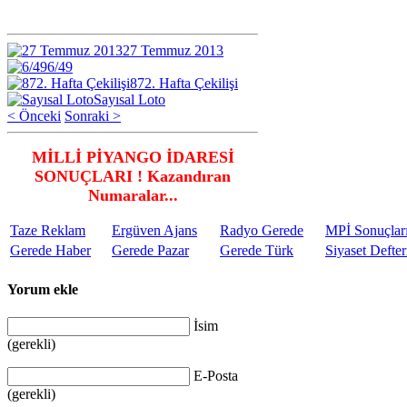
27 Temmuz 2013
6/49
872. Hafta Çekilişi
Sayısal Loto
< Önceki
Sonraki >
MİLLİ PİYANGO İDARESİ
SONUÇLARI ! Kazandıran
Numaralar...
Taze Reklam
Ergüven Ajans
Radyo Gerede
MPİ Sonuçlar
Gerede Haber
Gerede Pazar
Gerede Türk
Siyaset Defter
Yorum ekle
İsim
(gerekli)
E-Posta
(gerekli)