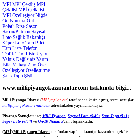
MPİ
MPİ Çekiliş
MPİ
Çekilişi
MPİ Çelkilişi
MPİ Özelleşiyor
Niğde
On Numara
Ordu
Polatlı
Rize
Sason
Sason/Batman
Sayısal
Loto
Sağlık Bakanlığı
Süper Loto
Tam Bilet
Tam Liste
Telefon
Trafik
Tüm Liste
Uyarı
Yalnız Değilsiniz
Yarım
Bilet
Yılbaşı
Zam
Özel
Özelleşiyor
Özelleştirme
Şans Topu
Şişli
www.millipiyangokazananlar.com
hakkında bilgi...
Milli Piyango İdaresi
(
MPİ, mpi gov.tr
) tarafınadan kesinleşmiş, resmi sonuşları
millipiyangokazananlar.com
adresimizden yayınlamaktayız.
Piyango Sonuçları
ise;
Milli Piyango
,
Sayısal Loto (6/49)
,
Şans Topu (5+1)
,
Süper Loto (6/54)
ve
On-10 Numara
'dan oluşmaktadır.
(MPİ) Milli Piyango İdaresi
tarafından yapılan ikramiye kazandıran çekiliş