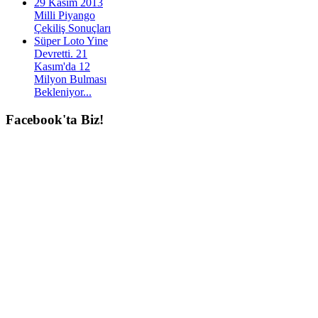
29 Kasım 2013
Milli Piyango
Çekiliş Sonuçları
Süper Loto Yine
Devretti. 21
Kasım'da 12
Milyon Bulması
Bekleniyor...
Facebook'ta
Biz!