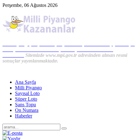
Perşembe, 06 Ağustos 2026
Milli Piyango, Süper Loto, Sayısal Loto, On Numara, Şans Topu
Sonuçları ve MPİ Haberleri, İkramiye Kazananlardan
Haberler...
Sitemizde www.mpi.gov.tr adresinden alınan resmi
sonuçlar yayınlanmaktadır.
Ana Sayfa
Milli Piyango
Sayısal Loto
Süper Loto
Şans Topu
On Numara
Haberler