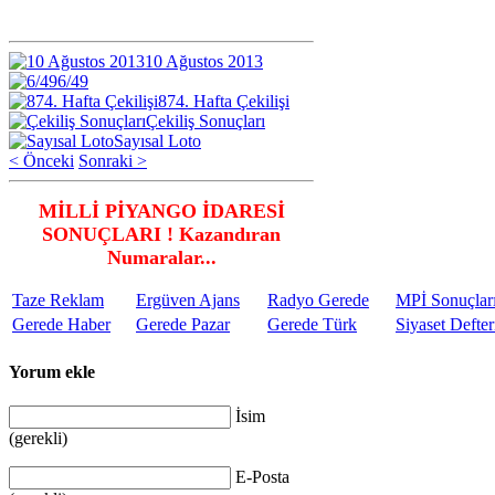
10 Ağustos 2013
6/49
874. Hafta Çekilişi
Çekiliş Sonuçları
Sayısal Loto
< Önceki
Sonraki >
MİLLİ PİYANGO İDARESİ
SONUÇLARI ! Kazandıran
Numaralar...
Taze Reklam
Ergüven Ajans
Radyo Gerede
MPİ Sonuçlar
Gerede Haber
Gerede Pazar
Gerede Türk
Siyaset Defter
Yorum ekle
İsim
(gerekli)
E-Posta