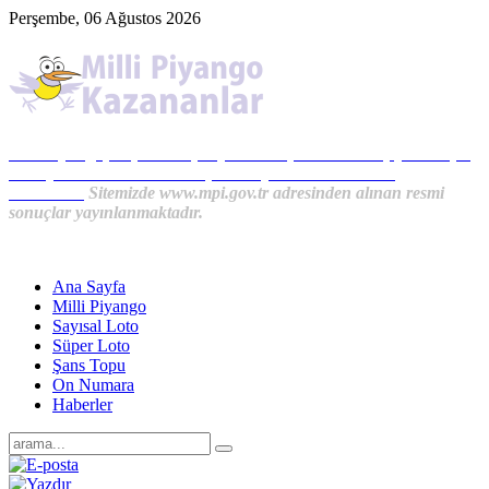
Perşembe, 06 Ağustos 2026
Milli Piyango, Süper Loto, Sayısal Loto, On Numara, Şans Topu
Sonuçları ve MPİ Haberleri, İkramiye Kazananlardan
Haberler...
Sitemizde www.mpi.gov.tr adresinden alınan resmi
sonuçlar yayınlanmaktadır.
Ana Sayfa
Milli Piyango
Sayısal Loto
Süper Loto
Şans Topu
On Numara
Haberler