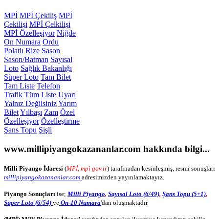
MPİ
MPİ Çekiliş
MPİ
Çekilişi
MPİ Çelkilişi
MPİ Özelleşiyor
Niğde
On Numara
Ordu
Polatlı
Rize
Sason
Sason/Batman
Sayısal
Loto
Sağlık Bakanlığı
Süper Loto
Tam Bilet
Tam Liste
Telefon
Trafik
Tüm Liste
Uyarı
Yalnız Değilsiniz
Yarım
Bilet
Yılbaşı
Zam
Özel
Özelleşiyor
Özelleştirme
Şans Topu
Şişli
www.millipiyangokazananlar.com
hakkında bilgi...
Milli Piyango İdaresi
(
MPİ, mpi gov.tr
) tarafınadan kesinleşmiş, resmi sonuşları
millipiyangokazananlar.com
adresimizden yayınlamaktayız.
Piyango Sonuçları
ise;
Milli Piyango
,
Sayısal Loto (6/49)
,
Şans Topu (5+1)
,
Süper Loto (6/54)
ve
On-10 Numara
'dan oluşmaktadır.