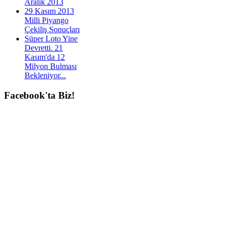
Aralık 2013
29 Kasım 2013
Milli Piyango
Çekiliş Sonuçları
Süper Loto Yine
Devretti. 21
Kasım'da 12
Milyon Bulması
Bekleniyor...
Facebook'ta
Biz!