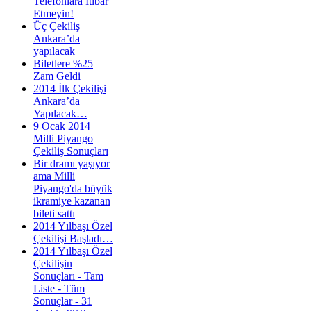
Telefonlara İtibar
Etmeyin!
Üç Çekiliş
Ankara’da
yapılacak
Biletlere %25
Zam Geldi
2014 İlk Çekilişi
Ankara’da
Yapılacak…
9 Ocak 2014
Milli Piyango
Çekiliş Sonuçları
Bir dramı yaşıyor
ama Milli
Piyango'da büyük
ikramiye kazanan
bileti sattı
2014 Yılbaşı Özel
Çekilişi Başladı…
2014 Yılbaşı Özel
Çekilişin
Sonuçları - Tam
Liste - Tüm
Sonuçlar - 31