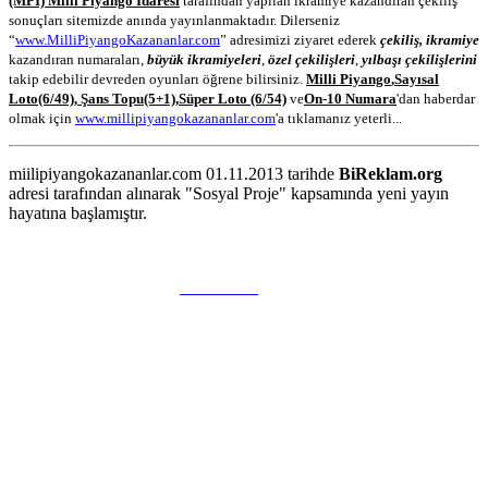
(MPİ) Milli Piyango İdaresi
tarafından yapılan ikramiye kazandıran çekiliş
sonuçları sitemizde anında yayınlanmaktadır. Dilerseniz
“
www.MilliPiyangoKazananlar.com
” adresimizi ziyaret ederek
çekiliş, ikramiye
kazandıran numaraları,
büyük ikramiyeleri
,
özel çekilişleri
,
yılbaşı çekilişlerini
takip edebilir devreden oyunları öğrene bilirsiniz.
Milli Piyango
,
Sayısal
Loto
(6/49)
,
Şans Topu
(5+1)
,
Süper Loto (6/54)
ve
On-10 Numara
'dan haberdar
olmak için
www.millipiyangokazananlar.com
'a tıklamanız yeterli...
miilipiyangokazananlar.com 01.11.2013 tarihde
BiReklam.org
adresi tarafından alınarak "Sosyal Proje" kapsamında yeni yayın
hayatına başlamıştır.
WEB TASARIM & Hosting
BiReklam.org