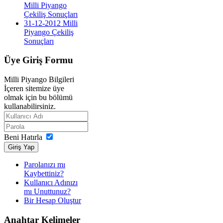
Milli Piyango
Çekiliş Sonuçları
31-12-2012 Milli
Piyango Çekiliş
Sonuçları
Üye
Giriş Formu
Milli Piyango Bilgileri
İçeren sitemize üye
olmak için bu bölümü
kullanabilirsiniz.
Beni Hatırla
Giriş Yap
Parolanızı mı
Kaybettiniz?
Kullanıcı Adınızı
mı Unuttunuz?
Bir Hesap Oluştur
Anahtar
Kelimeler