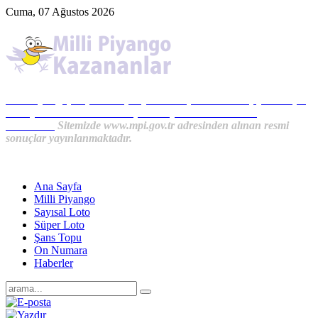
Cuma, 07 Ağustos 2026
Milli Piyango, Süper Loto, Sayısal Loto, On Numara, Şans Topu
Sonuçları ve MPİ Haberleri, İkramiye Kazananlardan
Haberler...
Sitemizde www.mpi.gov.tr adresinden alınan resmi
sonuçlar yayınlanmaktadır.
Ana Sayfa
Milli Piyango
Sayısal Loto
Süper Loto
Şans Topu
On Numara
Haberler