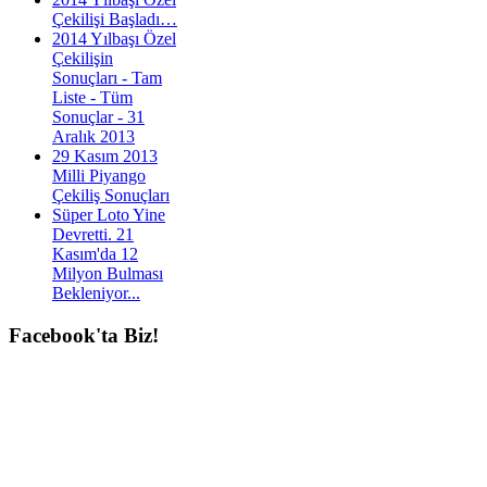
Çekilişi Başladı…
2014 Yılbaşı Özel
Çekilişin
Sonuçları - Tam
Liste - Tüm
Sonuçlar - 31
Aralık 2013
29 Kasım 2013
Milli Piyango
Çekiliş Sonuçları
Süper Loto Yine
Devretti. 21
Kasım'da 12
Milyon Bulması
Bekleniyor...
Facebook'ta
Biz!