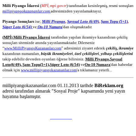
Milli Piyango İdaresi
(
MPİ, mpi gov.tr
) tarafınadan kesinleşmiş, resmi sonuşları
millipiyangokazananlar.com
adresimizden yayınlamaktayız.
Piyango Sonuçları
ise;
Milli Piyango
,
Sayısal Loto (6/49)
,
Şans Topu (5+1)
,
Süper Loto (6/54)
ve
On-10 Numara
'dan oluşmaktadır.
(MPİ) Milli Piyango İdaresi
tarafından yapılan ikramiye kazandıran çekiliş
sonuçları sitemizde anında yayınlanmaktadır. Dilerseniz
“
www.MilliPiyangoKazananlar.com
” adresimizi ziyaret ederek
çekiliş, ikramiye
kazandıran numaraları,
büyük ikramiyeleri
,
özel çekilişleri
,
yılbaşı çekilişlerini
takip edebilir devreden oyunları öğrene bilirsiniz.
Milli Piyango
,
Sayısal
Loto
(6/49)
,
Şans Topu
(5+1)
,
Süper Loto (6/54)
ve
On-10 Numara
'dan haberdar
olmak için
www.millipiyangokazananlar.com
'a tıklamanız yeterli...
miilipiyangokazananlar.com 01.11.2013 tarihde
BiReklam.org
adresi tarafından alınarak "Sosyal Proje" kapsamında yeni yayın
hayatına başlamıştır.
WEB TASARIM & Hosting
BiReklam.org