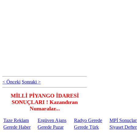
< Önceki
Sonraki >
MİLLİ PİYANGO İDARESİ
SONUÇLARI ! Kazandıran
Numaralar...
Taze Reklam
Ergüven Ajans
Radyo Gerede
MPİ Sonuçlar
Gerede Haber
Gerede Pazar
Gerede Türk
Siyaset Defter