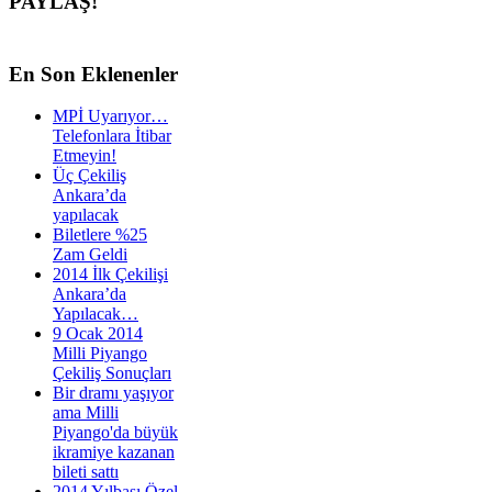
PAYLAŞ!
En
Son Eklenenler
MPİ Uyarıyor…
Telefonlara İtibar
Etmeyin!
Üç Çekiliş
Ankara’da
yapılacak
Biletlere %25
Zam Geldi
2014 İlk Çekilişi
Ankara’da
Yapılacak…
9 Ocak 2014
Milli Piyango
Çekiliş Sonuçları
Bir dramı yaşıyor
ama Milli
Piyango'da büyük
ikramiye kazanan
bileti sattı
2014 Yılbaşı Özel