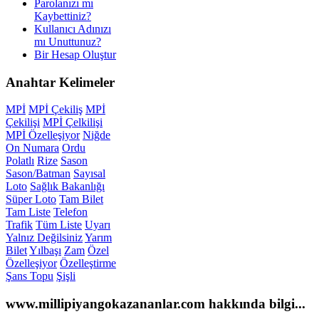
Parolanızı mı
Kaybettiniz?
Kullanıcı Adınızı
mı Unuttunuz?
Bir Hesap Oluştur
Anahtar
Kelimeler
MPİ
MPİ Çekiliş
MPİ
Çekilişi
MPİ Çelkilişi
MPİ Özelleşiyor
Niğde
On Numara
Ordu
Polatlı
Rize
Sason
Sason/Batman
Sayısal
Loto
Sağlık Bakanlığı
Süper Loto
Tam Bilet
Tam Liste
Telefon
Trafik
Tüm Liste
Uyarı
Yalnız Değilsiniz
Yarım
Bilet
Yılbaşı
Zam
Özel
Özelleşiyor
Özelleştirme
Şans Topu
Şişli
www.millipiyangokazananlar.com
hakkında bilgi...