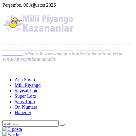
Perşembe, 06 Ağustos 2026
Milli Piyango, Süper Loto, Sayısal Loto, On Numara, Şans Topu
Sonuçları ve MPİ Haberleri, İkramiye Kazananlardan
Haberler...
Sitemizde www.mpi.gov.tr adresinden alınan resmi
sonuçlar yayınlanmaktadır.
Ana Sayfa
Milli Piyango
Sayısal Loto
Süper Loto
Şans Topu
On Numara
Haberler