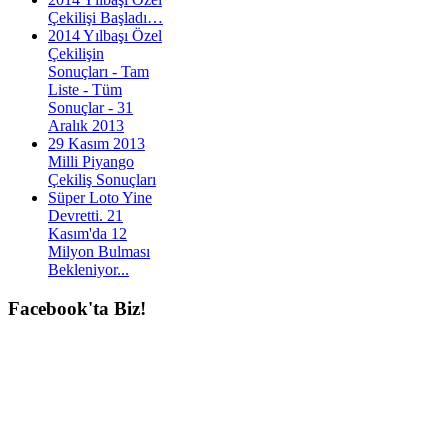
Çekilişi Başladı…
2014 Yılbaşı Özel
Çekilişin
Sonuçları - Tam
Liste - Tüm
Sonuçlar - 31
Aralık 2013
29 Kasım 2013
Milli Piyango
Çekiliş Sonuçları
Süper Loto Yine
Devretti. 21
Kasım'da 12
Milyon Bulması
Bekleniyor...
Facebook'ta
Biz!