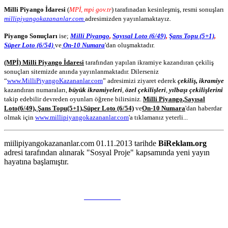
Milli Piyango İdaresi
(
MPİ, mpi gov.tr
) tarafınadan kesinleşmiş, resmi sonuşları
millipiyangokazananlar.com
adresimizden yayınlamaktayız.
Piyango Sonuçları
ise;
Milli Piyango
,
Sayısal Loto (6/49)
,
Şans Topu (5+1)
,
Süper Loto (6/54)
ve
On-10 Numara
'dan oluşmaktadır.
(MPİ) Milli Piyango İdaresi
tarafından yapılan ikramiye kazandıran çekiliş
sonuçları sitemizde anında yayınlanmaktadır. Dilerseniz
“
www.MilliPiyangoKazananlar.com
” adresimizi ziyaret ederek
çekiliş, ikramiye
kazandıran numaraları,
büyük ikramiyeleri
,
özel çekilişleri
,
yılbaşı çekilişlerini
takip edebilir devreden oyunları öğrene bilirsiniz.
Milli Piyango
,
Sayısal
Loto
(6/49)
,
Şans Topu
(5+1)
,
Süper Loto (6/54)
ve
On-10 Numara
'dan haberdar
olmak için
www.millipiyangokazananlar.com
'a tıklamanız yeterli...
miilipiyangokazananlar.com 01.11.2013 tarihde
BiReklam.org
adresi tarafından alınarak "Sosyal Proje" kapsamında yeni yayın
hayatına başlamıştır.
WEB TASARIM & Hosting
BiReklam.org