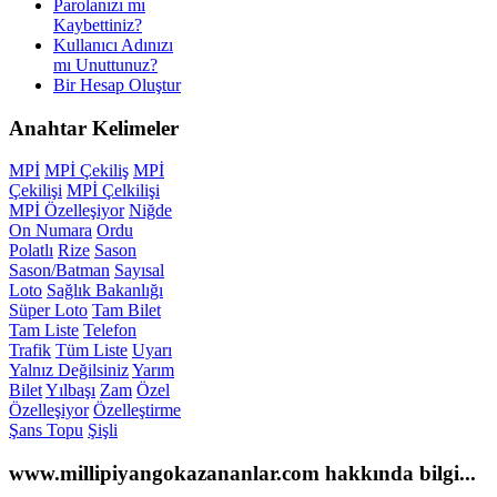
Parolanızı mı
Kaybettiniz?
Kullanıcı Adınızı
mı Unuttunuz?
Bir Hesap Oluştur
Anahtar
Kelimeler
MPİ
MPİ Çekiliş
MPİ
Çekilişi
MPİ Çelkilişi
MPİ Özelleşiyor
Niğde
On Numara
Ordu
Polatlı
Rize
Sason
Sason/Batman
Sayısal
Loto
Sağlık Bakanlığı
Süper Loto
Tam Bilet
Tam Liste
Telefon
Trafik
Tüm Liste
Uyarı
Yalnız Değilsiniz
Yarım
Bilet
Yılbaşı
Zam
Özel
Özelleşiyor
Özelleştirme
Şans Topu
Şişli
www.millipiyangokazananlar.com
hakkında bilgi...