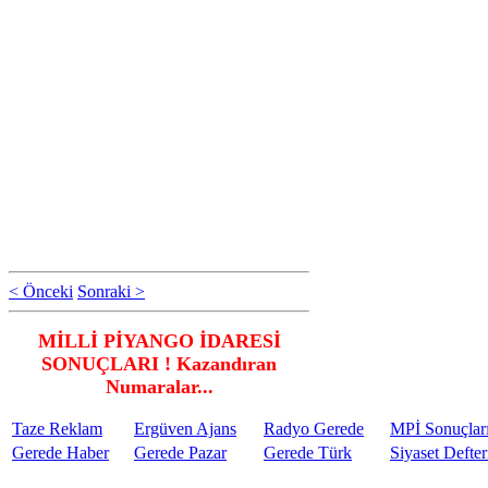
< Önceki
Sonraki >
MİLLİ PİYANGO İDARESİ
SONUÇLARI ! Kazandıran
Numaralar...
Taze Reklam
Ergüven Ajans
Radyo Gerede
MPİ Sonuçlar
Gerede Haber
Gerede Pazar
Gerede Türk
Siyaset Defter