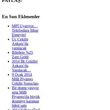
PAYLAŞ!
En
Son Eklenenler
MPİ Uyarıyor…
Telefonlara İtibar
Etmeyin!
Üç Çekiliş
Ankara’da
yapılacak
Biletlere %25
Zam Geldi
2014 İlk Çekilişi
Ankara’da
Yapılacak…
9 Ocak 2014
Milli Piyango
Çekiliş Sonuçları
Bir dramı yaşıyor
ama Milli
Piyango'da büyük
ikramiye kazanan
bileti sattı
2014 Yılbaşı Özel