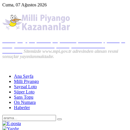
Cuma, 07 Ağustos 2026
Milli Piyango, Süper Loto, Sayısal Loto, On Numara, Şans Topu
Sonuçları ve MPİ Haberleri, İkramiye Kazananlardan
Haberler...
Sitemizde www.mpi.gov.tr adresinden alınan resmi
sonuçlar yayınlanmaktadır.
Ana Sayfa
Milli Piyango
Sayısal Loto
Süper Loto
Şans Topu
On Numara
Haberler