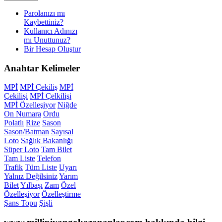
Parolanızı mı
Kaybettiniz?
Kullanıcı Adınızı
mı Unuttunuz?
Bir Hesap Oluştur
Anahtar
Kelimeler
MPİ
MPİ Çekiliş
MPİ
Çekilişi
MPİ Çelkilişi
MPİ Özelleşiyor
Niğde
On Numara
Ordu
Polatlı
Rize
Sason
Sason/Batman
Sayısal
Loto
Sağlık Bakanlığı
Süper Loto
Tam Bilet
Tam Liste
Telefon
Trafik
Tüm Liste
Uyarı
Yalnız Değilsiniz
Yarım
Bilet
Yılbaşı
Zam
Özel
Özelleşiyor
Özelleştirme
Şans Topu
Şişli