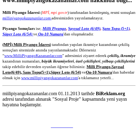
www.millipiyangokazananlar.com
hakkında bilgi...
Milli Piyango İdaresi
(
MPİ, mpi gov.tr
) tarafınadan kesinleşmiş, resmi sonuşları
millipiyangokazananlar.com
adresimizden yayınlamaktayız.
Piyango Sonuçları
ise;
Milli Piyango
,
Sayısal Loto (6/49)
,
Şans Topu (5+1)
,
Süper Loto (6/54)
ve
On-10 Numara
'dan oluşmaktadır.
(MPİ) Milli Piyango İdaresi
tarafından yapılan ikramiye kazandıran çekiliş
sonuçları sitemizde anında yayınlanmaktadır. Dilerseniz
“
www.MilliPiyangoKazananlar.com
” adresimizi ziyaret ederek
çekiliş, ikramiye
kazandıran numaraları,
büyük ikramiyeleri
,
özel çekilişleri
,
yılbaşı çekilişlerini
takip edebilir devreden oyunları öğrene bilirsiniz.
Milli Piyango
,
Sayısal
Loto
(6/49)
,
Şans Topu
(5+1)
,
Süper Loto (6/54)
ve
On-10 Numara
'dan haberdar
olmak için
www.millipiyangokazananlar.com
'a tıklamanız yeterli...
miilipiyangokazananlar.com 01.11.2013 tarihde
BiReklam.org
adresi tarafından alınarak "Sosyal Proje" kapsamında yeni yayın
hayatına başlamıştır.
WEB TASARIM & Hosting
BiReklam.org