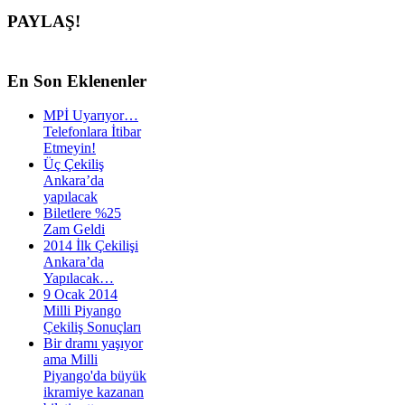
PAYLAŞ!
En
Son Eklenenler
MPİ Uyarıyor…
Telefonlara İtibar
Etmeyin!
Üç Çekiliş
Ankara’da
yapılacak
Biletlere %25
Zam Geldi
2014 İlk Çekilişi
Ankara’da
Yapılacak…
9 Ocak 2014
Milli Piyango
Çekiliş Sonuçları
Bir dramı yaşıyor
ama Milli
Piyango'da büyük
ikramiye kazanan