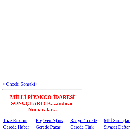
< Önceki
Sonraki >
MİLLİ PİYANGO İDARESİ
SONUÇLARI ! Kazandıran
Numaralar...
Taze Reklam
Ergüven Ajans
Radyo Gerede
MPİ Sonuçlar
Gerede Haber
Gerede Pazar
Gerede Türk
Siyaset Defter