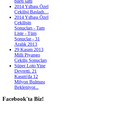
bileti sattı
2014 Yılbaşı Özel
Çekilişi Başladı…
2014 Yılbaşı Özel
Çekilişin
Sonuçları - Tam
Liste - Tüm
Sonuçlar - 31
Aralık 2013
29 Kasım 2013
Milli Piyango
Çekiliş Sonuçları
Süper Loto Yine
Devretti. 21
Kasım'da 12
Milyon Bulması
Bekleniyor...
Facebook'ta
Biz!