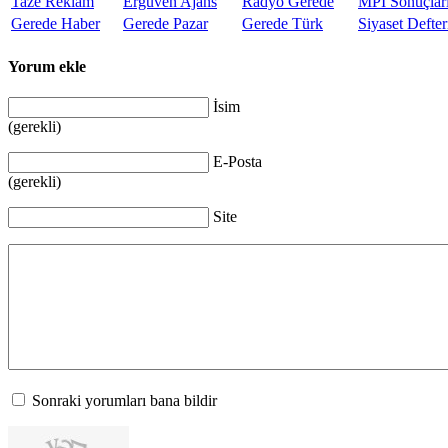
Taze Reklam
Ergüven Ajans
Radyo Gerede
MPİ Sonuçlar
Gerede Haber
Gerede Pazar
Gerede Türk
Siyaset Defter
Yorum ekle
İsim
(gerekli)
E-Posta
(gerekli)
Site
Sonraki yorumları bana bildir