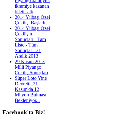
Piyango'da büyük
ikramiye kazanan
bileti sattı
2014 Yılbaşı Özel
Çekilişi Başladı…
2014 Yılbaşı Özel
Çekilişin
Sonuçları - Tam
Liste - Tüm
Sonuçlar - 31
Aralık 2013
29 Kasım 2013
Milli Piyango
Çekiliş Sonuçları
Süper Loto Yine
Devretti. 21
Kasım'da 12
Milyon Bulması
Bekleniyor...
Facebook'ta
Biz!