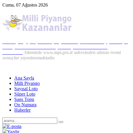
Cuma, 07 Ağustos 2026
Milli Piyango, Süper Loto, Sayısal Loto, On Numara, Şans Topu
Sonuçları ve MPİ Haberleri, İkramiye Kazananlardan
Haberler...
Sitemizde www.mpi.gov.tr adresinden alınan resmi
sonuçlar yayınlanmaktadır.
Ana Sayfa
Milli Piyango
Sayısal Loto
Süper Loto
Şans Topu
On Numara
Haberler