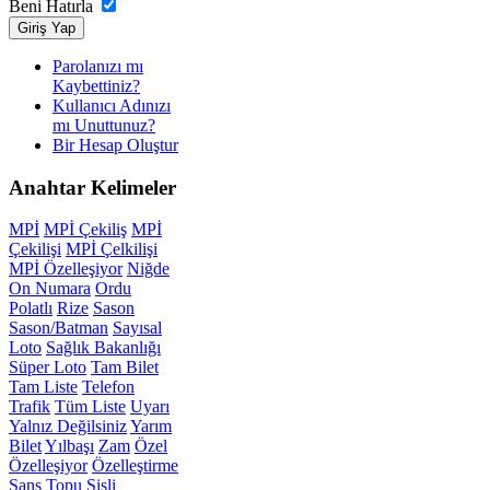
Beni Hatırla
Giriş Yap
Parolanızı mı
Kaybettiniz?
Kullanıcı Adınızı
mı Unuttunuz?
Bir Hesap Oluştur
Anahtar
Kelimeler
MPİ
MPİ Çekiliş
MPİ
Çekilişi
MPİ Çelkilişi
MPİ Özelleşiyor
Niğde
On Numara
Ordu
Polatlı
Rize
Sason
Sason/Batman
Sayısal
Loto
Sağlık Bakanlığı
Süper Loto
Tam Bilet
Tam Liste
Telefon
Trafik
Tüm Liste
Uyarı
Yalnız Değilsiniz
Yarım
Bilet
Yılbaşı
Zam
Özel
Özelleşiyor
Özelleştirme
Şans Topu
Şişli