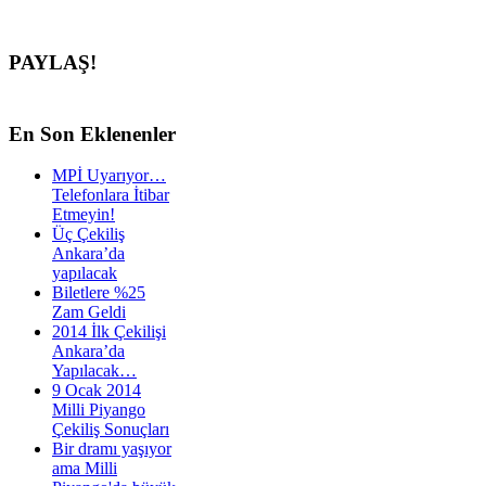
PAYLAŞ!
En
Son Eklenenler
MPİ Uyarıyor…
Telefonlara İtibar
Etmeyin!
Üç Çekiliş
Ankara’da
yapılacak
Biletlere %25
Zam Geldi
2014 İlk Çekilişi
Ankara’da
Yapılacak…
9 Ocak 2014
Milli Piyango
Çekiliş Sonuçları
Bir dramı yaşıyor
ama Milli