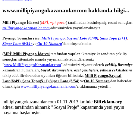
www.millipiyangokazananlar.com
hakkında bilgi...
Milli Piyango İdaresi
(
MPİ, mpi gov.tr
) tarafınadan kesinleşmiş, resmi sonuşları
millipiyangokazananlar.com
adresimizden yayınlamaktayız.
Piyango Sonuçları
ise;
Milli Piyango
,
Sayısal Loto (6/49)
,
Şans Topu (5+1)
,
Süper Loto (6/54)
ve
On-10 Numara
'dan oluşmaktadır.
(MPİ) Milli Piyango İdaresi
tarafından yapılan ikramiye kazandıran çekiliş
sonuçları sitemizde anında yayınlanmaktadır. Dilerseniz
“
www.MilliPiyangoKazananlar.com
” adresimizi ziyaret ederek
çekiliş, ikramiye
kazandıran numaraları,
büyük ikramiyeleri
,
özel çekilişleri
,
yılbaşı çekilişlerini
takip edebilir devreden oyunları öğrene bilirsiniz.
Milli Piyango
,
Sayısal
Loto
(6/49)
,
Şans Topu
(5+1)
,
Süper Loto (6/54)
ve
On-10 Numara
'dan haberdar
olmak için
www.millipiyangokazananlar.com
'a tıklamanız yeterli...
miilipiyangokazananlar.com 01.11.2013 tarihde
BiReklam.org
adresi tarafından alınarak "Sosyal Proje" kapsamında yeni yayın
hayatına başlamıştır.
WEB TASARIM & Hosting
BiReklam.org