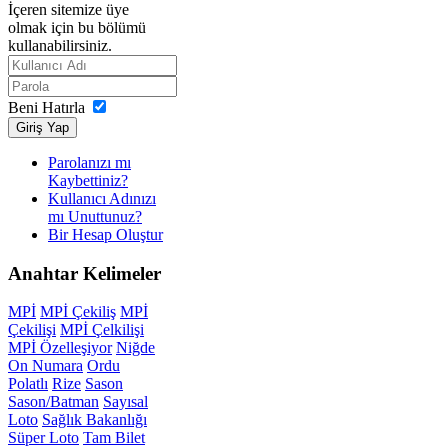
İçeren sitemize üye
olmak için bu bölümü
kullanabilirsiniz.
Beni Hatırla
Giriş Yap
Parolanızı mı
Kaybettiniz?
Kullanıcı Adınızı
mı Unuttunuz?
Bir Hesap Oluştur
Anahtar
Kelimeler
MPİ
MPİ Çekiliş
MPİ
Çekilişi
MPİ Çelkilişi
MPİ Özelleşiyor
Niğde
On Numara
Ordu
Polatlı
Rize
Sason
Sason/Batman
Sayısal
Loto
Sağlık Bakanlığı
Süper Loto
Tam Bilet