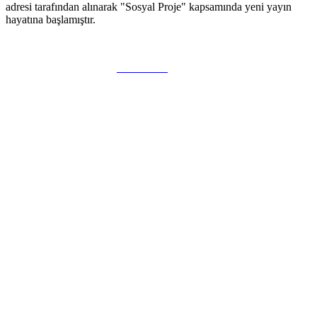
adresi tarafından alınarak "Sosyal Proje" kapsamında yeni yayın
hayatına başlamıştır.
WEB TASARIM & Hosting
BiReklam.org