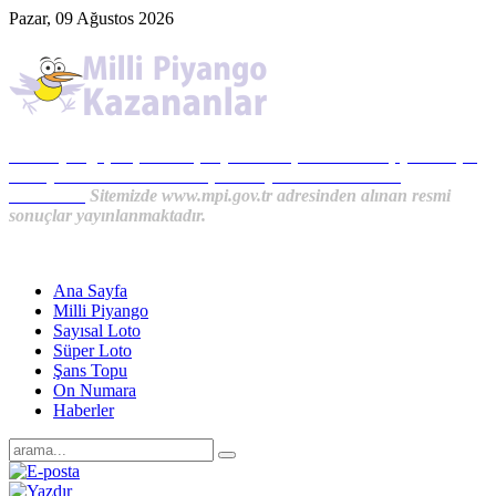
Pazar, 09 Ağustos 2026
Milli Piyango, Süper Loto, Sayısal Loto, On Numara, Şans Topu
Sonuçları ve MPİ Haberleri, İkramiye Kazananlardan
Haberler...
Sitemizde www.mpi.gov.tr adresinden alınan resmi
sonuçlar yayınlanmaktadır.
Ana Sayfa
Milli Piyango
Sayısal Loto
Süper Loto
Şans Topu
On Numara
Haberler