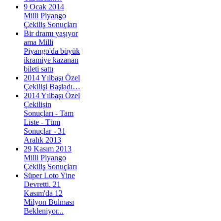
9 Ocak 2014
Milli Piyango
Çekiliş Sonuçları
Bir dramı yaşıyor
ama Milli
Piyango'da büyük
ikramiye kazanan
bileti sattı
2014 Yılbaşı Özel
Çekilişi Başladı…
2014 Yılbaşı Özel
Çekilişin
Sonuçları - Tam
Liste - Tüm
Sonuçlar - 31
Aralık 2013
29 Kasım 2013
Milli Piyango
Çekiliş Sonuçları
Süper Loto Yine
Devretti. 21
Kasım'da 12
Milyon Bulması
Bekleniyor...