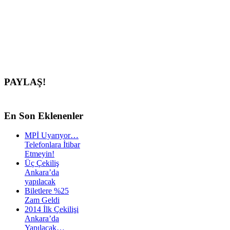
PAYLAŞ!
En
Son Eklenenler
MPİ Uyarıyor…
Telefonlara İtibar
Etmeyin!
Üç Çekiliş
Ankara’da
yapılacak
Biletlere %25
Zam Geldi
2014 İlk Çekilişi
Ankara’da
Yapılacak…