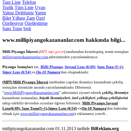
Tam Liste
Telefon
Trafik
Tüm Liste
Uyarı
Yalnız Değilsiniz
Yarım
Bilet
Yılbaşı
Zam
Özel
Özelleşiyor
Özelleştirme
Şans Topu
Şişli
www.millipiyangokazananlar.com
hakkında bilgi...
Milli Piyango İdaresi
(
MPİ, mpi gov.tr
) tarafınadan kesinleşmiş, resmi sonuşları
millipiyangokazananlar.com
adresimizden yayınlamaktayız.
Piyango Sonuçları
ise;
Milli Piyango
,
Sayısal Loto (6/49)
,
Şans Topu (5+1)
,
Süper Loto (6/54)
ve
On-10 Numara
'dan oluşmaktadır.
(MPİ) Milli Piyango İdaresi
tarafından yapılan ikramiye kazandıran çekiliş
sonuçları sitemizde anında yayınlanmaktadır. Dilerseniz
“
www.MilliPiyangoKazananlar.com
” adresimizi ziyaret ederek
çekiliş, ikramiye
kazandıran numaraları,
büyük ikramiyeleri
,
özel çekilişleri
,
yılbaşı çekilişlerini
takip edebilir devreden oyunları öğrene bilirsiniz.
Milli Piyango
,
Sayısal
Loto
(6/49)
,
Şans Topu
(5+1)
,
Süper Loto (6/54)
ve
On-10 Numara
'dan haberdar
olmak için
www.millipiyangokazananlar.com
'a tıklamanız yeterli...
miilipiyangokazananlar.com 01.11.2013 tarihde
BiReklam.org