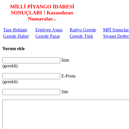
MİLLİ PİYANGO İDARESİ
SONUÇLARI ! Kazandıran
Numaralar...
Taze Reklam
Ergüven Ajans
Radyo Gerede
MPİ Sonuçlar
Gerede Haber
Gerede Pazar
Gerede Türk
Siyaset Defter
Yorum ekle
İsim
(gerekli)
E-Posta
(gerekli)
Site